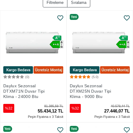
Filtreleme
Sıralama
(0)
(5.0)
Sepete Ekle
Sepete Ekle
Daylux Sezonsal
Daylux Sezonsal
DTXM71N Duvar Tipi
DTXM25N Duvar Tipi
Klima - 24000 Btu
Klima - 9000 Btu
81.385,59 TL
40.579,44 TL
%32
%32
55.434,12 TL
27.446,07 TL
Peşin Fiyatına x 3 Taksit
Peşin Fiyatına x 3 Taksit