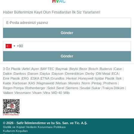
4. Ses Seviyesini Kontrol
Haber Bültenimize Kayıt Olun Fırsatlardan İlk Siz Yararlanın!
Edin
Klima kullanımında konforu etkileyen unsurlardan biri de ses
Gönder
seviyesidir. Özellikle yatak odası, çalışma odası ve ofis gibi sessiz
ortamlar için düşük desibel değerine sahip duvar tipi klimalar tercih
edilmelidir.
Sessiz çalışan klimalar, yaşam kalitesini artırırken gece
Gönder
kullanımlarında da rahatsızlık oluşturmaz.
3 Öz Plastik
Airfel
Ayen
BAY-TEC
Baymak
Beybi
Beze
Bosch
Buderus
Case
5. Filtreleme ve Hava
Daikin
Danfoss
Daxom
Daylux
Dayson
Demirdöküm
Derby
DM Metal
ECA
Emir Plastik
ERG
ESKA
ETNA
Grundfos
Henkel
Honeywell
Işıldar Plastik
İtek
Kalde
Kalitesi Özelliklerini
Karbosan
KAS
Magmaweld
Metsan
Moneks
Norm
Pimtaş
Protherm
Regen Pompa
Rothenberger
Selsil
Serel
Siemens
Soudal
Sukar
Trakya Döküm
Vaillant
Viessmann
Visam
Vitra
WD-40
Wilo
İnceleyin
Modern duvar tipi klimalar yalnızca ortamı soğutmak veya ısıtmakla
kalmaz, aynı zamanda hava kalitesini artırmaya da yardımcı olur.
Gelişmiş filtre sistemleri sayesinde toz, polen ve çeşitli partiküller
© 2026 - Safir İklimlendirme ve Isı Sis. San. ve Tic. A.Ş.
filtrelenebilir.
Gizlilik ve Kişisel Verilerin Korunması Politikası
Kullanım Koşulları