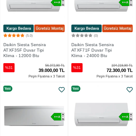
(5.0)
(0)
Sepete Ekle
Sepete Ekle
Daikin Siesta Sensira
Daikin Siesta Sensira
ATXF35F Duvar Tipi
ATXF71F Duvar Tipi
Klima - 12000 Btu
Klima - 24000 Btu
56.372,90 TL
104.219,90 TL
%31
%31
39.000,00 TL
72.300,00 TL
Peşin Fiyatına x 3 Taksit
Peşin Fiyatına x 3 Taksit