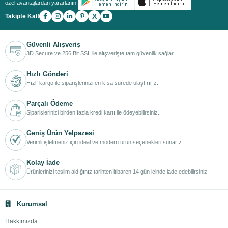
özel avantajlardan yararlanın!
6. Akıllı Kontrol Özellikleri Tercih Sebebi Olabilir
X
Takipte Kal!
7. Montaj ve Servis Desteği Önemlidir
Güvenli Alışveriş
Duvar Tipi Klima
Nasıl
3D Secure ve 256 Bit SSL ile alışverişte tam güvenlik sağlar.
Seçilir? Klima
Hızlı Gönderi
Hızlı kargo ile siparişlerinizi en kısa sürede ulaştırırız.
Seçerken Dikkat
Parçalı Ödeme
Siparişlerinizi birden fazla kredi kartı ile ödeyebilirsiniz.
Edilmesi Gerekenler
Geniş Ürün Yelpazesi
Verimli işletmeniz için ideal ve modern ürün seçenekleri sunarız.
Duvar tipi klimalar, hem konutlarda hem de iş yerlerinde en çok
tercih edilen iklimlendirme çözümlerinden biridir. Ancak doğru klima
Kolay İade
seçimi yapılmadığında yüksek enerji tüketimi, yetersiz performans
Ürünlerinizi teslim aldığınız tarihten itibaren 14 gün içinde iade edebilirsiniz.
ve konfor kaybı gibi sorunlarla karşılaşılabilir. Bu nedenle duvar tipi
klima satın almadan önce kullanım alanı, kapasite, enerji verimliliği
ve ek özellikler gibi birçok kriterin değerlendirilmesi gerekir.
Kurumsal
1. Klima Kapasitesi Doğru
Hakkımızda