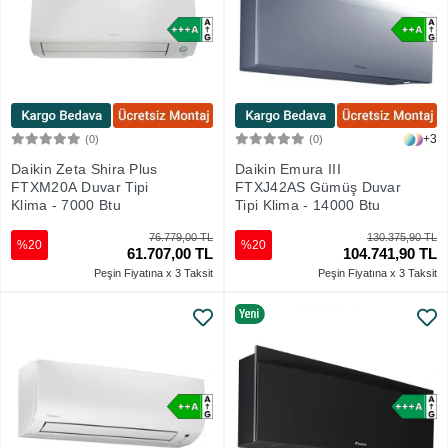
+3
(0)
(0)
Sepete Ekle
Sepete Ekle
Daikin Zeta Shira Plus
Daikin Emura III
FTXM20A Duvar Tipi
FTXJ42AS Gümüş Duvar
Klima - 7000 Btu
Tipi Klima - 14000 Btu
76.779,00 TL
130.375,90 TL
%20
%20
61.707,00 TL
104.741,90 TL
Peşin Fiyatına x 3 Taksit
Peşin Fiyatına x 3 Taksit