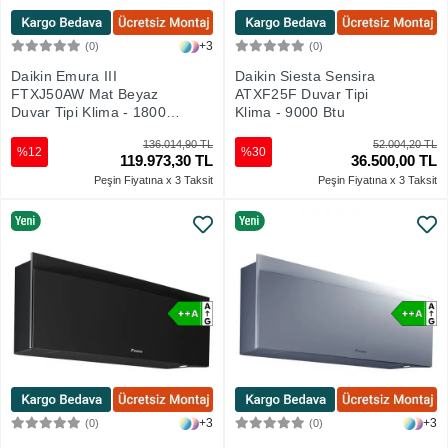
+3
(0)
(0)
Sepete Ekle
Sepete Ekle
Daikin Emura III
Daikin Siesta Sensira
FTXJ50AW Mat Beyaz
ATXF25F Duvar Tipi
Duvar Tipi Klima - 18000
Klima - 9000 Btu
Btu
136.014,90 TL
52.004,20 TL
%12
%30
119.973,30 TL
36.500,00 TL
Peşin Fiyatına x 3 Taksit
Peşin Fiyatına x 3 Taksit
+3
+3
(0)
(0)
Sepete Ekle
Sepete Ekle