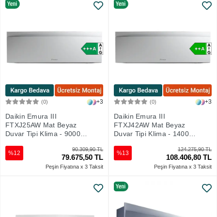
+3
+3
(0)
(0)
Sepete Ekle
Sepete Ekle
Daikin Emura III
Daikin Emura III
FTXJ25AW Mat Beyaz
FTXJ42AW Mat Beyaz
Duvar Tipi Klima - 9000
Duvar Tipi Klima - 14000
Btu
Btu
90.309,90 TL
124.275,90 TL
%12
%13
79.675,50 TL
108.406,80 TL
Peşin Fiyatına x 3 Taksit
Peşin Fiyatına x 3 Taksit