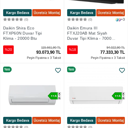
+3
(0)
(0)
Sepete Ekle
Sepete Ekle
Daikin Shira Eco
Daikin Emura III
FTXP60N Duvar Tipi
FTXJ20AB Mat Siyah
Klima - 20000 Btu
Duvar Tipi Klima - 7000
Btu
115.661,90 TL
94.022,90 TL
%20
%18
93.073,90 TL
77.333,30 TL
Peşin Fiyatına x 3 Taksit
Peşin Fiyatına x 3 Taksit
(0)
(0)