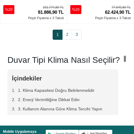
101.774,90 TL
77.640,90 TL
%20
%20
81.886,90 TL
62.424,90 TL
Peşin Fiyatına x 3 Taksit
Peşin Fiyatına x 3 Taksit
1
2
3
Duvar Tipi Klima Nasıl Seçilir?
İçindekiler
1. Klima Kapasitesi Doğru Belirlenmelidir
2. Enerji Verimliliğine Dikkat Edin
3. Kullanım Alanına Göre Klima Tercihi Yapın
4. Ses Seviyesini Kontrol Edin
5. Filtreleme ve Hava Kalitesi Özelliklerini İnceleyin
Mobile Uygulamaya