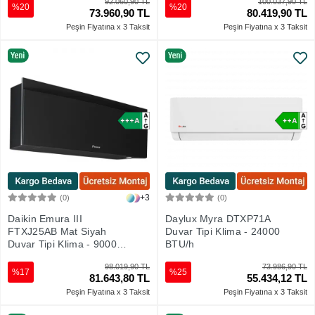
92.060,90 TL
100.037,90 TL
%20
%20
73.960,90 TL
80.419,90 TL
Peşin Fiyatına x 3 Taksit
Peşin Fiyatına x 3 Taksit
+3
(0)
(0)
Sepete Ekle
Sepete Ekle
Daikin Emura III
Daylux Myra DTXP71A
FTXJ25AB Mat Siyah
Duvar Tipi Klima - 24000
Duvar Tipi Klima - 9000
BTU/h
Btu
98.019,90 TL
73.986,90 TL
%17
%25
81.643,80 TL
55.434,12 TL
Peşin Fiyatına x 3 Taksit
Peşin Fiyatına x 3 Taksit