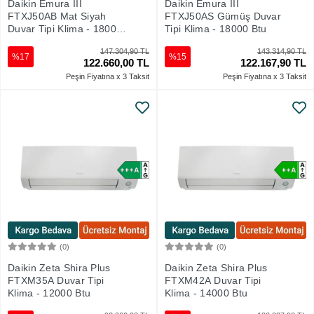
Daikin Emura III
Daikin Emura III
FTXJ50AB Mat Siyah
FTXJ50AS Gümüş Duvar
Duvar Tipi Klima - 18000
Tipi Klima - 18000 Btu
Btu
147.304,90 TL
143.314,90 TL
%17
%15
122.660,00 TL
122.167,90 TL
Peşin Fiyatına x 3 Taksit
Peşin Fiyatına x 3 Taksit
(0)
(0)
Sepete Ekle
Sepete Ekle
Daikin Zeta Shira Plus
Daikin Zeta Shira Plus
FTXM35A Duvar Tipi
FTXM42A Duvar Tipi
Klima - 12000 Btu
Klima - 14000 Btu