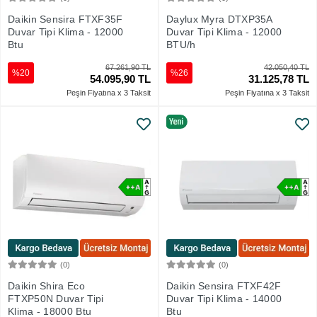
Sepete Ekle
Sepete Ekle
Daikin Sensira FTXF35F
Daylux Myra DTXP35A
Duvar Tipi Klima - 12000
Duvar Tipi Klima - 12000
Btu
BTU/h
67.261,90 TL
42.050,40 TL
%20
%26
54.095,90 TL
31.125,78 TL
Peşin Fiyatına x 3 Taksit
Peşin Fiyatına x 3 Taksit
(0)
(0)
Sepete Ekle
Sepete Ekle
Daikin Shira Eco
Daikin Sensira FTXF42F
FTXP50N Duvar Tipi
Duvar Tipi Klima - 14000
Klima - 18000 Btu
Btu