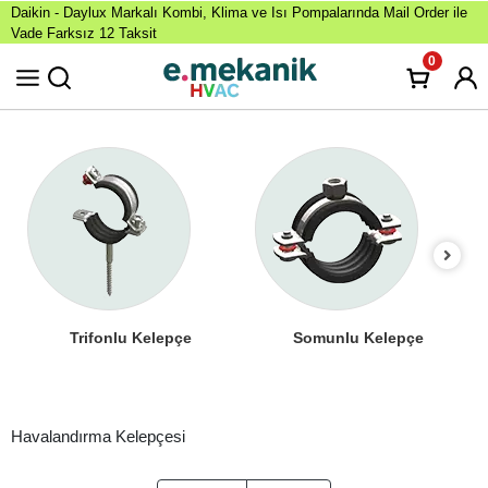
Daikin - Daylux Markalı Kombi, Klima ve Isı Pompalarında Mail Order ile
Vade Farksız 12 Taksit
0
Trifonlu Kelepçe
Somunlu Kelepçe
Havalandırma Kelepçesi