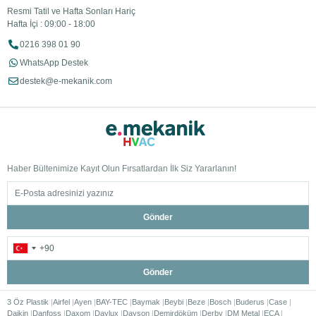
Resmi Tatil ve Hafta Sonları Hariç
Hafta İçi : 09:00 - 18:00
0216 398 01 90
WhatsApp Destek
destek@e-mekanik.com
Haber Bültenimize Kayıt Olun Fırsatlardan İlk Siz Yararlanın!
Gönder
Gönder
3 Öz Plastik
Airfel
Ayen
BAY-TEC
Baymak
Beybi
Beze
Bosch
Buderus
Case
Daikin
Danfoss
Daxom
Daylux
Dayson
Demirdöküm
Derby
DM Metal
ECA