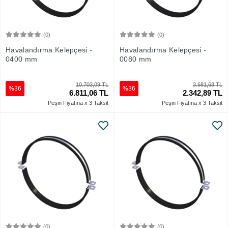
(0)
(0)
Sepete Ekle
Sepete Ekle
Havalandırma Kelepçesi -
Havalandırma Kelepçesi -
0400 mm
0080 mm
10.703,09 TL
3.681,68 TL
%36
%36
6.811,06 TL
2.342,89 TL
Peşin Fiyatına x 3 Taksit
Peşin Fiyatına x 3 Taksit
(0)
(0)