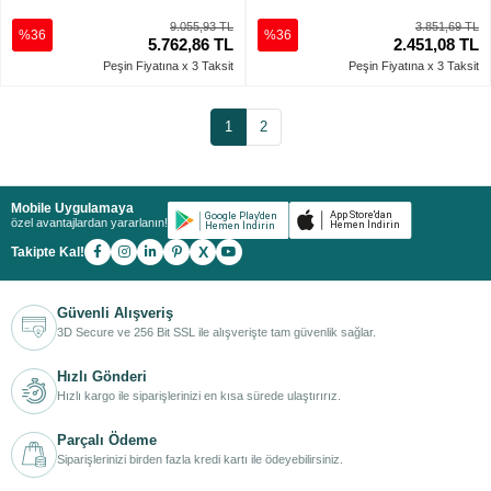
9.055,93 TL
3.851,69 TL
%36
%36
5.762,86 TL
2.451,08 TL
Peşin Fiyatına x 3 Taksit
Peşin Fiyatına x 3 Taksit
1
2
Mobile Uygulamaya
özel avantajlardan yararlanın!
X
Takipte Kal!
Güvenli Alışveriş
3D Secure ve 256 Bit SSL ile alışverişte tam güvenlik sağlar.
Hızlı Gönderi
Hızlı kargo ile siparişlerinizi en kısa sürede ulaştırırız.
Parçalı Ödeme
Siparişlerinizi birden fazla kredi kartı ile ödeyebilirsiniz.