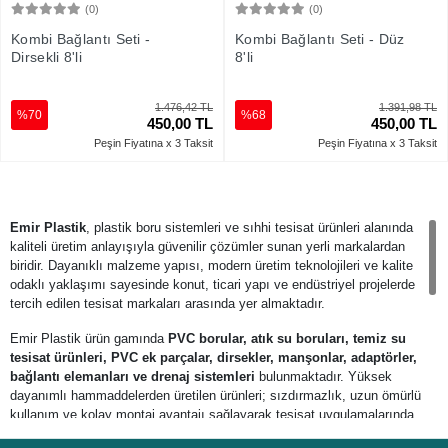
(0)
(0)
Sepete Ekle
Sepete Ekle
Kombi Bağlantı Seti -
Kombi Bağlantı Seti - Düz
Dirsekli 8'li
8'li
1.476,42 TL
1.391,98 TL
%70
%68
450,00 TL
450,00 TL
Peşin Fiyatına x 3 Taksit
Peşin Fiyatına x 3 Taksit
Emir Plastik
, plastik boru sistemleri ve sıhhi tesisat ürünleri alanında
kaliteli üretim anlayışıyla güvenilir çözümler sunan yerli markalardan
biridir. Dayanıklı malzeme yapısı, modern üretim teknolojileri ve kalite
odaklı yaklaşımı sayesinde konut, ticari yapı ve endüstriyel projelerde
tercih edilen tesisat markaları arasında yer almaktadır.
Emir Plastik ürün gamında
PVC borular, atık su boruları, temiz su
tesisat ürünleri, PVC ek parçalar, dirsekler, manşonlar, adaptörler,
bağlantı elemanları ve drenaj sistemleri
bulunmaktadır. Yüksek
dayanımlı hammaddelerden üretilen ürünleri; sızdırmazlık, uzun ömürlü
kullanım ve kolay montaj avantajı sağlayarak tesisat uygulamalarında
güvenilir performans sunar.