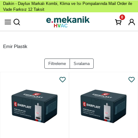
Daikin - Daylux Markalı Kombi, Klima ve Isı Pompalarında Mail Order ile
Vade Farksız 12 Taksit
0
Emir Plastik
Filtreleme
Sıralama