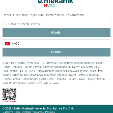
Haber Bültenimize Kayıt Olun Fırsatlardan İlk Siz Yararlanın!
Gönder
Gönder
3 Öz Plastik
Airfel
Ayen
BAY-TEC
Baymak
Beybi
Beze
Bosch
Buderus
Case
Daikin
Danfoss
Daxom
Daylux
Dayson
Demirdöküm
Derby
DM Metal
ECA
Emir Plastik
ERG
ESKA
ETNA
Grundfos
Henkel
Honeywell
Işıldar Plastik
İtek
Kalde
Karbosan
KAS
Magmaweld
Metsan
Moneks
Norm
Pimtaş
Protherm
Regen Pompa
Rothenberger
Selsil
Serel
Siemens
Soudal
Sukar
Trakya Döküm
Vaillant
Viessmann
Visam
Vitra
WD-40
Wilo
© 2026 - Safir İklimlendirme ve Isı Sis. San. ve Tic. A.Ş.
Gizlilik ve Kişisel Verilerin Korunması Politikası