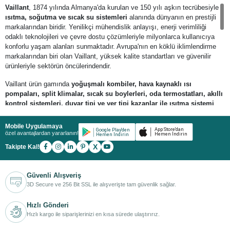
Vaillant
, 1874 yılında Almanya'da kurulan ve 150 yılı aşkın tecrübesiyle
ısıtma, soğutma ve sıcak su sistemleri
alanında dünyanın en prestijli
markalarından biridir. Yenilikçi mühendislik anlayışı, enerji verimliliği
odaklı teknolojileri ve çevre dostu çözümleriyle milyonlarca kullanıcıya
konforlu yaşam alanları sunmaktadır. Avrupa'nın en köklü iklimlendirme
markalarından biri olan Vaillant, yüksek kalite standartları ve güvenilir
ürünleriyle sektörün öncülerindendir.
Vaillant ürün gamında
yoğuşmalı kombiler, hava kaynaklı ısı
pompaları, split klimalar, sıcak su boylerleri, oda termostatları, akıllı
kontrol sistemleri, duvar tipi ve yer tipi kazanlar ile ısıtma sistemi
aksesuarları
bulunmaktadır. Özellikle
ecoTEC
yoğuşmalı kombi serisi ve
aroTHERM
ısı pompası serisi; yüksek enerji verimliliği, sessiz çalışma
Mobile Uygulamaya
ve düşük işletme maliyetleriyle öne çıkmaktadır.
özel avantajlardan yararlanın!
X
Takipte Kal!
Vaillant ürünleri;
konutlar, villalar, apartmanlar, oteller, ticari işletmeler
ve büyük ölçekli projelerde
güvenilir ısıtma, soğutma ve sıcak su
çözümleri sunmaktadır. Akıllı modülasyon teknolojisi sayesinde enerji
Güvenli Alışveriş
tüketimini optimize ederek yakıt tasarrufu sağlar. Uzaktan kontrol destekli
3D Secure ve 256 Bit SSL ile alışverişte tam güvenlik sağlar.
oda termostatları ve dijital yönetim sistemleri sayesinde kullanıcılar
yaşam alanlarının sıcaklığını kolayca yönetebilir.
Hızlı Gönderi
Hızlı kargo ile siparişlerinizi en kısa sürede ulaştırırız.
Vaillant'ın geliştirdiği
ısı pompası teknolojileri
, yenilenebilir enerji
kaynaklarından maksimum verim elde ederek çevre dostu ve ekonomik