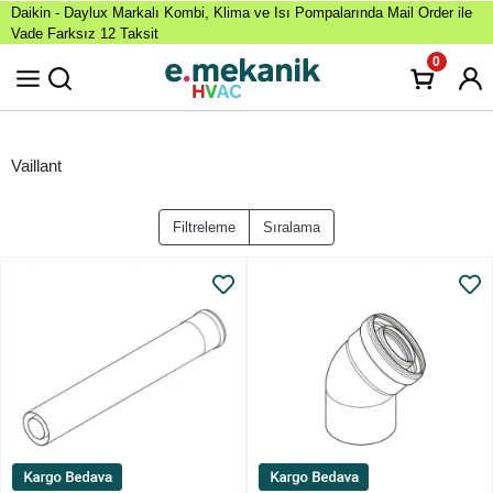
Daikin - Daylux Markalı Kombi, Klima ve Isı Pompalarında Mail Order ile
Vade Farksız 12 Taksit
0
Vaillant
Filtreleme
Sıralama