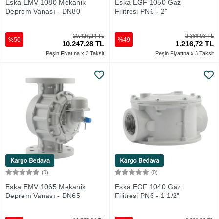
Eska EMV 1080 Mekanik
Eska EGF 1050 Gaz
Deprem Vanası - DN80
Filitresi PN6 - 2"
20.426,24 TL
2.388,93 TL
%50
%49
10.247,28 TL
1.216,72 TL
Peşin Fiyatına x 3 Taksit
Peşin Fiyatına x 3 Taksit
(0)
(0)
Sepete Ekle
Sepete Ekle
Eska EMV 1065 Mekanik
Eska EGF 1040 Gaz
Deprem Vanası - DN65
Filitresi PN6 - 1 1/2"