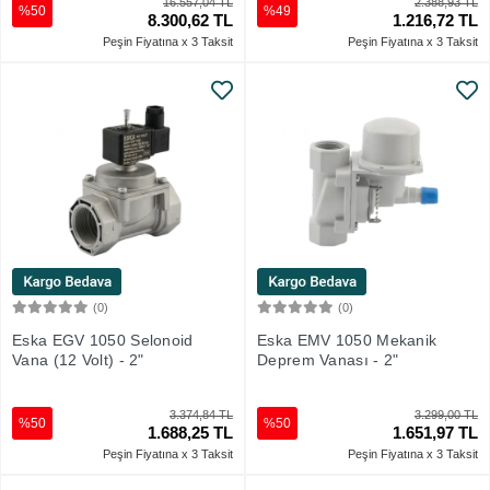
16.557,04 TL
2.388,93 TL
%50
%49
8.300,62 TL
1.216,72 TL
Peşin Fiyatına x 3 Taksit
Peşin Fiyatına x 3 Taksit
(0)
(0)
Sepete Ekle
Sepete Ekle
Eska EGV 1050 Selonoid
Eska EMV 1050 Mekanik
Vana (12 Volt) - 2"
Deprem Vanası - 2"
3.374,84 TL
3.299,00 TL
%50
%50
1.688,25 TL
1.651,97 TL
Peşin Fiyatına x 3 Taksit
Peşin Fiyatına x 3 Taksit