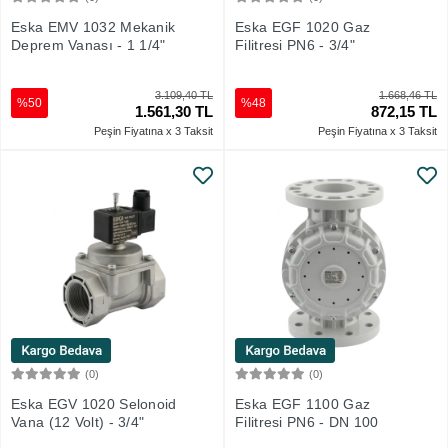
Sepete Ekle
Sepete Ekle
Eska EMV 1032 Mekanik
Eska EGF 1020 Gaz
Deprem Vanası - 1 1/4"
Filitresi PN6 - 3/4"
3.109,40 TL
1.668,46 TL
%50
%48
1.561,30 TL
872,15 TL
Peşin Fiyatına x 3 Taksit
Peşin Fiyatına x 3 Taksit
(0)
(0)
Sepete Ekle
Sepete Ekle
Eska EGV 1020 Selonoid
Eska EGF 1100 Gaz
Vana (12 Volt) - 3/4"
Filitresi PN6 - DN 100