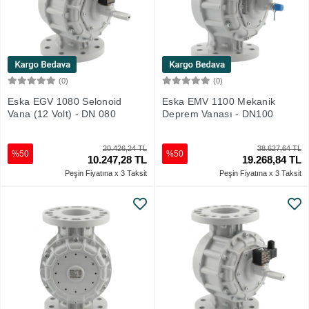
(0)
(0)
Sepete Ekle
Sepete Ekle
Eska EGV 1080 Selonoid
Eska EMV 1100 Mekanik
Vana (12 Volt) - DN 080
Deprem Vanası - DN100
20.426,24 TL
38.627,64 TL
%50
%50
10.247,28 TL
19.268,84 TL
Peşin Fiyatına x 3 Taksit
Peşin Fiyatına x 3 Taksit