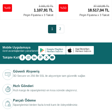
2.161,42 TL
37.110,85 TL
%49
%50
1.107,91 TL
18.517,04 TL
Peşin Fiyatına x 3 Taksit
Peşin Fiyatına x 3 Taksit
1
2
Mobile Uygulamaya
özel avantajlardan yararlanın!
X
Takipte Kal!
Güvenli Alışveriş
3D Secure ve 256 Bit SSL ile alışverişte tam güvenlik sağlar.
Hızlı Gönderi
Hızlı kargo ile siparişlerinizi en kısa sürede ulaştırırız.
Parçalı Ödeme
Siparişlerinizi birden fazla kredi kartı ile ödeyebilirsiniz.