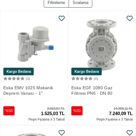
Filtreleme
Sıralama
(0)
(0)
Sepete Ekle
Sepete Ekle
Eska EMV 1025 Mekanik
Eska EGF 1080 Gaz
Deprem Vanası - 1"
Filitresi PN6 - DN 80
3.033,57 TL
14.359,11 TL
%50
%50
1.525,03 TL
7.240,09 TL
Peşin Fiyatına x 3 Taksit
Peşin Fiyatına x 3 Taksit