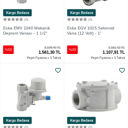
(0)
(0)
Sepete Ekle
Sepete Ekle
Eska EMV 1040 Mekanik
Eska EGV 1025 Selonoid
Deprem Vanası - 1 1/2"
Vana (12 Volt) - 1"
3.109,40 TL
2.161,42 TL
%50
%49
1.561,30 TL
1.107,91 TL
Peşin Fiyatına x 3 Taksit
Peşin Fiyatına x 3 Taksit
(0)
(0)