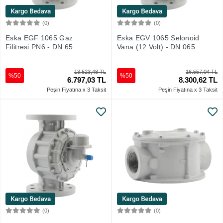
(0)
(0)
Sepete Ekle
Sepete Ekle
Eska EGF 1065 Gaz
Eska EGV 1065 Selonoid
Filitresi PN6 - DN 65
Vana (12 Volt) - DN 065
13.523,48 TL
16.557,04 TL
%50
%50
6.797,03 TL
8.300,62 TL
Peşin Fiyatına x 3 Taksit
Peşin Fiyatına x 3 Taksit
(0)
(0)
Sepete Ekle
Sepete Ekle