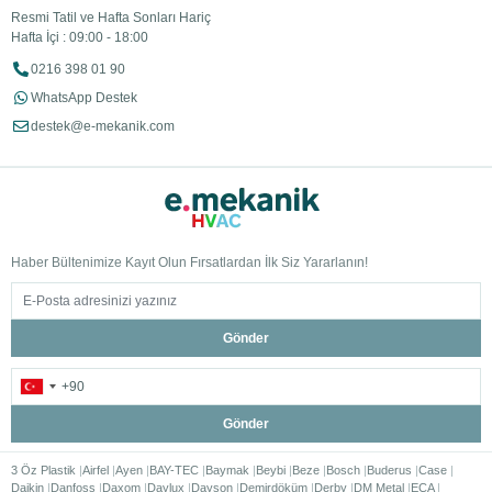
Resmi Tatil ve Hafta Sonları Hariç
Hafta İçi : 09:00 - 18:00
0216 398 01 90
WhatsApp Destek
destek@e-mekanik.com
Haber Bültenimize Kayıt Olun Fırsatlardan İlk Siz Yararlanın!
Gönder
Gönder
3 Öz Plastik
Airfel
Ayen
BAY-TEC
Baymak
Beybi
Beze
Bosch
Buderus
Case
Daikin
Danfoss
Daxom
Daylux
Dayson
Demirdöküm
Derby
DM Metal
ECA