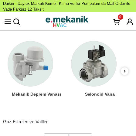
Daikin - Daylux Markalı Kombi, Klima ve Isı Pompalarında Mail Order ile
Vade Farksız 12 Taksit
0
Mekanik Deprem Vanası
Selonoid Vana
Gaz Filtreleri ve Valfler