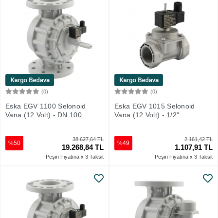
(0)
(0)
Sepete Ekle
Sepete Ekle
Eska EGV 1100 Selonoid
Eska EGV 1015 Selonoid
Vana (12 Volt) - DN 100
Vana (12 Volt) - 1/2"
38.627,64 TL
2.161,42 TL
%50
%49
19.268,84 TL
1.107,91 TL
Peşin Fiyatına x 3 Taksit
Peşin Fiyatına x 3 Taksit