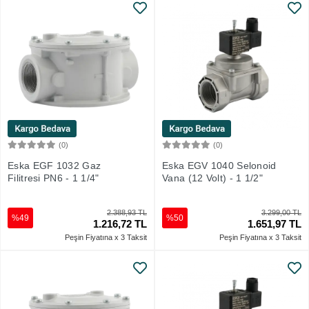
(0)
(0)
Sepete Ekle
Sepete Ekle
Eska EGF 1032 Gaz
Eska EGV 1040 Selonoid
Filitresi PN6 - 1 1/4"
Vana (12 Volt) - 1 1/2"
2.388,93 TL
3.299,00 TL
%49
%50
1.216,72 TL
1.651,97 TL
Peşin Fiyatına x 3 Taksit
Peşin Fiyatına x 3 Taksit