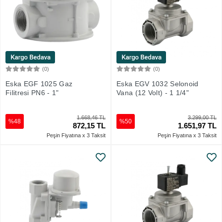
(0)
(0)
Sepete Ekle
Sepete Ekle
Eska EGF 1025 Gaz
Eska EGV 1032 Selonoid
Filitresi PN6 - 1"
Vana (12 Volt) - 1 1/4"
1.668,46 TL
3.299,00 TL
%48
%50
872,15 TL
1.651,97 TL
Peşin Fiyatına x 3 Taksit
Peşin Fiyatına x 3 Taksit