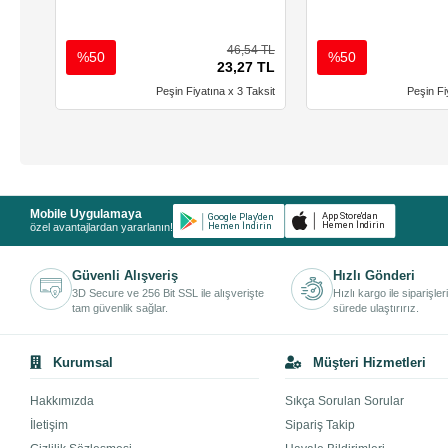
46,54 TL
%50
%50
23,27 TL
Peşin Fiyatına x 3 Taksit
Peşin Fi
Mobile Uygulamaya
özel avantajlardan yararlanın!
Güvenli Alışveriş
Hızlı Gönderi
3D Secure ve 256 Bit SSL ile alışverişte
Hızlı kargo ile siparişler
tam güvenlik sağlar.
sürede ulaştırırız.
Kurumsal
Müşteri Hizmetleri
Hakkımızda
Sıkça Sorulan Sorular
İletişim
Sipariş Takip