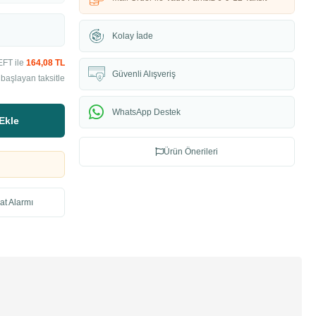
Kolay İade
EFT ile
164,08 TL
Güvenli Alışveriş
başlayan taksitle
WhatsApp Destek
Ekle
Ürün Önerileri
at Alarmı