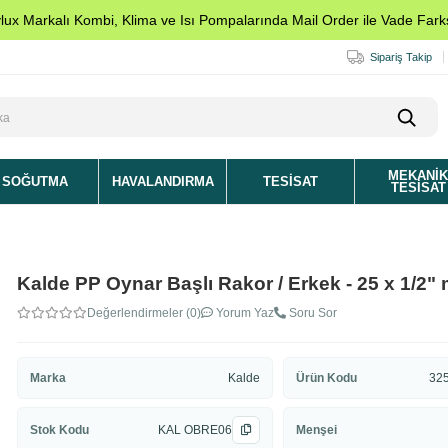
ylux Markalı Kombi, Klima ve Isı Pompalarında Mail Order ile Vade Farks
Sipariş Takip
MEKANI
SOĞUTMA
HAVALANDIRMA
TESISAT
TESISAT
Kalde PP Oynar Başlı Rakor / Erkek - 25 x 1/2"
Değerlendirmeler (0)
Yorum Yaz
Soru Sor
Marka
Kalde
Ürün Kodu
32
Stok Kodu
KAL OBRE06
Menşei