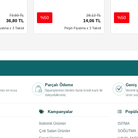
73,60 TL
28,12 TL
%50
%50
36,80 TL
14,06 TL
yatına x 3 Taksit
Peşin Fiyatına x 3 Taksit
Parçalı Ödeme
Geniş 
inizi en kısa
Siparişlerinizi birden fazla kredi kartı ile
Verimli 
ödeyebilirsiniz.
ürün seç
Kampanyalar
Popüle
İndirimli Ürünler
ISITMA
Çok Satan Ürünler
SOĞUTMA