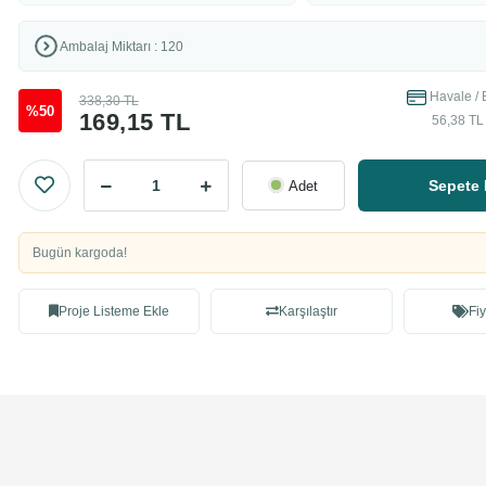
Ambalaj Miktarı : 120
Havale / 
338,30 TL
%50
169,15 TL
56,38 TL 
Sepete 
Adet
Bugün kargoda!
Proje Listeme Ekle
Karşılaştır
Fiy