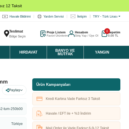
ız 12 Taksit
Havale Bildirimi
Yardım Servisi
İletişim
TRY - Türk Lirası
Teslimat
0
Proje Listem
Hesabım
Sepetim
Favori Ürünlerim
Giriş Yap / Üye Ol
0,00 TL
Bölge Seçin
K
BANYO VE
HIRDAVAT
YANGIN
MUTFAK
 mm
Ürün Kampanyaları
Paylaş
Kredi Kartına Vade Farksız 3 Taksit
52-tum-250b00
Havale / EFT ile + %3 İndirim
Türkiye
Mail Order ile Vade Farksız 6-9-12 Taksit