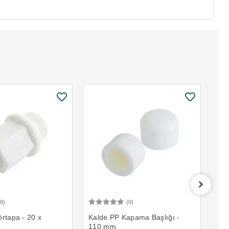
(0)
(0)
Sepete Ekle
Sepete Ekle
rtapa - 20 x
Kalde PP Kapama Başlığı -
Kal
110 mm
90