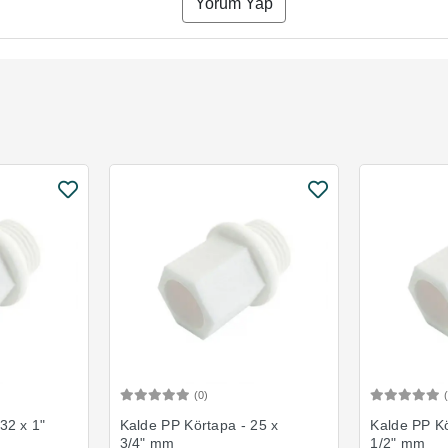
Yorum Yap
(0)
Ekle
Sepete Ekle
32 x 1"
Kalde PP Körtapa - 25 x
Kalde PP Kö
3/4" mm
1/2" mm