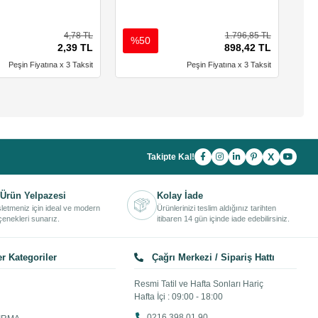
4,78 TL
1.796,85 TL
%50
%
2,39 TL
898,42 TL
Peşin Fiyatına x 3 Taksit
Peşin Fiyatına x 3 Taksit
X
Takipte Kal!
Ürün Yelpazesi
Kolay İade
işletmeniz için ideal ve modern
Ürünlerinizi teslim aldığınız tarihten
enekleri sunarız.
itibaren 14 gün içinde iade edebilirsiniz.
r Kategoriler
Çağrı Merkezi / Sipariş Hattı
Resmi Tatil ve Hafta Sonları Hariç
Hafta İçi : 09:00 - 18:00
0216 398 01 90