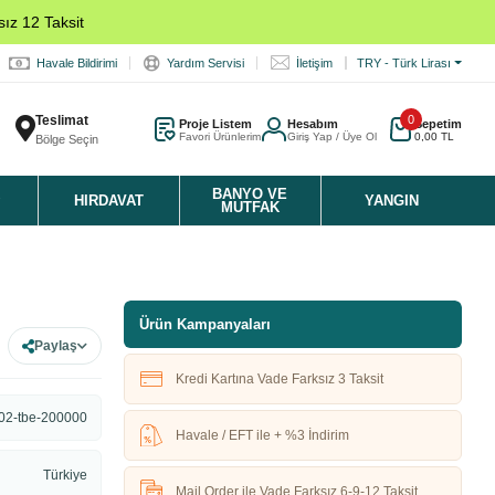
ız 12 Taksit
Havale Bildirimi
Yardım Servisi
İletişim
TRY - Türk Lirası
Teslimat
0
Proje Listem
Hesabım
Sepetim
Favori Ürünlerim
Giriş Yap / Üye Ol
0,00 TL
Bölge Seçin
K
BANYO VE
HIRDAVAT
YANGIN
MUTFAK
Ürün Kampanyaları
Paylaş
Kredi Kartına Vade Farksız 3 Taksit
02-tbe-200000
Havale / EFT ile + %3 İndirim
Türkiye
Mail Order ile Vade Farksız 6-9-12 Taksit