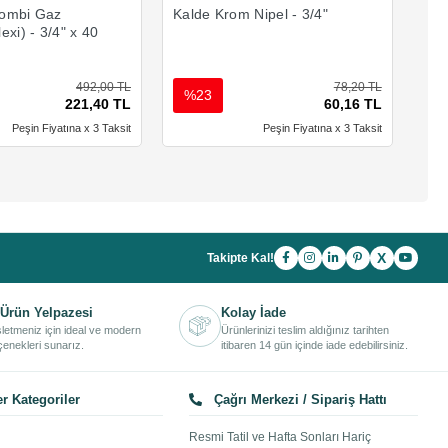
ombi Gaz
Kalde Krom Nipel - 3/4"
Kal
exi) - 3/4" x 40
492,00 TL
78,20 TL
%23
%
221,40 TL
60,16 TL
Peşin Fiyatına x 3 Taksit
Peşin Fiyatına x 3 Taksit
X
Takipte Kal!
Ürün Yelpazesi
Kolay İade
işletmeniz için ideal ve modern
Ürünlerinizi teslim aldığınız tarihten
enekleri sunarız.
itibaren 14 gün içinde iade edebilirsiniz.
r Kategoriler
Çağrı Merkezi / Sipariş Hattı
Resmi Tatil ve Hafta Sonları Hariç