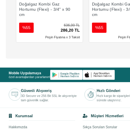
Doğalgaz Kombi Gaz
Doğalgaz Kombi G
Hortumu (Flexi) - 3/4" x 90
Hortumu (Flexi) - 3/
cm
cm
636,00 TL
%55
%55
286,20 TL
Peşin Fiyatına x 3 Taksit
Peşin Fi
Mobile Uygulamaya
özel avantajlardan yararlanın!
Güvenli Alışveriş
Hızlı Gönderi
3D Secure ve 256 Bit SSL ile alışverişte
Hızlı kargo ile siparişler
tam güvenlik sağlar.
sürede ulaştırırız.
Kurumsal
Müşteri Hizmetleri
Hakkımızda
Sıkça Sorulan Sorular