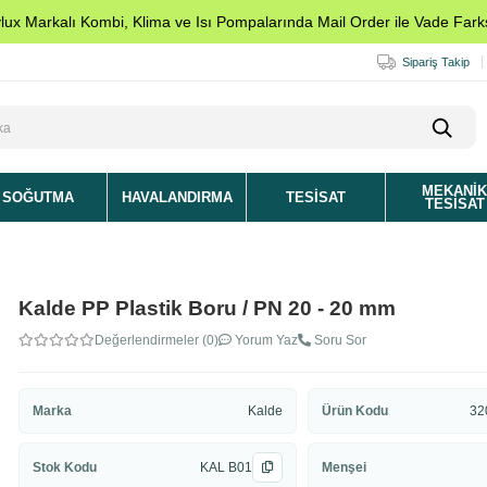
ylux Markalı Kombi, Klima ve Isı Pompalarında Mail Order ile Vade Farks
Sipariş Takip
MEKANI
SOĞUTMA
HAVALANDIRMA
TESISAT
TESISAT
Kalde PP Plastik Boru / PN 20 - 20 mm
Değerlendirmeler (0)
Yorum Yaz
Soru Sor
Marka
Kalde
Ürün Kodu
32
Stok Kodu
KAL B01
Menşei