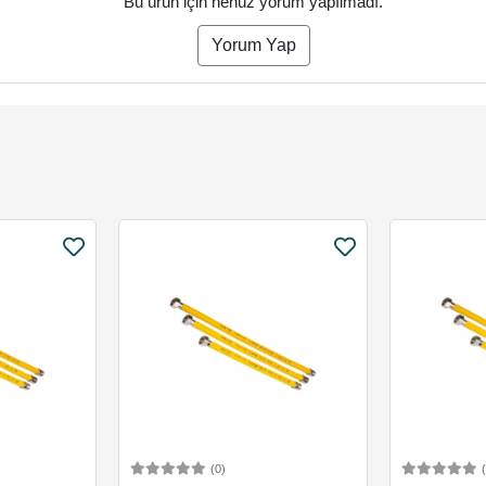
Bu ürün için henüz yorum yapılmadı.
Yorum Yap
(0)
Ekle
Sepete Ekle