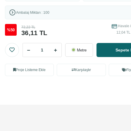
Ambalaj Miktarı : 100
Havale /
72,22 TL
%50
36,11 TL
12,04 TL 
Sepete 
Metre
Proje Listeme Ekle
Karşılaştır
Fiy