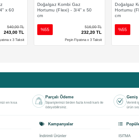
az
Doğalgaz Kombi Gaz
Doğalgaz K
4" x 60
Hortumu (Flexi) - 3/4" x 50
Hortumu (Fl
cm
cm
540,00 TL
516,00 TL
%55
%55
243,00 TL
232,20 TL
yatına x 3 Taksit
Peşin Fiyatına x 3 Taksit
Parçalı Ödeme
Geniş 
inizi en kısa
Siparişlerinizi birden fazla kredi kartı ile
Verimli 
ödeyebilirsiniz.
ürün seç
Kampanyalar
Popüle
İndirimli Ürünler
ISITMA