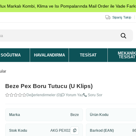
ylux Markalı Kombi, Klima ve Isı Pompalarında Mail Order ile Vade Farks
Sipariş Takip
MEKANI
SOĞUTMA
HAVALANDIRMA
TESISAT
TESISAT
ular
Beze Pex Boru Tutucu (U Klips)
Değerlendirmeler (0)
Yorum Yaz
Soru Sor
Marka
Beze
Ürün Kodu
Stok Kodu
AKG PEX02
Barkod (EAN)
8