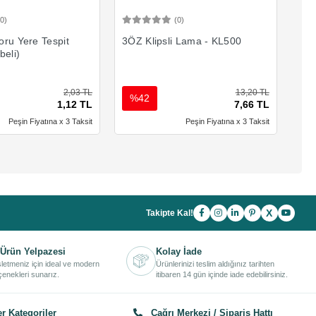
(0)
(0)
Sepete Ekle
Sepete Ekle
ru Yere Tespit
3ÖZ Klipsli Lama - KL500
beli)
2,03 TL
13,20 TL
%42
1,12 TL
7,66 TL
Peşin Fiyatına x 3 Taksit
Peşin Fiyatına x 3 Taksit
X
Takipte Kal!
Ürün Yelpazesi
Kolay İade
işletmeniz için ideal ve modern
Ürünlerinizi teslim aldığınız tarihten
enekleri sunarız.
itibaren 14 gün içinde iade edebilirsiniz.
r Kategoriler
Çağrı Merkezi / Sipariş Hattı