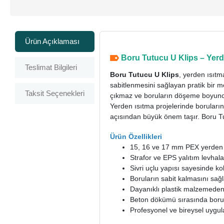
Ürün Açıklaması
Boru Tutucu U Klips – Yerd
Teslimat Bilgileri
Boru Tutucu U Klips
, yerden ısıtm
sabitlenmesini sağlayan pratik bir m
Taksit Seçenekleri
çıkmaz ve boruların döşeme boyunca
Yerden ısıtma projelerinde boruların
açısından büyük önem taşır. Boru Tu
Ürün Özellikleri
15, 16 ve 17 mm PEX yerden ı
Strafor ve EPS yalıtım levhala
Sivri uçlu yapısı sayesinde k
Boruların sabit kalmasını sa
Dayanıklı plastik malzemeden ü
Beton dökümü sırasında borul
Profesyonel ve bireysel uygul