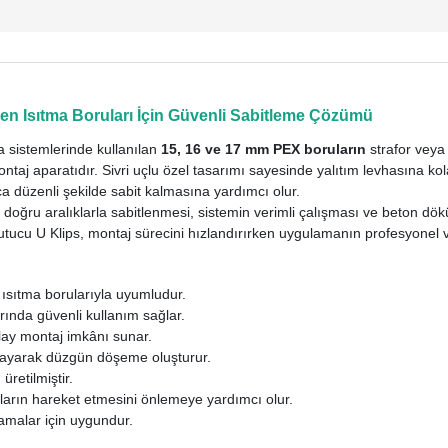
en Isıtma Boruları İçin Güvenli Sabitleme Çözümü
a sistemlerinde kullanılan
15, 16 ve 17 mm PEX boruların
strafor veya 
ontaj aparatıdır. Sivri uçlu özel tasarımı sayesinde yalıtım levhasına k
 düzenli şekilde sabit kalmasına yardımcı olur.
 doğru aralıklarla sabitlenmesi, sistemin verimli çalışması ve beton d
tucu U Klips, montaj sürecini hızlandırırken uygulamanın profesyonel 
sıtma borularıyla uyumludur.
rında güvenli kullanım sağlar.
olay montaj imkânı sunar.
ğlayarak düzgün döşeme oluşturur.
retilmiştir.
arın hareket etmesini önlemeye yardımcı olur.
amalar için uygundur.