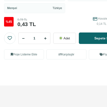
Menşei
Türkiye
Havale 
0,78 TL
%45
0,43 TL
0,14 TL
Sepete 
Adet
Proje Listeme Ekle
Karşılaştır
Fiy