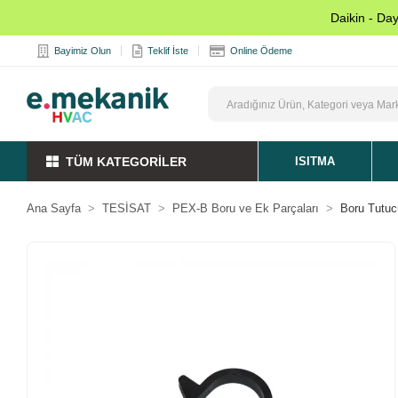
Daikin - Da
Bayimiz Olun
Teklif İste
Online Ödeme
TÜM KATEGORİLER
ISITMA
Ana Sayfa
TESİSAT
PEX-B Boru ve Ek Parçaları
Boru Tutuc