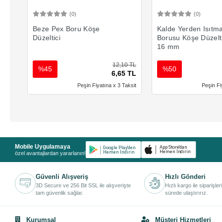
(0)
(0)
Sepete Ekle
Sepete 
Beze Pex Boru Köşe
Kalde Yerden Isıtm
Düzeltici
Borusu Köşe Düzel
16 mm
12,10 TL
%45
%50
6,65 TL
Peşin Fiyatına x 3 Taksit
Peşin Fi
Mobile Uygulamaya
özel avantajlardan yararlanın!
Güvenli Alışveriş
Hızlı Gönderi
3D Secure ve 256 Bit SSL ile alışverişte
Hızlı kargo ile siparişler
tam güvenlik sağlar.
sürede ulaştırırız.
Kurumsal
Müşteri Hizmetleri