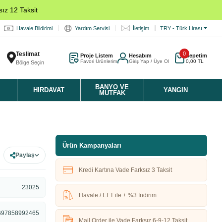
ız 12 Taksit
Havale Bildirimi
Yardım Servisi
İletişim
TRY - Türk Lirası
Teslimat
0
Proje Listem
Hesabım
Sepetim
Favori Ürünlerim
Giriş Yap / Üye Ol
0,00 TL
Bölge Seçin
K
BANYO VE
HIRDAVAT
YANGIN
MUTFAK
Ürün Kampanyaları
Paylaş
Kredi Kartına Vade Farksız 3 Taksit
23025
Havale / EFT ile + %3 İndirim
697858992465
Mail Order ile Vade Farksız 6-9-12 Taksit