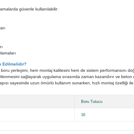
malarda güvenle kullanılabilir:
arı
rı
lamaları
 Edilmelidir?
boru yerleşimi, hem montaj kalitesini hem de sistem performansını doğr
bitlenmesini sağlayarak uygulama sırasında zaman kazandırır ve beto
ısı sayesinde uzun ömürlü kullanım sunarken, hızlı montaj özelliği ile iş
Boru Tutucu
16