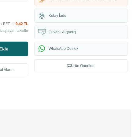
Kolay İade
/ EFT ile
0,42 TL
 başlayan taksitle
Güvenli Alışveriş
Ekle
WhatsApp Destek
Ürün Önerileri
at Alarmı