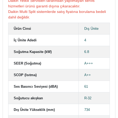
Daikin Yetkili Servisleri tarafından yapılmayan servis
hizmetleri ürünü garanti dışına çıkaracaktır.
Daikin Multi Split sistemlerde satış fiyatına borulama bedeli
dahil değildir.
Ürün Cinsi
Dış Ünite
İç Ünite Adedi
4
Soğutma Kapasite (kW)
6.8
SEER (Soğutma)
A+++
SCOP (Isıtma)
A++
Ses Basıncı Seviyesi (dBA)
61
Soğutucu akışkan
R-32
Dış Ünite Yükseklik (mm)
734