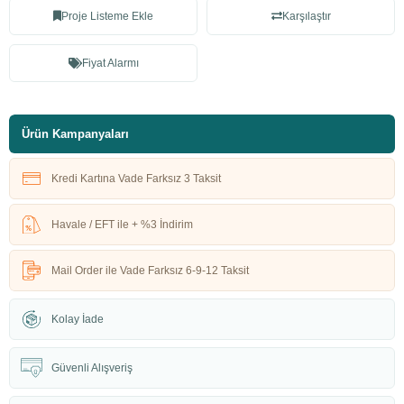
Proje Listeme Ekle
Karşılaştır
Fiyat Alarmı
Ürün Kampanyaları
Kredi Kartına Vade Farksız 3 Taksit
Havale / EFT ile + %3 İndirim
Mail Order ile Vade Farksız 6-9-12 Taksit
Kolay İade
Güvenli Alışveriş