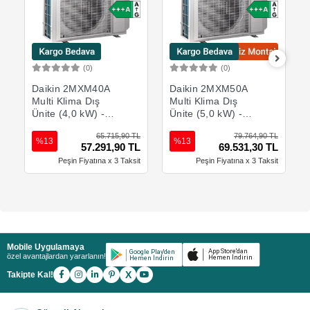
(0)
(0)
Sepete Ekle
Sepete Ekle
Daikin 2MXM40A
Daikin 2MXM50A
Multi Klima Dış
Multi Klima Dış
Ünite (4,0 kW) -
Ünite (5,0 kW) -
13648 Btu
17061 Btu
65.715,90 TL
79.764,90 TL
%13
%13
57.291,90 TL
69.531,30 TL
Peşin Fiyatına x 3 Taksit
Peşin Fiyatına x 3 Taksit
Mobile Uygulamaya
özel avantajlardan yararlanın!
X
Takipte Kal!