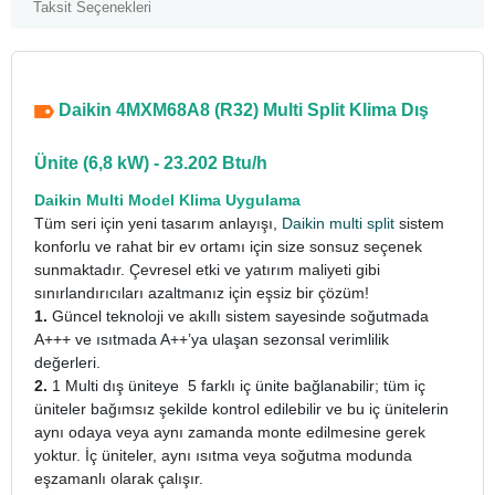
Taksit Seçenekleri
Daikin 4MXM68A8 (R32) Multi Split Klima Dış
Ünite (6,8 kW) - 23.202 Btu/h
Daikin Multi Model Klima Uygulama
Tüm seri için yeni tasarım anlayışı,
Daikin multi split
sistem
konforlu ve rahat bir ev ortamı için size sonsuz seçenek
sunmaktadır. Çevresel etki ve yatırım maliyeti gibi
sınırlandırıcıları azaltmanız için eşsiz bir çözüm!
1.
Güncel teknoloji ve akıllı sistem sayesinde soğutmada
A+++ ve ısıtmada A++’ya ulaşan sezonsal verimlilik
değerleri.
2.
1 Multi dış üniteye 5 farklı iç ünite bağlanabilir; tüm iç
üniteler bağımsız şekilde kontrol edilebilir ve bu iç ünitelerin
aynı odaya veya aynı zamanda monte edilmesine gerek
yoktur. İç üniteler, aynı ısıtma veya soğutma modunda
eşzamanlı olarak çalışır.