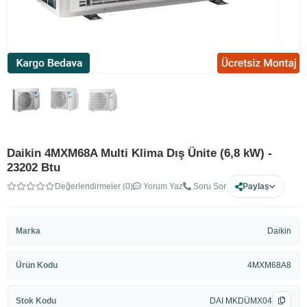
Daikin 4MXM68A Multi Klima Dış Ünite (6,8 kW) -
23202 Btu
Değerlendirmeler (0)
Yorum Yaz
Soru Sor
Paylaş
Marka
Daikin
Ürün Kodu
4MXM68A8
Stok Kodu
DAI MKDÜMX04