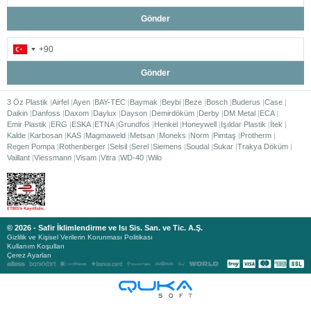
Gönder
Gönder
3 Öz Plastik
Airfel
Ayen
BAY-TEC
Baymak
Beybi
Beze
Bosch
Buderus
Case
Daikin
Danfoss
Daxom
Daylux
Dayson
Demirdöküm
Derby
DM Metal
ECA
Emir Plastik
ERG
ESKA
ETNA
Grundfos
Henkel
Honeywell
Işıldar Plastik
İtek
Kalde
Karbosan
KAS
Magmaweld
Metsan
Moneks
Norm
Pimtaş
Protherm
Regen Pompa
Rothenberger
Selsil
Serel
Siemens
Soudal
Sukar
Trakya Döküm
Vaillant
Viessmann
Visam
Vitra
WD-40
Wilo
© 2026 - Safir İklimlendirme ve Isı Sis. San. ve Tic. A.Ş.
Gizlilik ve Kişisel Verilerin Korunması Politikası
Kullanım Koşulları
Çerez Ayarları