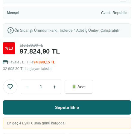
Menşei
Czech Republic
Ön Siparişli Üründür! Farklı Tiplerde 4 Adet İç Üniteyi Çalıştırabilir
112.189,90 TL
%13
97.824,90 TL
Havale / EFT ile
94.890,15 TL
32.608,30 TL başlayan taksitle
Adet
Sepete Ekle
En geç 4 Eylül Cuma günü kargoda!