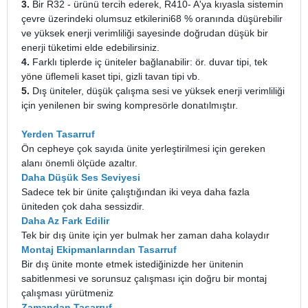
3.
Bir R32 - ürünü tercih ederek, R410- A'ya kıyasla sistemin
çevre üzerindeki olumsuz etkilerini68 % oranında düşürebilir
ve yüksek enerji verimliliği sayesinde doğrudan düşük bir
enerji tüketimi elde edebilirsiniz.
4.
Farklı tiplerde iç üniteler bağlanabilir: ör. duvar tipi, tek
yöne üflemeli kaset tipi, gizli tavan tipi vb.
5.
Dış üniteler, düşük çalışma sesi ve yüksek enerji verimliliği
için yenilenen bir swing kompresörle donatılmıştır.
Yerden Tasarruf
Ön cepheye çok sayıda ünite yerleştirilmesi için gereken
alanı önemli ölçüde azaltır.
Daha Düşük Ses Seviyesi
Sadece tek bir ünite çalıştığından iki veya daha fazla
üniteden çok daha sessizdir.
Daha Az Fark Edilir
Tek bir dış ünite için yer bulmak her zaman daha kolaydır
Montaj Ekipmanlarından Tasarruf
Bir dış ünite monte etmek istediğinizde her ünitenin
sabitlenmesi ve sorunsuz çalışması için doğru bir montaj
çalışması yürütmeniz
Zamandan Tasarruf