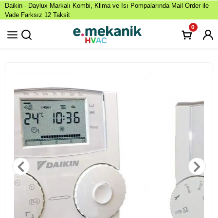
Daikin - Daylux Markalı Kombi, Klima ve Isı Pompalarında Mail Order ile
Vade Farksız 12 Taksit
0