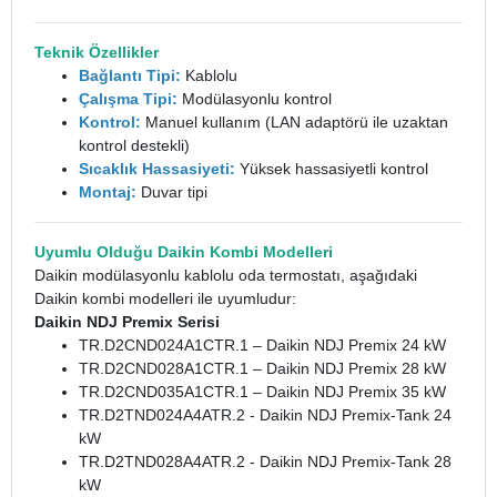
Teknik Özellikler
Bağlantı Tipi:
Kablolu
Çalışma Tipi:
Modülasyonlu kontrol
Kontrol:
Manuel kullanım (LAN adaptörü ile uzaktan
kontrol destekli)
Sıcaklık Hassasiyeti:
Yüksek hassasiyetli kontrol
Montaj:
Duvar tipi
Uyumlu Olduğu Daikin Kombi Modelleri
Daikin modülasyonlu kablolu oda termostatı, aşağıdaki
Daikin kombi modelleri ile uyumludur:
Daikin NDJ Premix Serisi
TR.D2CND024A1CTR.1 – Daikin NDJ Premix 24 kW
TR.D2CND028A1CTR.1 – Daikin NDJ Premix 28 kW
TR.D2CND035A1CTR.1 – Daikin NDJ Premix 35 kW
TR.D2TND024A4ATR.2 - Daikin NDJ Premix-Tank 24
kW
TR.D2TND028A4ATR.2 - Daikin NDJ Premix-Tank 28
kW