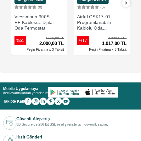
(0)
(0)
Sepete Ekle
Sepete Ekle
Viessmann 300S
Airfel GSK17-01
RF Kablosuz Dijital
Proğramlanabilir
Oda Termostatı
Kablolu Oda
Termostatı
4.080,00 TL
1.220,40 TL
%51
%17
2.000,00 TL
1.017,00 TL
Peşin Fiyatına x 3 Taksit
Peşin Fiyatına x 3 Taksit
Mobile Uygulamaya
özel avantajlardan yararlanın!
X
Takipte Kal!
Güvenli Alışveriş
3D Secure ve 256 Bit SSL ile alışverişte tam güvenlik sağlar.
Hızlı Gönderi