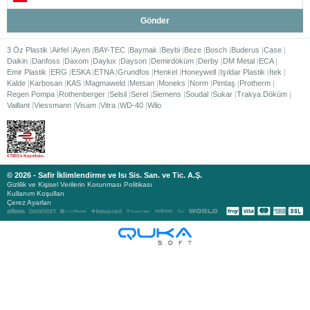
Gönder
3 Öz Plastik
Airfel
Ayen
BAY-TEC
Baymak
Beybi
Beze
Bosch
Buderus
Case
Daikin
Danfoss
Daxom
Daylux
Dayson
Demirdöküm
Derby
DM Metal
ECA
Emir Plastik
ERG
ESKA
ETNA
Grundfos
Henkel
Honeywell
Işıldar Plastik
İtek
Kalde
Karbosan
KAS
Magmaweld
Metsan
Moneks
Norm
Pimtaş
Protherm
Regen Pompa
Rothenberger
Selsil
Serel
Siemens
Soudal
Sukar
Trakya Döküm
Vaillant
Viessmann
Visam
Vitra
WD-40
Wilo
© 2026 - Safir İklimlendirme ve Isı Sis. San. ve Tic. A.Ş.
Gizlilik ve Kişisel Verilerin Korunması Politikası
Kullanım Koşulları
Çerez Ayarları