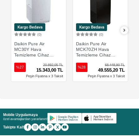
(0)
(0)
Sepete Ekle
Sepete Ekle
Daikin Pure Air
Daikin Pure Air
MC30Y Hava
MCK70ZH Hava
Temizleme Cihazı
Temizleme Cihazı
(Max. 180 m3) -
(Max. 420 m3) -
20.892,05 TL
68.448,90 TL
Max. 46 m2
Max. 96 m2
%27
%28
15.343,00 TL
49.555,20 TL
Peşin Fiyatına x 3 Taksit
Peşin Fiyatına x 3 Taksit
Mobile Uygulamaya
özel avantajlardan yararlanın!
X
Takipte Kal!