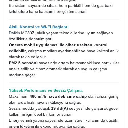
Bu sistem sayesinde cihaz, hem partikül hem de gaz bazlı
kirleticilere karşı kapsamlı bir çözüm sunar.
Akıllı Kontrol ve Wi-Fi Bağlantı
Daikin
MC80Z, akıllı yaşam teknolojilerine uyum sağlayan
özelliklerle donatılmıştır.
Onecta mobil uygulaması ile cihaz uzaktan kontrol
edilebilir
, çalışma modları ayarlanabilir ve hava kalitesi anlık
olarak takip edilebilir.
PM2.5 sensörü
sayesinde ortam havasındaki ince partiküller
analiz edilir ve cihaz otomatik olarak en uygun çalışma
moduna geçer.
Yüksek Performans ve Sessiz Çalışma
Maksimum
480 m³/h hava debisine sahip
olan cihaz, geniş
alanlarda hızlı hava sirkülasyonu sağlar.
Sessiz modda yaklaşık
19 dB(A)
seviyesinde çalışarak gece
kullanımı için ideal bir konfor sunar.
Enerji verimli yapısı sayesinde uzun süreli kullanımda düşük
enerji tüketimi ile ekonomik avantaj sağlar.