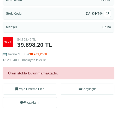
Ürün Kodu
MC80Z
Stok Kodu
DAI K-HT-04
Menşei
China
54.398,45 TL
%27
39.898,20 TL
Havale / EFT ile
38.701,25 TL
13.299,40 TL başlayan taksitle
Ürün stokta bulunmamaktadır.
Proje Listeme Ekle
Karşılaştır
Fiyat Alarmı