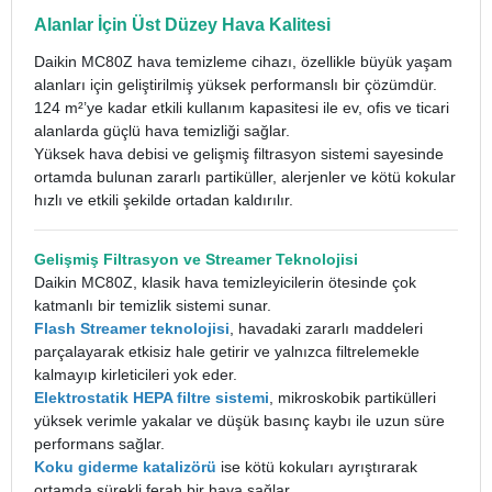
Alanlar İçin Üst Düzey Hava Kalitesi
Daikin MC80Z hava temizleme cihazı, özellikle büyük yaşam
alanları için geliştirilmiş yüksek performanslı bir çözümdür.
124 m²’ye kadar etkili kullanım kapasitesi ile ev, ofis ve ticari
alanlarda güçlü hava temizliği sağlar.
Yüksek hava debisi ve gelişmiş filtrasyon sistemi sayesinde
ortamda bulunan zararlı partiküller, alerjenler ve kötü kokular
hızlı ve etkili şekilde ortadan kaldırılır.
Gelişmiş Filtrasyon ve Streamer Teknolojisi
Daikin MC80Z, klasik hava temizleyicilerin ötesinde çok
katmanlı bir temizlik sistemi sunar.
Flash Streamer teknolojisi
, havadaki zararlı maddeleri
parçalayarak etkisiz hale getirir ve yalnızca filtrelemekle
kalmayıp kirleticileri yok eder.
Elektrostatik HEPA filtre sistemi
, mikroskobik partikülleri
yüksek verimle yakalar ve düşük basınç kaybı ile uzun süre
performans sağlar.
Koku giderme katalizörü
ise kötü kokuları ayrıştırarak
ortamda sürekli ferah bir hava sağlar.