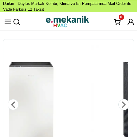
Daikin - Daylux Markalı Kombi, Klima ve Isı Pompalarında Mail Order ile
Vade Farksız 12 Taksit
0