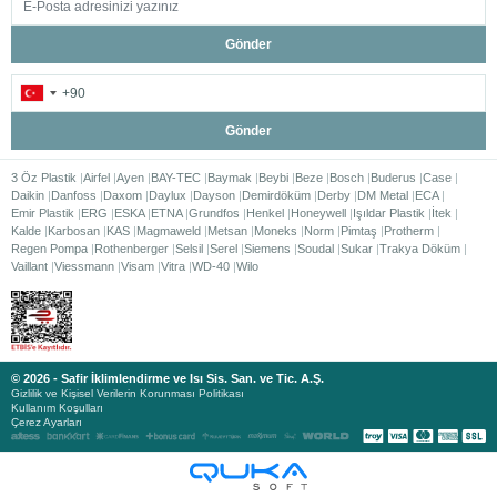
Gönder
Gönder
3 Öz Plastik
Airfel
Ayen
BAY-TEC
Baymak
Beybi
Beze
Bosch
Buderus
Case
Daikin
Danfoss
Daxom
Daylux
Dayson
Demirdöküm
Derby
DM Metal
ECA
Emir Plastik
ERG
ESKA
ETNA
Grundfos
Henkel
Honeywell
Işıldar Plastik
İtek
Kalde
Karbosan
KAS
Magmaweld
Metsan
Moneks
Norm
Pimtaş
Protherm
Regen Pompa
Rothenberger
Selsil
Serel
Siemens
Soudal
Sukar
Trakya Döküm
Vaillant
Viessmann
Visam
Vitra
WD-40
Wilo
© 2026 - Safir İklimlendirme ve Isı Sis. San. ve Tic. A.Ş.
Gizlilik ve Kişisel Verilerin Korunması Politikası
Kullanım Koşulları
Çerez Ayarları