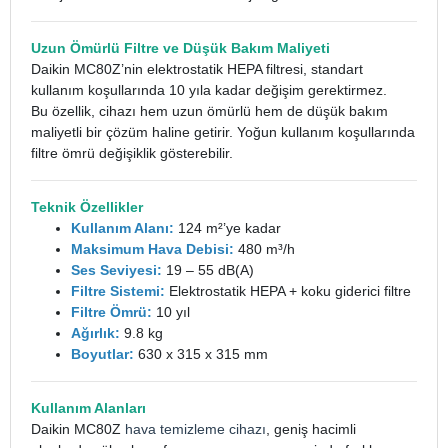
Uzun Ömürlü Filtre ve Düşük Bakım Maliyeti
Daikin MC80Z’nin elektrostatik HEPA filtresi, standart
kullanım koşullarında 10 yıla kadar değişim gerektirmez.
Bu özellik, cihazı hem uzun ömürlü hem de düşük bakım
maliyetli bir çözüm haline getirir. Yoğun kullanım koşullarında
filtre ömrü değişiklik gösterebilir.
Teknik Özellikler
Kullanım Alanı:
124 m²’ye kadar
Maksimum Hava Debisi:
480 m³/h
Ses Seviyesi:
19 – 55 dB(A)
Filtre Sistemi:
Elektrostatik HEPA + koku giderici filtre
Filtre Ömrü:
10 yıl
Ağırlık:
9.8 kg
Boyutlar:
630 x 315 x 315 mm
Kullanım Alanları
Daikin MC80Z
hava temizleme cihazı
, geniş hacimli