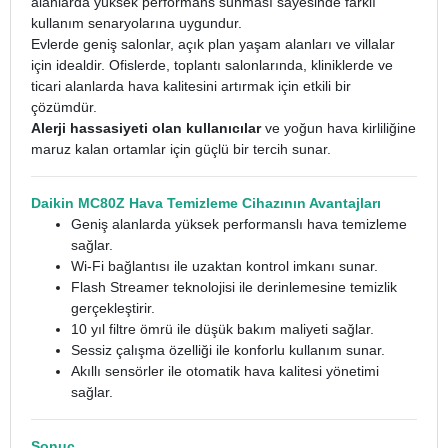
alanlarda yüksek performans sunması sayesinde farklı
kullanım senaryolarına uygundur.
Evlerde geniş salonlar, açık plan yaşam alanları ve villalar
için idealdir. Ofislerde, toplantı salonlarında, kliniklerde ve
ticari alanlarda hava kalitesini artırmak için etkili bir
çözümdür.
Alerji hassasiyeti olan kullanıcılar
ve yoğun hava kirliliğine
maruz kalan ortamlar için güçlü bir tercih sunar.
Daikin MC80Z Hava Temizleme Cihazının Avantajları
Geniş alanlarda yüksek performanslı hava temizleme
sağlar.
Wi-Fi bağlantısı ile uzaktan kontrol imkanı sunar.
Flash Streamer teknolojisi ile derinlemesine temizlik
gerçekleştirir.
10 yıl filtre ömrü ile düşük bakım maliyeti sağlar.
Sessiz çalışma özelliği ile konforlu kullanım sunar.
Akıllı sensörler ile otomatik hava kalitesi yönetimi
sağlar.
Sonuç