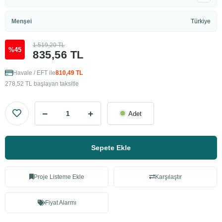
Menşei
Türkiye
1.519,20 TL
%45
835,56 TL
Havale / EFT ile
810,49 TL
278,52 TL başlayan taksitle
Adet
Sepete Ekle
Proje Listeme Ekle
Karşılaştır
Fiyat Alarmı