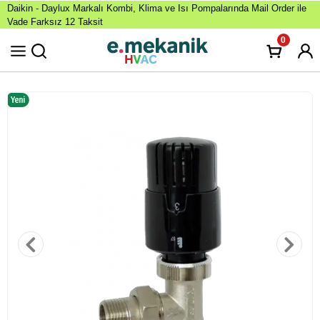
Daikin - Daylux Markalı Kombi, Klima ve Isı Pompalarında Mail Order ile
Vade Farksız 12 Taksit
0