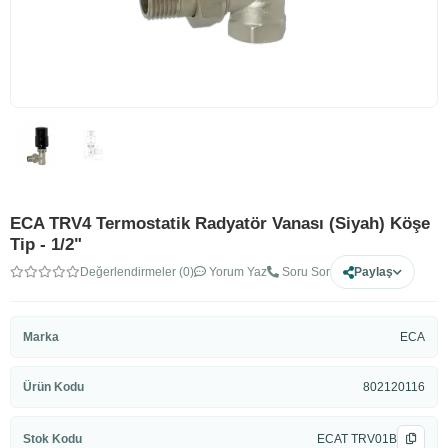
ECA TRV4 Termostatik Radyatör Vanası (Siyah) Köşe
Tip - 1/2"
Değerlendirmeler (0)
Yorum Yaz
Soru Sor
Paylaş
Marka
ECA
Ürün Kodu
802120116
Stok Kodu
ECAT TRV01B