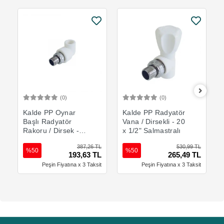
(0)
(0)
Sepete Ekle
Sepete Ekle
Kalde PP Oynar
Kalde PP Radyatör
Başlı Radyatör
Vana / Dirsekli - 20
Rakoru / Dirsek -
x 1/2" Salmastralı
20 x 1/2" mm
387,26 TL
530,99 TL
%50
%50
193,63 TL
265,49 TL
Peşin Fiyatına x 3 Taksit
Peşin Fiyatına x 3 Taksit