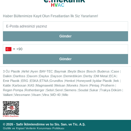
Haber Bültenimize Kayıt Olun Fırsatlardan İlk Siz Yararlanın!
Gönder
Gönder
3 Öz Plastik
Airfel
Ayen
BAY-TEC
Baymak
Beybi
Beze
Bosch
Buderus
Case
Daikin
Danfoss
Daxom
Daylux
Dayson
Demirdöküm
Derby
DM Metal
ECA
Emir Plastik
ERG
ESKA
ETNA
Grundfos
Henkel
Honeywell
Işıldar Plastik
İtek
Kalde
Karbosan
KAS
Magmaweld
Metsan
Moneks
Norm
Pimtaş
Protherm
Regen Pompa
Rothenberger
Selsil
Serel
Siemens
Soudal
Sukar
Trakya Döküm
Vaillant
Viessmann
Visam
Vitra
WD-40
Wilo
© 2026 - Safir İklimlendirme ve Isı Sis. San. ve Tic. A.Ş.
Gizlilik ve Kişisel Verilerin Korunması Politikası