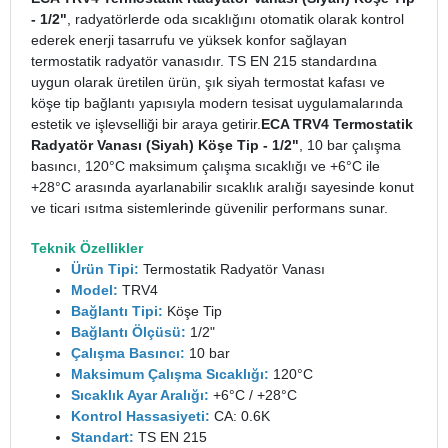
- 1/2"
, radyatörlerde oda sıcaklığını otomatik olarak kontrol
ederek enerji tasarrufu ve yüksek konfor sağlayan
termostatik radyatör vanasıdır. TS EN 215 standardına
uygun olarak üretilen ürün, şık siyah termostat kafası ve
köşe tip bağlantı yapısıyla modern tesisat uygulamalarında
estetik ve işlevselliği bir araya getirir.
ECA TRV4 Termostatik
Radyatör Vanası (Siyah) Köşe Tip - 1/2"
, 10 bar çalışma
basıncı, 120°C maksimum çalışma sıcaklığı ve +6°C ile
+28°C arasında ayarlanabilir sıcaklık aralığı sayesinde konut
ve ticari ısıtma sistemlerinde güvenilir performans sunar.
Teknik Özellikler
Ürün Tipi:
Termostatik Radyatör Vanası
Model:
TRV4
Bağlantı Tipi:
Köşe Tip
Bağlantı Ölçüsü:
1/2"
Çalışma Basıncı:
10 bar
Maksimum Çalışma Sıcaklığı:
120°C
Sıcaklık Ayar Aralığı:
+6°C / +28°C
Kontrol Hassasiyeti:
CA: 0.6K
Standart:
TS EN 215