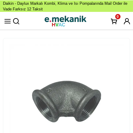
Daikin - Daylux Markalı Kombi, Klima ve Isı Pompalarında Mail Order ile
Vade Farksız 12 Taksit
0