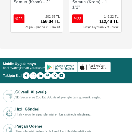
Somun (Krom) - 2"
Somun (Krom) - 1
1/2"
202,85 TL
146,22 TL
%23
%23
156,04 TL
112,48 TL
Peşin Fiyatına x 3 Taksit
Peşin Fiyatına x 3 Taksit
Mobile Uygulamaya
özel avantajlardan yararlanın!
X
Takipte Kal!
Güvenli Alışveriş
3D Secure ve 256 Bit SSL ile alışverişte tam güvenlik sağlar.
Hızlı Gönderi
Hızlı kargo ile siparişlerinizi en kısa sürede ulaştırırız.
Parçalı Ödeme
Siparişlerinizi birden fazla kredi kartı ile ödeyebilirsiniz.