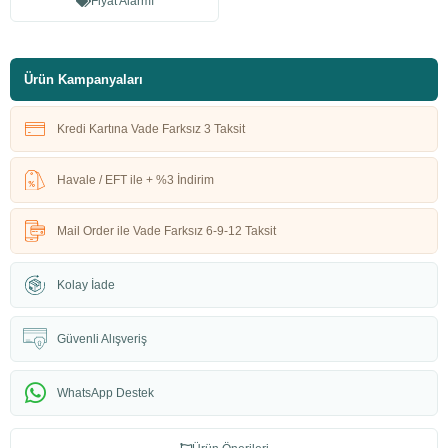
Fiyat Alarmı
Ürün Kampanyaları
Kredi Kartına Vade Farksız 3 Taksit
Havale / EFT ile + %3 İndirim
Mail Order ile Vade Farksız 6-9-12 Taksit
Kolay İade
Güvenli Alışveriş
WhatsApp Destek