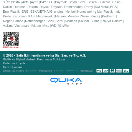
3 Öz Plastik
Airfel
Ayen
BAY-TEC
Baymak
Beybi
Beze
Bosch
Buderus
Case
Daikin
Danfoss
Daxom
Daylux
Dayson
Demirdöküm
Derby
DM Metal
ECA
Emir Plastik
ERG
ESKA
ETNA
Grundfos
Henkel
Honeywell
Işıldar Plastik
İtek
Kalde
Karbosan
KAS
Magmaweld
Metsan
Moneks
Norm
Pimtaş
Protherm
Regen Pompa
Rothenberger
Selsil
Serel
Siemens
Soudal
Sukar
Trakya Döküm
Vaillant
Viessmann
Visam
Vitra
WD-40
Wilo
© 2026 - Safir İklimlendirme ve Isı Sis. San. ve Tic. A.Ş.
Gizlilik ve Kişisel Verilerin Korunması Politikası
Kullanım Koşulları
Çerez Ayarları