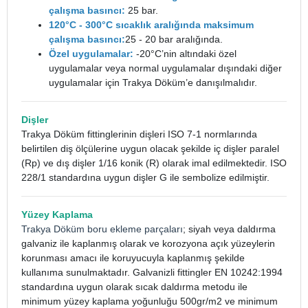
çalışma basıncı:
25 bar.
120°C - 300°C sıcaklık aralığında maksimum
çalışma basıncı:
25 - 20 bar aralığında.
Özel uygulamalar:
-20°C’nin altındaki özel
uygulamalar veya normal uygulamalar dışındaki diğer
uygulamalar için Trakya Döküm’e danışılmalıdır.
Dişler
Trakya Döküm fittinglerinin dişleri ISO 7-1 normlarında
belirtilen diş ölçülerine uygun olacak şekilde iç dişler paralel
(Rp) ve dış dişler 1/16 konik (R) olarak imal edilmektedir. ISO
228/1 standardına uygun dişler G ile sembolize edilmiştir.
Yüzey Kaplama
Trakya Döküm boru ekleme parçaları
; siyah veya daldırma
galvaniz ile kaplanmış olarak ve korozyona açık yüzeylerin
korunması amacı ile koruyucuyla kaplanmış şekilde
kullanıma sunulmaktadır. Galvanizli fittingler EN 10242:1994
standardına uygun olarak sıcak daldırma metodu ile
minimum yüzey kaplama yoğunluğu 500gr/m2 ve minimum