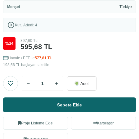
Menşei
Türkiye
Kutu Adedi: 4
897,60 TL
%34
595,68 TL
Havale / EFT ile
577,81 TL
198,56 TL başlayan taksitle
Adet
Sepete Ekle
Proje Listeme Ekle
Karşılaştır