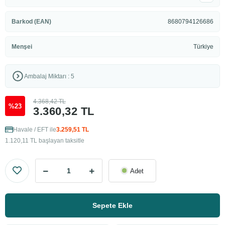
Barkod (EAN)
8680794126686
Menşei
Türkiye
Ambalaj Miktarı : 5
4.368,42 TL
%23
3.360,32 TL
Havale / EFT ile
3.259,51 TL
1.120,11 TL başlayan taksitle
Adet
Sepete Ekle