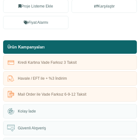
Proje Listeme Ekle
Karşılaştır
Fiyat Alarmı
Ürün Kampanyaları
Kredi Kartına Vade Farksız 3 Taksit
Havale / EFT ile + %3 İndirim
Mail Order ile Vade Farksız 6-9-12 Taksit
Kolay İade
Güvenli Alışveriş