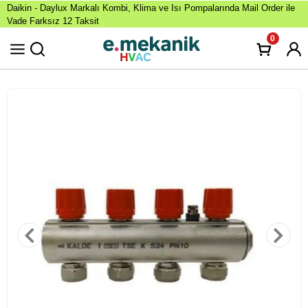
Daikin - Daylux Markalı Kombi, Klima ve Isı Pompalarında Mail Order ile
Vade Farksız 12 Taksit
0