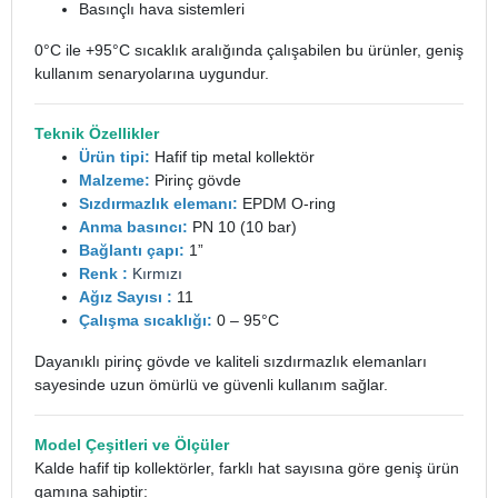
Basınçlı hava sistemleri
0°C ile +95°C sıcaklık aralığında çalışabilen bu ürünler, geniş
kullanım senaryolarına uygundur.
Teknik Özellikler
Ürün tipi:
Hafif tip metal kollektör
Malzeme:
Pirinç gövde
Sızdırmazlık elemanı:
EPDM O-ring
Anma basıncı:
PN 10 (10 bar)
Bağlantı çapı:
1”
Renk :
Kırmızı
Ağız Sayısı :
11
Çalışma sıcaklığı:
0 – 95°C
Dayanıklı pirinç gövde ve kaliteli sızdırmazlık elemanları
sayesinde uzun ömürlü ve güvenli kullanım sağlar.
Model Çeşitleri ve Ölçüler
Kalde hafif tip kollektörler, farklı hat sayısına göre geniş ürün
gamına sahiptir: