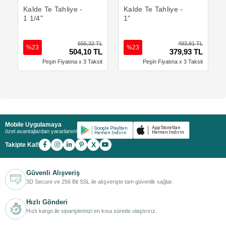
Sepete Ekle
Sepete Ekle
Kalde Te Tahliye -
Kalde Te Tahliye -
1 1/4"
1"
655,32 TL
493,91 TL
%23
%23
504,10 TL
379,93 TL
Peşin Fiyatına x 3 Taksit
Peşin Fiyatına x 3 Taksit
Mobile Uygulamaya
özel avantajlardan yararlanın!
X
Takipte Kal!
Güvenli Alışveriş
3D Secure ve 256 Bit SSL ile alışverişte tam güvenlik sağlar.
Hızlı Gönderi
Hızlı kargo ile siparişlerinizi en kısa sürede ulaştırırız.