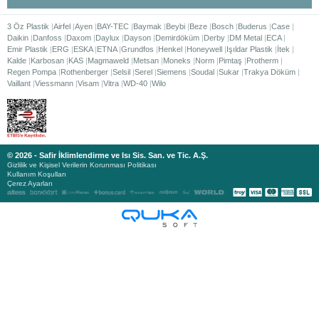
3 Öz Plastik
Airfel
Ayen
BAY-TEC
Baymak
Beybi
Beze
Bosch
Buderus
Case
Daikin
Danfoss
Daxom
Daylux
Dayson
Demirdöküm
Derby
DM Metal
ECA
Emir Plastik
ERG
ESKA
ETNA
Grundfos
Henkel
Honeywell
Işıldar Plastik
İtek
Kalde
Karbosan
KAS
Magmaweld
Metsan
Moneks
Norm
Pimtaş
Protherm
Regen Pompa
Rothenberger
Selsil
Serel
Siemens
Soudal
Sukar
Trakya Döküm
Vaillant
Viessmann
Visam
Vitra
WD-40
Wilo
© 2026 - Safir İklimlendirme ve Isı Sis. San. ve Tic. A.Ş.
Gizlilik ve Kişisel Verilerin Korunması Politikası
Kullanım Koşulları
Çerez Ayarları