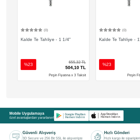
(0)
(0)
Sepete Ekle
Sepete 
Kalde Te Tahliye - 1 1/4"
Kalde Te Tahliye - 1
655,32 TL
%23
%23
504,10 TL
Peşin Fiyatına x 3 Taksit
Peşin Fi
Mobile Uygulamaya
özel avantajlardan yararlanın!
Güvenli Alışveriş
Hızlı Gönderi
3D Secure ve 256 Bit SSL ile alışverişte
Hızlı kargo ile siparişler