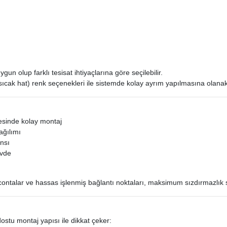
 olup farklı tesisat ihtiyaçlarına göre seçilebilir.
sıcak hat) renk seçenekleri ile sistemde kolay ayrım yapılmasına olanak
esinde kolay montaj
dağılımı
nsı
övde
contalar ve hassas işlenmiş bağlantı noktaları, maksimum sızdırmazlık 
 dostu montaj yapısı ile dikkat çeker: