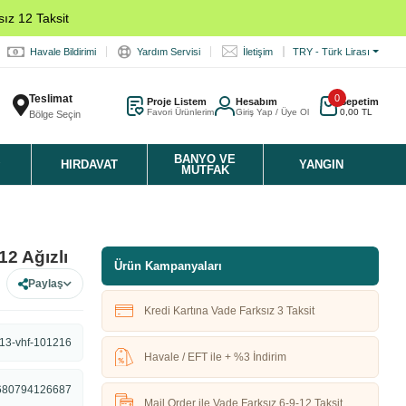
ız 12 Taksit
Havale Bildirimi
Yardım Servisi
İletişim
TRY - Türk Lirası
Teslimat
0
Proje Listem
Hesabım
Sepetim
Favori Ürünlerim
Giriş Yap / Üye Ol
0,00 TL
Bölge Seçin
K
BANYO VE
HIRDAVAT
YANGIN
MUTFAK
12 Ağızlı
Ürün Kampanyaları
Paylaş
Kredi Kartına Vade Farksız 3 Taksit
13-vhf-101216
Havale / EFT ile + %3 İndirim
680794126687
Mail Order ile Vade Farksız 6-9-12 Taksit