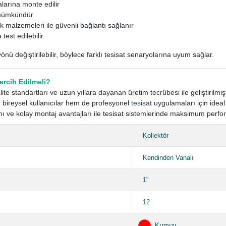
larına monte edilir
 mümkündür
k malzemeleri ile güvenli bağlantı sağlanır
test edilebilir
önü değiştirilebilir, böylece farklı tesisat senaryolarına uyum sağlar.
ercih Edilmeli?
kalite standartları ve uzun yıllara dayanan üretim tecrübesi ile geliştiril
bireysel kullanıcılar hem de profesyonel
tesisat
uygulamaları için ideal
lımı ve kolay montaj avantajları ile tesisat sistemlerinde maksimum perf
Kollektör
Kendinden Vanalı
1"
12
Kırmızı