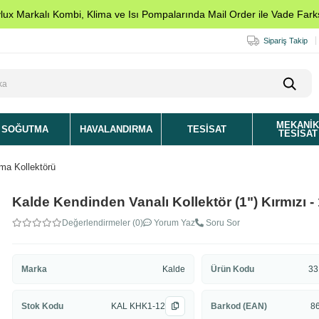
ylux Markalı Kombi, Klima ve Isı Pompalarında Mail Order ile Vade Farks
Sipariş Takip
MEKANI
SOĞUTMA
HAVALANDIRMA
TESISAT
TESISAT
tma Kollektörü
Kalde Kendinden Vanalı Kollektör (1") Kırmızı - 
Değerlendirmeler (0)
Yorum Yaz
Soru Sor
Marka
Kalde
Ürün Kodu
33
Stok Kodu
KAL KHK1-12
Barkod (EAN)
8