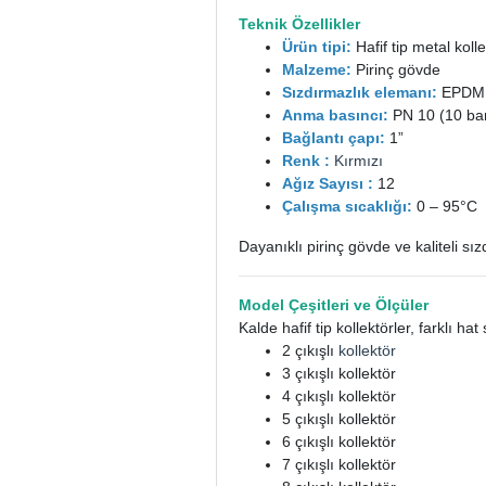
Teknik Özellikler
Ürün tipi:
Hafif tip metal koll
Malzeme:
Pirinç gövde
Sızdırmazlık elemanı:
EPDM 
Anma basıncı:
PN 10 (10 ba
Bağlantı çapı:
1”
Renk :
Kırmızı
Ağız Sayısı :
12
Çalışma sıcaklığı:
0 – 95°C
Dayanıklı pirinç gövde ve kaliteli s
Model Çeşitleri ve Ölçüler
Kalde hafif tip kollektörler, farklı h
2 çıkışlı
kollektör
3 çıkışlı kollektör
4 çıkışlı kollektör
5 çıkışlı kollektör
6 çıkışlı kollektör
7 çıkışlı kollektör