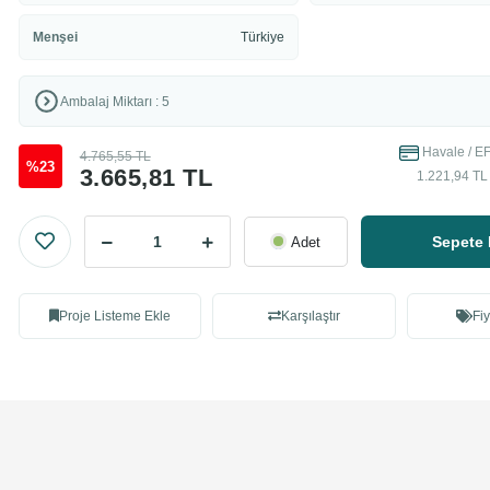
Menşei
Türkiye
Ambalaj Miktarı : 5
Havale / EF
4.765,55 TL
%23
3.665,81 TL
1.221,94 TL 
Sepete 
Adet
Proje Listeme Ekle
Karşılaştır
Fiy