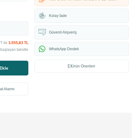
Kolay İade
Güvenli Alışveriş
T ile
3.555,83 TL
WhatsApp Destek
başlayan taksitle
Ürün Önerileri
Ekle
at Alarmı