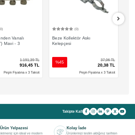
(0)
(0)
Sepete Ekle
Sepete Ekle
inden Vanalı
Beze Kollektör Askı
Kal
") Mavi - 3
Kelepçesi
1 1
1.191,39 TL
37,06 TL
%45
%
916,45 TL
20,38 TL
Peşin Fiyatına x 3 Taksit
Peşin Fiyatına x 3 Taksit
X
Takipte Kal!
Ürün Yelpazesi
Kolay İade
işletmeniz için ideal ve modern
Ürünlerinizi teslim aldığınız tarihten