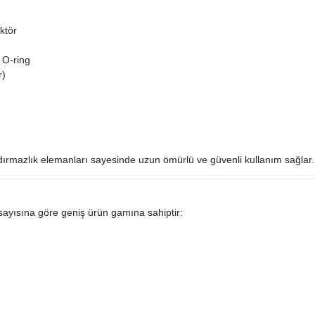
ektör
O-ring
r)
ızdırmazlık elemanları sayesinde uzun ömürlü ve güvenli kullanım sağlar.
at sayısına göre geniş ürün gamına sahiptir: