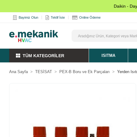
Daikin - Da
Bayimiz Olun
Teklif İste
Online Ödeme
TÜM KATEGORİLER
ISITMA
Ana Sayfa
TESİSAT
PEX-B Boru ve Ek Parçaları
Yerden Isı