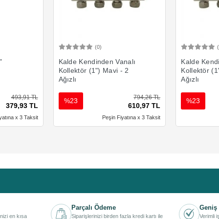
(0)
Ekle
Sepete Ekle
"
Kalde Kendinden Vanalı
Kalde Kend
Kollektör (1") Mavi - 2
Kollektör (1
Ağızlı
Ağızlı
493,91 TL
794,26 TL
%23
%23
379,93 TL
610,97 TL
yatına x 3 Taksit
Peşin Fiyatına x 3 Taksit
Parçalı Ödeme
Geniş 
inizi en kısa
Siparişlerinizi birden fazla kredi kartı ile
Verimli 