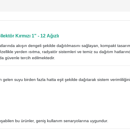
ektör Kırmızı 1" - 12 Ağızlı
satlarında akışın dengeli şekilde dağıtılmasını sağlayan, kompakt tasarım
Özellikle yerden ısıtma, radyatör sistemleri ve temiz su dağıtım hatlar
da güvenle tercih edilmektedir.
an gelen suyu birden fazla hatta eşit şekilde dağıtarak sistem verimliliğini 
lışabilen bu ürünler, geniş kullanım senaryolarına uygundur.