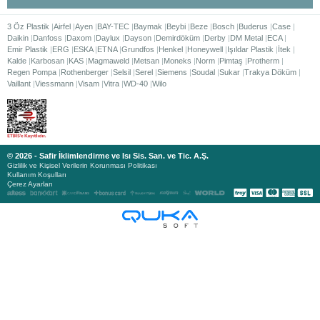
3 Öz Plastik
Airfel
Ayen
BAY-TEC
Baymak
Beybi
Beze
Bosch
Buderus
Case
Daikin
Danfoss
Daxom
Daylux
Dayson
Demirdöküm
Derby
DM Metal
ECA
Emir Plastik
ERG
ESKA
ETNA
Grundfos
Henkel
Honeywell
Işıldar Plastik
İtek
Kalde
Karbosan
KAS
Magmaweld
Metsan
Moneks
Norm
Pimtaş
Protherm
Regen Pompa
Rothenberger
Selsil
Serel
Siemens
Soudal
Sukar
Trakya Döküm
Vaillant
Viessmann
Visam
Vitra
WD-40
Wilo
© 2026 - Safir İklimlendirme ve Isı Sis. San. ve Tic. A.Ş.
Gizlilik ve Kişisel Verilerin Korunması Politikası
Kullanım Koşulları
Çerez Ayarları