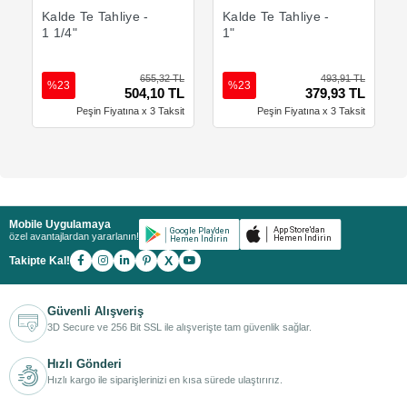
Sepete Ekle
Sepete Ekle
Kalde Te Tahliye -
Kalde Te Tahliye -
1 1/4"
1"
655,32 TL
493,91 TL
%23
%23
504,10 TL
379,93 TL
Peşin Fiyatına x 3 Taksit
Peşin Fiyatına x 3 Taksit
Mobile Uygulamaya
özel avantajlardan yararlanın!
X
Takipte Kal!
Güvenli Alışveriş
3D Secure ve 256 Bit SSL ile alışverişte tam güvenlik sağlar.
Hızlı Gönderi
Hızlı kargo ile siparişlerinizi en kısa sürede ulaştırırız.