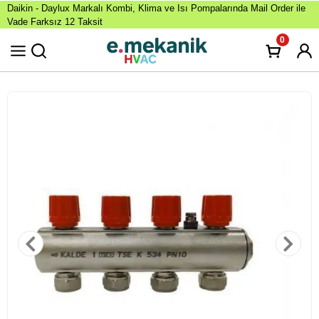
Daikin - Daylux Markalı Kombi, Klima ve Isı Pompalarında Mail Order ile
Vade Farksız 12 Taksit
0