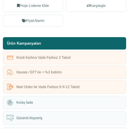
Proje Listeme Ekle
Karşılaştır
Fiyat Alarmı
Ürün Kampanyaları
Kredi Kartına Vade Farksız 3 Taksit
Havale / EFT ile + %3 İndirim
Mail Order ile Vade Farksız 6-9-12 Taksit
Kolay İade
Güvenli Alışveriş