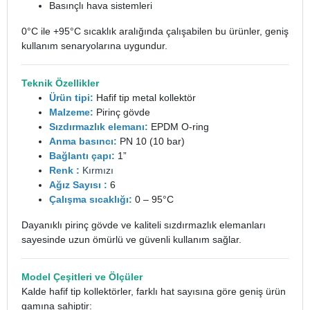
Basınçlı hava sistemleri
0°C ile +95°C sıcaklık aralığında çalışabilen bu ürünler, geniş
kullanım senaryolarına uygundur.
Teknik Özellikler
Ürün tipi:
Hafif tip metal kollektör
Malzeme:
Pirinç gövde
Sızdırmazlık elemanı:
EPDM O-ring
Anma basıncı:
PN 10 (10 bar)
Bağlantı çapı:
1”
Renk :
Kırmızı
Ağız Sayısı :
6
Çalışma sıcaklığı:
0 – 95°C
Dayanıklı pirinç gövde ve kaliteli sızdırmazlık elemanları
sayesinde uzun ömürlü ve güvenli kullanım sağlar.
Model Çeşitleri ve Ölçüler
Kalde hafif tip kollektörler, farklı hat sayısına göre geniş ürün
gamına sahiptir: