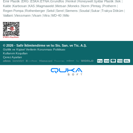
Emir Plastik
ERG
ESKA
ETNA
Grundfos
Henkel
Honeywell
Işıldar Plastik
İtek
Kalde
Karbosan
KAS
Magmaweld
Metsan
Moneks
Norm
Pimtaş
Protherm
Regen Pompa
Rothenberger
Selsil
Serel
Siemens
Soudal
Sukar
Trakya Döküm
Vaillant
Viessmann
Visam
Vitra
WD-40
Wilo
© 2026 - Safir İklimlendirme ve Isı Sis. San. ve Tic. A.Ş.
Gizlilik ve Kişisel Verilerin Korunması Politikası
Kullanım Koşulları
Çerez Ayarları