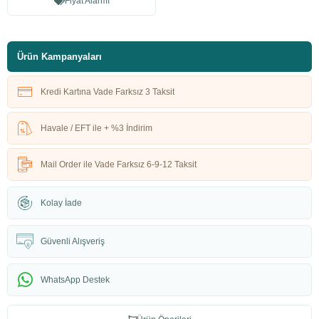
Fiyat Alarmı
Ürün Kampanyaları
Kredi Kartına Vade Farksız 3 Taksit
Havale / EFT ile + %3 İndirim
Mail Order ile Vade Farksız 6-9-12 Taksit
Kolay İade
Güvenli Alışveriş
WhatsApp Destek