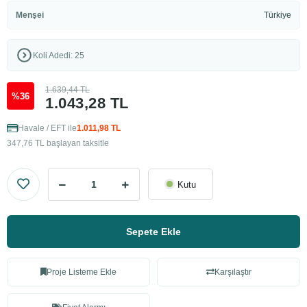
Menşei
Türkiye
Koli Adedi: 25
1.639,44 TL
%36
1.043,28 TL
Havale / EFT ile
1.011,98 TL
347,76 TL başlayan taksitle
Kutu
Sepete Ekle
Proje Listeme Ekle
Karşılaştır