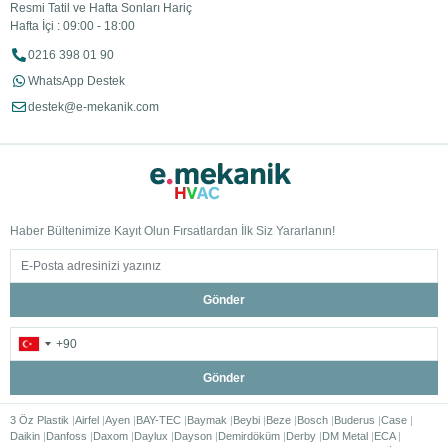
Resmi Tatil ve Hafta Sonları Hariç
Hafta İçi : 09:00 - 18:00
0216 398 01 90
WhatsApp Destek
destek@e-mekanik.com
Haber Bültenimize Kayıt Olun Fırsatlardan İlk Siz Yararlanın!
Gönder
Gönder
3 Öz Plastik
Airfel
Ayen
BAY-TEC
Baymak
Beybi
Beze
Bosch
Buderus
Case
Daikin
Danfoss
Daxom
Daylux
Dayson
Demirdöküm
Derby
DM Metal
ECA