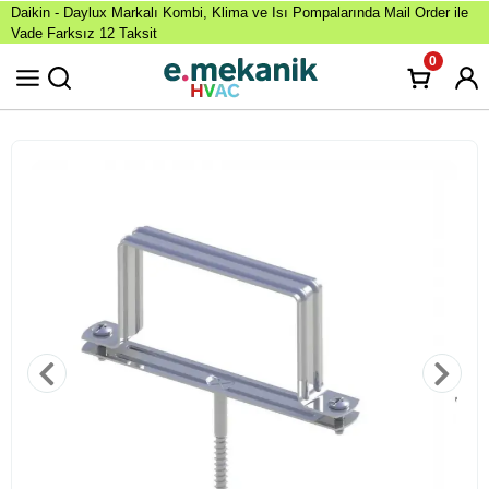
Daikin - Daylux Markalı Kombi, Klima ve Isı Pompalarında Mail Order ile
Vade Farksız 12 Taksit
0