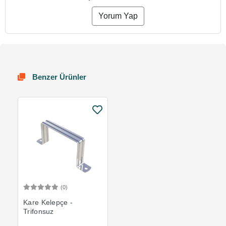
Yorum Yap
Benzer Ürünler
(0)
Sepete Ekle
Kare Kelepçe -
Trifonsuz