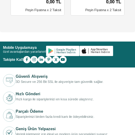
0,00 TL
0,00 TL
Peşin Fiyatına x 2 Taksit
Peşin Fiyatına x 2 Taksit
Mobile Uygulamaya
özel avantajlardan yararlanın!
X
Takipte Kal!
Güvenli Alışveriş
3D Secure ve 256 Bit SSL ile alışverişte tam güvenlik sağlar.
Hızlı Gönderi
Hızlı kargo ile siparişlerinizi en kısa sürede ulaştırırız.
Parçalı Ödeme
Siparişlerinizi birden fazla kredi kartı ile ödeyebilirsiniz.
Geniş Ürün Yelpazesi
Verimli işletmeniz için ideal ve modern ürün seçenekleri sunarız.