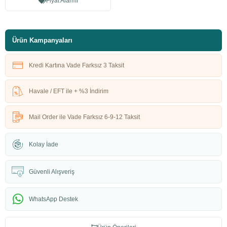
Fiyat Alarmı
Ürün Kampanyaları
Kredi Kartına Vade Farksız 3 Taksit
Havale / EFT ile + %3 İndirim
Mail Order ile Vade Farksız 6-9-12 Taksit
Kolay İade
Güvenli Alışveriş
WhatsApp Destek