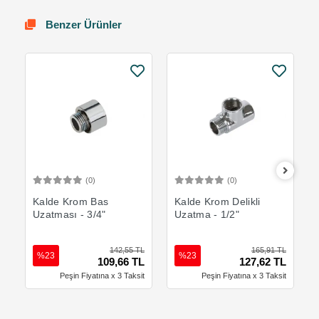
Benzer Ürünler
(0)
(0)
Sepete Ekle
Sepete Ekle
Kalde Krom Bas
Kalde Krom Delikli
Uzatması - 3/4"
Uzatma - 1/2"
142,55 TL
165,91 TL
%23
%23
109,66 TL
127,62 TL
Peşin Fiyatına x 3 Taksit
Peşin Fiyatına x 3 Taksit