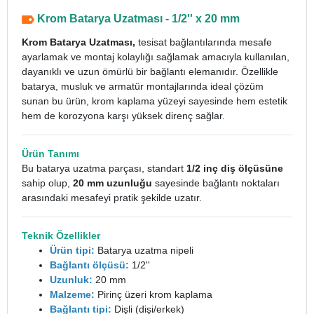
Krom Batarya Uzatması - 1/2'' x 20 mm
Krom Batarya Uzatması,
tesisat bağlantılarında mesafe
ayarlamak ve montaj kolaylığı sağlamak amacıyla kullanılan,
dayanıklı ve uzun ömürlü bir bağlantı elemanıdır. Özellikle
batarya, musluk ve armatür montajlarında ideal çözüm
sunan bu ürün, krom kaplama yüzeyi sayesinde hem estetik
hem de korozyona karşı yüksek direnç sağlar.
Ürün Tanımı
Bu batarya uzatma parçası, standart
1/2 inç diş ölçüsüne
sahip olup,
20
mm uzunluğu
sayesinde bağlantı noktaları
arasındaki mesafeyi pratik şekilde uzatır.
Teknik Özellikler
Ürün tipi:
Batarya uzatma nipeli
Bağlantı ölçüsü:
1/2''
Uzunluk:
20 mm
Malzeme:
Pirinç üzeri krom kaplama
Bağlantı tipi:
Dişli (dişi/erkek)