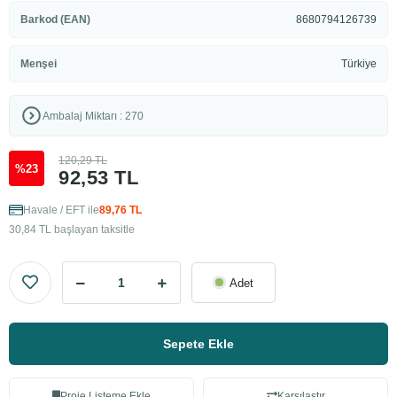
Barkod (EAN)
8680794126739
Menşei
Türkiye
Ambalaj Miktarı : 270
120,29 TL
%23
92,53 TL
Havale / EFT ile
89,76 TL
30,84 TL başlayan taksitle
Adet
Sepete Ekle
Proje Listeme Ekle
Karşılaştır