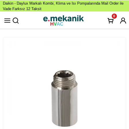
Daikin - Daylux Markalı Kombi, Klima ve Isı Pompalarında Mail Order ile
Vade Farksız 12 Taksit
0