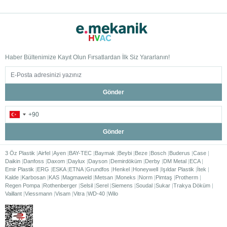
Haber Bültenimize Kayıt Olun Fırsatlardan İlk Siz Yararlanın!
Gönder
Gönder
3 Öz Plastik
Airfel
Ayen
BAY-TEC
Baymak
Beybi
Beze
Bosch
Buderus
Case
Daikin
Danfoss
Daxom
Daylux
Dayson
Demirdöküm
Derby
DM Metal
ECA
Emir Plastik
ERG
ESKA
ETNA
Grundfos
Henkel
Honeywell
Işıldar Plastik
İtek
Kalde
Karbosan
KAS
Magmaweld
Metsan
Moneks
Norm
Pimtaş
Protherm
Regen Pompa
Rothenberger
Selsil
Serel
Siemens
Soudal
Sukar
Trakya Döküm
Vaillant
Viessmann
Visam
Vitra
WD-40
Wilo