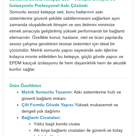
İzolasyonlu Profesyonel Askı Çözümü
Somunlu sessiz kelepçe seti, boru hatlarının askı
sistemlerine güvenli şekilde sabitlenmesini sağlarken aynı
zamanda oluşabilecek titreşim ve ses iletimini minimize
etmek amacıyla geliştirilmiş yüksek performanslı bir bağlantı
elemanıdır. Özellikle konut, hastane, otel ve ticari yapılarda
sessiz çalışma gerektiren tesisat sistemleri için ideal bir
çözümdür.
Metrik somunlu yapısı sayesinde askı tijlerine
kolayca monte edilebilen bu kelepçe, güçlü gövde yapısı ve
EPDM kauçuk izolasyonu ile hem dayanıklılık hem de akustik
konfor sağlar.
Ürün Özellikleri
Metrik Somunlu Tasarım:
Askı sistemlerine hızlı ve
güvenli bağlantı imkanı
Çift Formlu Gövde Yapısı:
Yüksek mukavemet ve
dengeli yük dağılımı
Bağlantı Civataları:
Yıldız başlı kombi civata
Altı köşe bağlantı civataları ile güvenli ve kolay