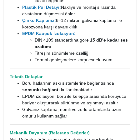
kulak bağlantısı
Plastik Pul Detayı:
Nakliye ve montaj sırasında
civataların düşmesini önler
Çinko Kaplama:
8–12 mikron galvaniz kaplama ile
korozyona karşı dayanıklılık
EPDM Kauçuk İzolasyon:
DIN 4109 standardına göre
15 dB’e kadar ses
azaltımı
Titreşim sönümleme özelliği
Termal genleşmelere karşı esnek uyum
Teknik Detaylar
Boru hatlarının askı sistemlerine bağlantısında
somunlu bağlantı
kullanılmaktadır
EPDM izolasyon, boru ile kelepçe arasında koruyucu
bariyer oluşturarak sürtünme ve aşınmayı azaltır
Galvaniz kaplama, nemli ve zorlu ortamlarda uzun
ömürlü kullanım sağlar
Mekanik Dayanım (Referans Değerler)
Not: Değerler ürün çapına göre değişiklik gösterebilir.