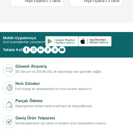
Peşin Fiyatına x 3 Taksit
Peşin Fiyatına x 3 Taksit
Mobile Uygulamaya
özel avantajlardan yararlanın!
X
Takipte Kal!
Güvenli Alışveriş
3D Secure ve 256 Bit SSL ile alışverişte tam güvenlik sağlar.
Hızlı Gönderi
Hızlı kargo ile siparişlerinizi en kısa sürede ulaştırırız.
Parçalı Ödeme
Siparişlerinizi birden fazla kredi kartı ile ödeyebilirsiniz.
Geniş Ürün Yelpazesi
Verimli işletmeniz için ideal ve modern ürün seçenekleri sunarız.