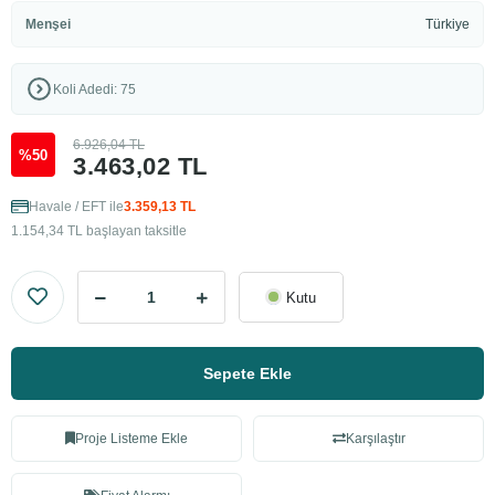
Menşei
Türkiye
Koli Adedi: 75
6.926,04 TL
%50
3.463,02 TL
Havale / EFT ile
3.359,13 TL
1.154,34 TL başlayan taksitle
Kutu
Sepete Ekle
Proje Listeme Ekle
Karşılaştır