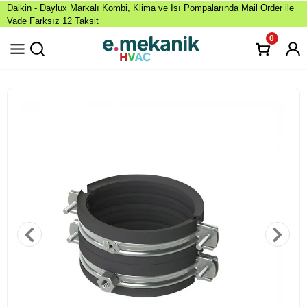
Daikin - Daylux Markalı Kombi, Klima ve Isı Pompalarında Mail Order ile
Vade Farksız 12 Taksit
0