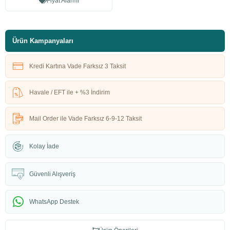
Fiyat Alarmı
Ürün Kampanyaları
Kredi Kartına Vade Farksız 3 Taksit
Havale / EFT ile + %3 İndirim
Mail Order ile Vade Farksız 6-9-12 Taksit
Kolay İade
Güvenli Alışveriş
WhatsApp Destek