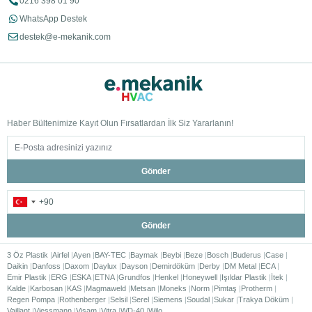
0216 398 01 90
WhatsApp Destek
destek@e-mekanik.com
Haber Bültenimize Kayıt Olun Fırsatlardan İlk Siz Yararlanın!
Gönder
Gönder
3 Öz Plastik
Airfel
Ayen
BAY-TEC
Baymak
Beybi
Beze
Bosch
Buderus
Case
Daikin
Danfoss
Daxom
Daylux
Dayson
Demirdöküm
Derby
DM Metal
ECA
Emir Plastik
ERG
ESKA
ETNA
Grundfos
Henkel
Honeywell
Işıldar Plastik
İtek
Kalde
Karbosan
KAS
Magmaweld
Metsan
Moneks
Norm
Pimtaş
Protherm
Regen Pompa
Rothenberger
Selsil
Serel
Siemens
Soudal
Sukar
Trakya Döküm
Vaillant
Viessmann
Visam
Vitra
WD-40
Wilo