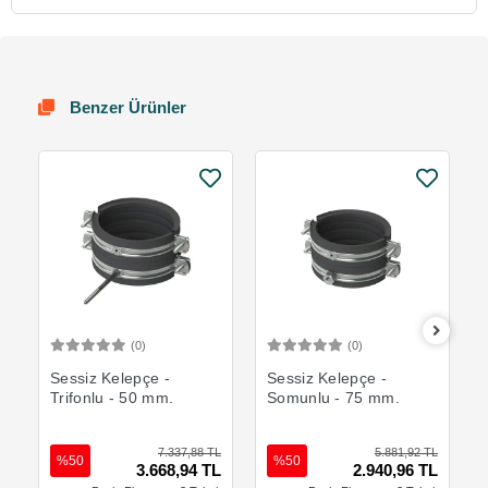
Benzer Ürünler
(0)
(0)
Sepete Ekle
Sepete Ekle
Sessiz Kelepçe -
Sessiz Kelepçe -
Trifonlu - 50 mm.
Somunlu - 75 mm.
7.337,88 TL
5.881,92 TL
%50
%50
3.668,94 TL
2.940,96 TL