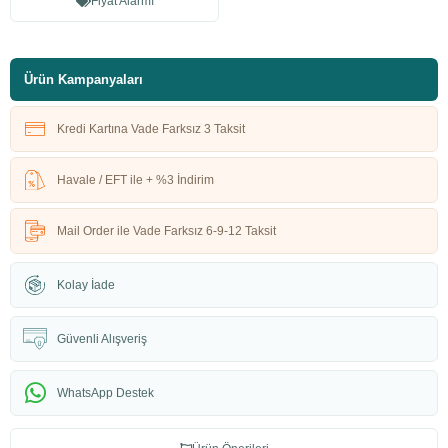
Fiyat Alarmı
Ürün Kampanyaları
Kredi Kartına Vade Farksız 3 Taksit
Havale / EFT ile + %3 İndirim
Mail Order ile Vade Farksız 6-9-12 Taksit
Kolay İade
Güvenli Alışveriş
WhatsApp Destek