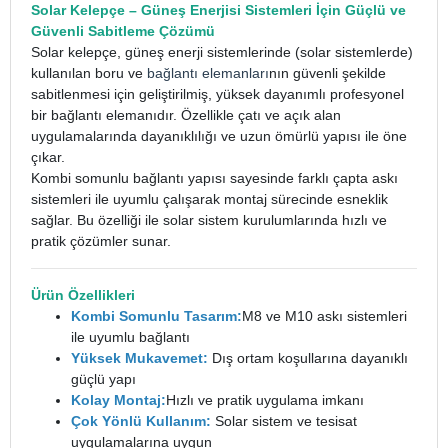
Solar Kelepçe
– Güneş Enerjisi Sistemleri İçin Güçlü ve
Güvenli Sabitleme Çözümü
Solar kelepçe, güneş enerji sistemlerinde (solar sistemlerde)
kullanılan boru ve
bağlantı elemanları
nın güvenli şekilde
sabitlenmesi için geliştirilmiş, yüksek dayanımlı profesyonel
bir bağlantı elemanıdır. Özellikle çatı ve açık alan
uygulamalarında dayanıklılığı ve uzun ömürlü yapısı ile öne
çıkar.
Kombi somunlu bağlantı yapısı sayesinde farklı çapta askı
sistemleri ile uyumlu çalışarak montaj sürecinde esneklik
sağlar. Bu özelliği ile solar sistem kurulumlarında hızlı ve
pratik çözümler sunar.
Ürün Özellikleri
Kombi Somunlu Tasarım:
M8 ve M10 askı sistemleri
ile uyumlu bağlantı
Yüksek Mukavemet:
Dış ortam koşullarına dayanıklı
güçlü yapı
Kolay Montaj:
Hızlı ve pratik uygulama imkanı
Çok Yönlü Kullanım:
Solar sistem ve tesisat
uygulamalarına uygun