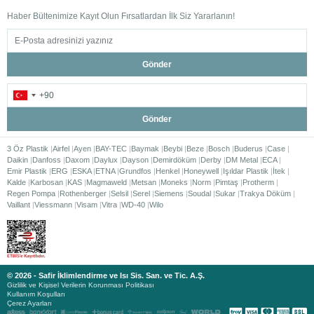
Haber Bültenimize Kayıt Olun Fırsatlardan İlk Siz Yararlanın!
Gönder
Gönder
3 Öz Plastik
Airfel
Ayen
BAY-TEC
Baymak
Beybi
Beze
Bosch
Buderus
Case
Daikin
Danfoss
Daxom
Daylux
Dayson
Demirdöküm
Derby
DM Metal
ECA
Emir Plastik
ERG
ESKA
ETNA
Grundfos
Henkel
Honeywell
Işıldar Plastik
İtek
Kalde
Karbosan
KAS
Magmaweld
Metsan
Moneks
Norm
Pimtaş
Protherm
Regen Pompa
Rothenberger
Selsil
Serel
Siemens
Soudal
Sukar
Trakya Döküm
Vaillant
Viessmann
Visam
Vitra
WD-40
Wilo
© 2026 - Safir İklimlendirme ve Isı Sis. San. ve Tic. A.Ş.
Gizlilik ve Kişisel Verilerin Korunması Politikası
Kullanım Koşulları
Çerez Ayarları