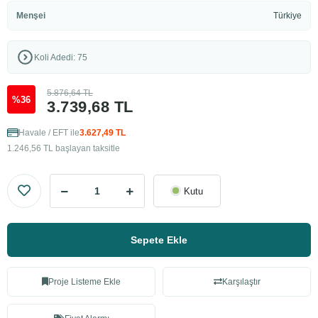
Menşei
Türkiye
Koli Adedi: 75
5.876,64 TL
%36
3.739,68 TL
Havale / EFT ile
3.627,49 TL
1.246,56 TL başlayan taksitle
Kutu
Sepete Ekle
Proje Listeme Ekle
Karşılaştır