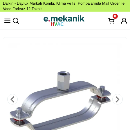
Daikin - Daylux Markalı Kombi, Klima ve Isı Pompalarında Mail Order ile
Vade Farksız 12 Taksit
0