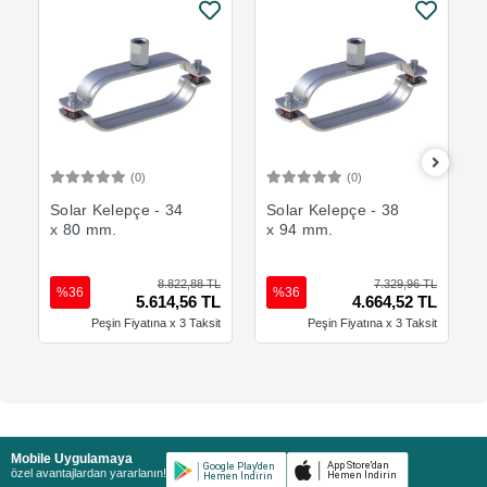
(0)
(0)
Sepete Ekle
Sepete Ekle
Solar Kelepçe - 34
Solar Kelepçe - 38
x 80 mm.
x 94 mm.
8.822,88 TL
7.329,96 TL
%36
%36
5.614,56 TL
4.664,52 TL
Peşin Fiyatına x 3 Taksit
Peşin Fiyatına x 3 Taksit
Mobile Uygulamaya
özel avantajlardan yararlanın!