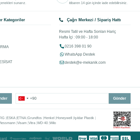
enekleri sunarız.
itibaren 14 gün içinde iade edebilirsiniz.
r Kategoriler
Çağrı Merkezi / Sipariş Hattı
Resmi Tatil ve Hafta Sonları Hariç
Hafta İçi : 09:00 - 18:00
0216 398 01 90
IRMA
WhatsApp Destek
ESİSAT
destek@e-mekanik.com
nder
Gönder
RG
ESKA
ETNA
Grundfos
Henkel
Honeywell
Işıldar Plastik
Viessmann
Visam
Vitra
WD-40
Wilo