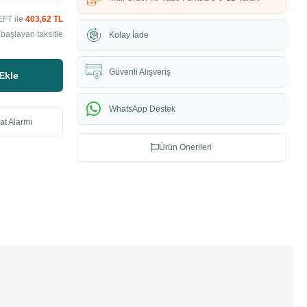
EFT ile
403,62 TL
başlayan taksitle
Kolay İade
Güvenli Alışveriş
Ekle
WhatsApp Destek
at Alarmı
Ürün Önerileri