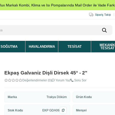
ylux Markalı Kombi, Klima ve Isı Pompalarında Mail Order ile Vade Farks
Sipariş Takip
MEKANI
SOĞUTMA
HAVALANDIRMA
TESISAT
TESISAT
Ekpaş Galvaniz Dişli Dirsek 45° - 2"
Değerlendirmeler (0)
Yorum Yaz
Soru Sor
Marka
Trakya Döküm
Ürün Kodu
Stok Kodu
EKP GDA06
Menşei