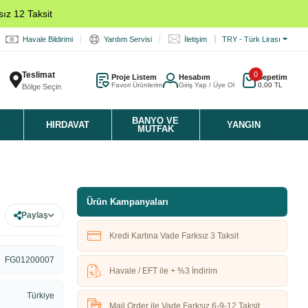
ız 12 Taksit
Havale Bildirimi
Yardım Servisi
İletişim
TRY - Türk Lirası
Teslimat
0
Proje Listem
Hesabım
Sepetim
Favori Ürünlerim
Giriş Yap / Üye Ol
0,00 TL
Bölge Seçin
K
BANYO VE
HIRDAVAT
YANGIN
MUTFAK
Ürün Kampanyaları
Paylaş
Kredi Kartına Vade Farksız 3 Taksit
FG01200007
Havale / EFT ile + %3 İndirim
Türkiye
Mail Order ile Vade Farksız 6-9-12 Taksit