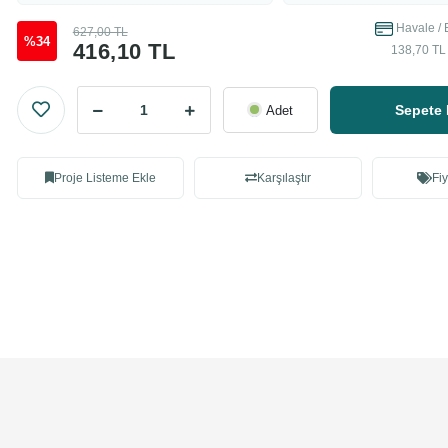
Havale / 
627,00 TL
%34
416,10 TL
138,70 TL 
Sepete 
Adet
Proje Listeme Ekle
Karşılaştır
Fiy