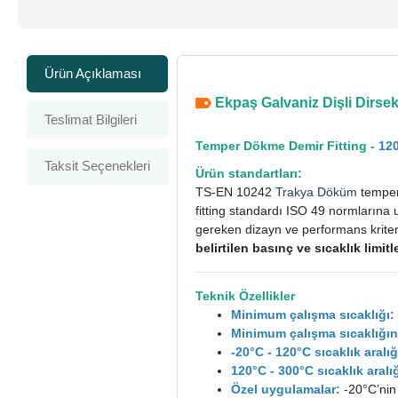
Ürün Açıklaması
Ekpaş Galvaniz Dişli Dirsek 
Teslimat Bilgileri
Temper Dökme Demir Fitting -
120
Taksit Seçenekleri
Ürün standartları:
TS-EN 10242
Trakya Döküm
temper 
fitting standardı ISO 49 normlarına 
gereken dizayn ve performans kriterle
belirtilen basınç ve sıcaklık limi
Teknik Özellikler
Minimum çalışma sıcaklığı:
Minimum çalışma sıcaklığın
-20°C - 120°C sıcaklık aral
120°C - 300°C sıcaklık ara
Özel uygulamalar:
-20°C’nin