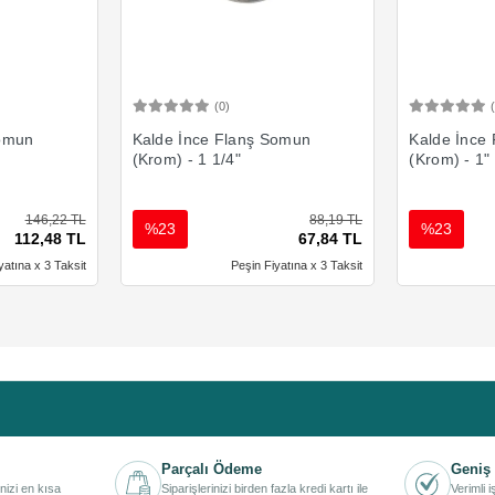
(0)
Ekle
Sepete Ekle
Somun
Kalde İnce Flanş Somun
Kalde İnce
(Krom) - 1 1/4"
(Krom) - 1"
146,22 TL
88,19 TL
%23
%23
112,48 TL
67,84 TL
yatına x 3 Taksit
Peşin Fiyatına x 3 Taksit
Parçalı Ödeme
Geniş 
inizi en kısa
Siparişlerinizi birden fazla kredi kartı ile
Verimli 