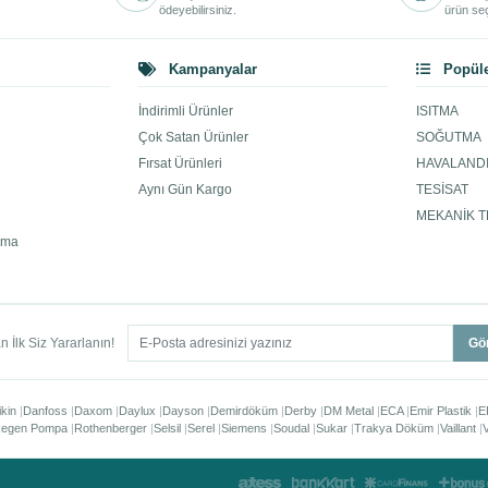
ödeyebilirsiniz.
ürün seç
Kampanyalar
Popüle
İndirimli Ürünler
ISITMA
Çok Satan Ürünler
SOĞUTMA
Fırsat Ürünleri
HAVALAND
Aynı Gün Kargo
TESİSAT
MEKANİK T
ama
 İlk Siz Yararlanın!
Gö
ikin
Danfoss
Daxom
Daylux
Dayson
Demirdöküm
Derby
DM Metal
ECA
Emir Plastik
E
egen Pompa
Rothenberger
Selsil
Serel
Siemens
Soudal
Sukar
Trakya Döküm
Vaillant