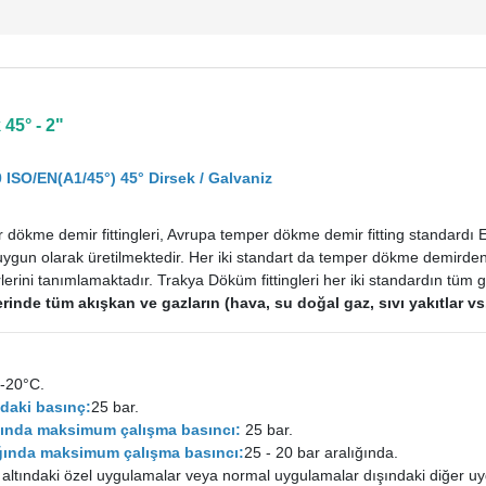
45° - 2"
 ISO/EN(A1/45°) 45° Dirsek / Galvaniz
dökme demir fittingleri, Avrupa temper dökme demir fitting standardı
uygun olarak üretilmektedir. Her iki standart da temper dökme demirden im
rini tanımlamaktadır. Trakya Döküm fittingleri her iki standardın tüm ge
tlerinde tüm akışkan ve gazların (hava, su doğal gaz, sıvı yakıtlar 
-20°C.
daki basınç:
25 bar.
ığında maksimum çalışma basıncı:
25 bar.
lığında maksimum çalışma basıncı:
25 - 20 bar aralığında.
 altındaki özel uygulamalar veya normal uygulamalar dışındaki diğer uy