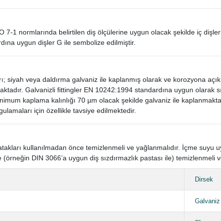
SO 7-1 normlarında belirtilen diş ölçülerine uygun olacak şekilde iç dişler
dına uygun dişler G ile sembolize edilmiştir.
rı
; siyah veya daldırma galvaniz ile kaplanmış olarak ve korozyona açı
aktadır. Galvanizli fittingler EN 10242:1994 standardına uygun olarak
mum kaplama kalınlığı 70 µm olacak şekilde galvaniz ile kaplanmaktad
gulamaları için özellikle tavsiye edilmektedir.
n yatakları kullanılmadan önce temizlenmeli ve yağlanmalıdır. İçme suyu
 (örneğin DIN 3066’a uygun diş sızdırmazlık pastası ile) temizlenmeli v
Dirsek
Galvaniz