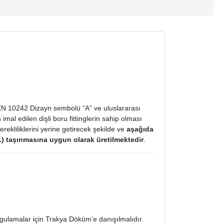
 EN 10242 Dizayn sembolü “A” ve uluslararası
al edilen dişli boru fittinglerin sahip olması
rekliliklerini yerine getirecek şekilde ve
aşağıda
vs.) taşınmasına uygun olarak üretilmektedir
.
gulamalar için Trakya Döküm’e danışılmalıdır.