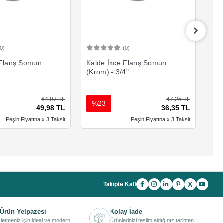
(0)
(0)
Sepete Ekle
Sepete Ekle
 Flanş Somun
Kalde İnce Flanş Somun
Kal
(Krom) - 3/4"
(Kr
64,97 TL
47,25 TL
%23
%
49,98 TL
36,35 TL
Peşin Fiyatına x 3 Taksit
Peşin Fiyatına x 3 Taksit
X
Takipte Kal!
Ürün Yelpazesi
Kolay İade
işletmeniz için ideal ve modern
Ürünlerinizi teslim aldığınız tarihten