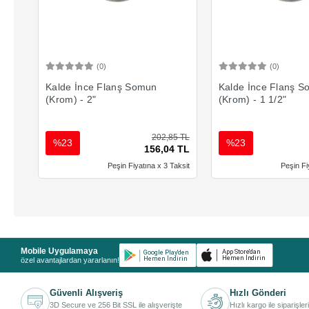
(0)
(0)
Sepete Ekle
Sepete 
Kalde İnce Flanş Somun
Kalde İnce Flanş 
(Krom) - 2"
(Krom) - 1 1/2"
202,85 TL
%23
%23
156,04 TL
Peşin Fiyatına x 3 Taksit
Peşin Fi
Mobile Uygulamaya
özel avantajlardan yararlanın!
Güvenli Alışveriş
Hızlı Gönderi
3D Secure ve 256 Bit SSL ile alışverişte
Hızlı kargo ile siparişler