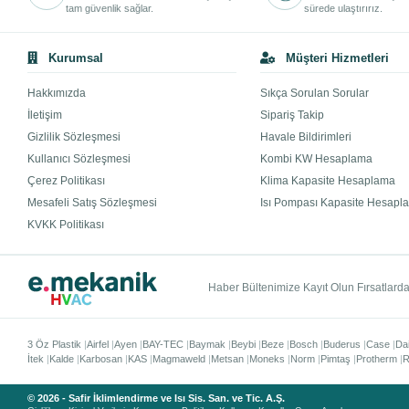
tam güvenlik sağlar.
sürede ulaştırırız.
Kurumsal
Müşteri Hizmetleri
Hakkımızda
Sıkça Sorulan Sorular
İletişim
Sipariş Takip
Gizlilik Sözleşmesi
Havale Bildirimleri
Kullanıcı Sözleşmesi
Kombi KW Hesaplama
Çerez Politikası
Klima Kapasite Hesaplama
Mesafeli Satış Sözleşmesi
Isı Pompası Kapasite Hesapl
KVKK Politikası
Haber Bültenimize Kayıt Olun Fırsatlardan
3 Öz Plastik
Airfel
Ayen
BAY-TEC
Baymak
Beybi
Beze
Bosch
Buderus
Case
Da
İtek
Kalde
Karbosan
KAS
Magmaweld
Metsan
Moneks
Norm
Pimtaş
Protherm
R
© 2026 - Safir İklimlendirme ve Isı Sis. San. ve Tic. A.Ş.