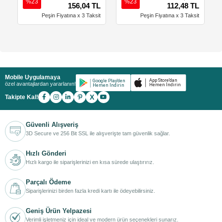
%23
%23
156,04 TL
112,48 TL
Peşin Fiyatına x 3 Taksit
Peşin Fiyatına x 3 Taksit
Mobile Uygulamaya
özel avantajlardan yararlanın!
X
Takipte Kal!
Güvenli Alışveriş
3D Secure ve 256 Bit SSL ile alışverişte tam güvenlik sağlar.
Hızlı Gönderi
Hızlı kargo ile siparişlerinizi en kısa sürede ulaştırırız.
Parçalı Ödeme
Siparişlerinizi birden fazla kredi kartı ile ödeyebilirsiniz.
Geniş Ürün Yelpazesi
Verimli işletmeniz için ideal ve modern ürün seçenekleri sunarız.