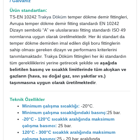
/ Galvaniz
Ürün standartları:
TS-EN 10242
Trakya Döküm
temper dökme demir fittingleri,
Avrupa temper dökme demir fitting standardı EN 10242
Dizayn sembolü “A” ve uluslararası fitting standardı ISO 49
normlarına uygun olarak üretilmektedir. Her iki standart da
temper dökme demirden imal edilen dişli boru fittinglerin
sahip olması gereken dizayn ve performans kriterlerini
tanımlamaktadır. Trakya Döküm fittingleri her iki standardın
tüm gerekliliklerini yerine getirecek şekilde ve
aşağıda
belirtilen basınç ve sıcaklık limitlerinde tüm akışkan ve
gazların (hava, su doğal gaz, sıvı yakıtlar vs.)
taşınmasına uygun olarak üretilmektedir
.
Teknik Özellikler
Minimum çalışma sıcaklığı:
-20°C.
Minimum çalışma sıcaklığındaki basınç:
25 bar.
-20°C - 120°C sıcaklık aralığında maksimum
çalışma basıncı:
25 bar.
120°C - 300°C sıcaklık aralığında maksimum
çalışma basıncı:
25 - 20 bar aralığında.