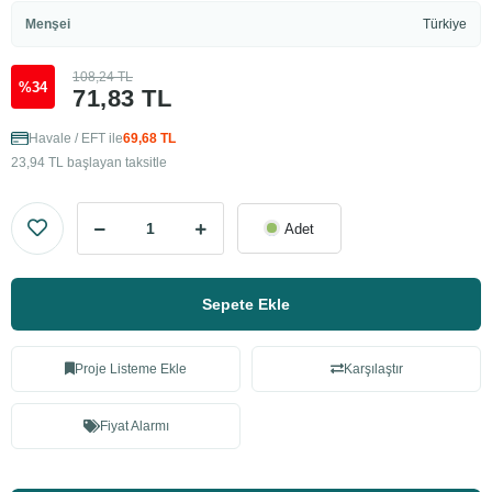
Menşei
Türkiye
108,24 TL
%34
71,83 TL
Havale / EFT ile
69,68 TL
23,94 TL başlayan taksitle
Adet
Sepete Ekle
Proje Listeme Ekle
Karşılaştır
Fiyat Alarmı