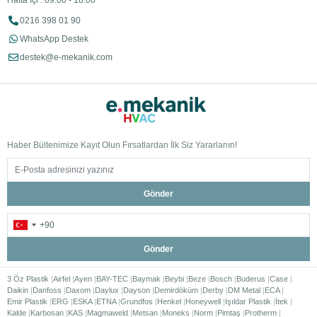
Hafta İçi : 09:00 - 18:00
0216 398 01 90
WhatsApp Destek
destek@e-mekanik.com
Haber Bültenimize Kayıt Olun Fırsatlardan İlk Siz Yararlanın!
Gönder
Gönder
3 Öz Plastik
Airfel
Ayen
BAY-TEC
Baymak
Beybi
Beze
Bosch
Buderus
Case
Daikin
Danfoss
Daxom
Daylux
Dayson
Demirdöküm
Derby
DM Metal
ECA
Emir Plastik
ERG
ESKA
ETNA
Grundfos
Henkel
Honeywell
Işıldar Plastik
İtek
Kalde
Karbosan
KAS
Magmaweld
Metsan
Moneks
Norm
Pimtaş
Protherm