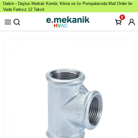
Daikin - Daylux Markalı Kombi, Klima ve Isı Pompalarında Mail Order ile
Vade Farksız 12 Taksit
0