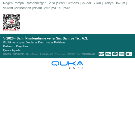
Regen Pompa
Rothenberger
Selsil
Serel
Siemens
Soudal
Sukar
Trakya Döküm
Vaillant
Viessmann
Visam
Vitra
WD-40
Wilo
© 2026 - Safir İklimlendirme ve Isı Sis. San. ve Tic. A.Ş.
Gizlilik ve Kişisel Verilerin Korunması Politikası
Kullanım Koşulları
Çerez Ayarları