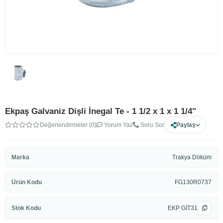
Ekpaş Galvaniz Dişli İnegal Te - 1 1/2 x 1 x 1 1/4"
Değerlendirmeler (0)
Yorum Yaz
Soru Sor
Paylaş
Marka
Trakya Döküm
Ürün Kodu
FG130R0737
Stok Kodu
EKP GİT31