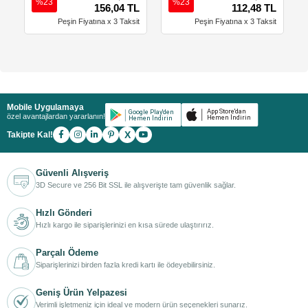
%23
%23
156,04 TL
112,48 TL
Peşin Fiyatına x 3 Taksit
Peşin Fiyatına x 3 Taksit
Mobile Uygulamaya
özel avantajlardan yararlanın!
X
Takipte Kal!
Güvenli Alışveriş
3D Secure ve 256 Bit SSL ile alışverişte tam güvenlik sağlar.
Hızlı Gönderi
Hızlı kargo ile siparişlerinizi en kısa sürede ulaştırırız.
Parçalı Ödeme
Siparişlerinizi birden fazla kredi kartı ile ödeyebilirsiniz.
Geniş Ürün Yelpazesi
Verimli işletmeniz için ideal ve modern ürün seçenekleri sunarız.