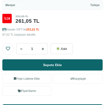
Menşei
Türkiye
393,36 TL
%34
261,05 TL
Havale / EFT ile
253,22 TL
87,02 TL başlayan taksitle
Adet
Sepete Ekle
Proje Listeme Ekle
Karşılaştır
Fiyat Alarmı