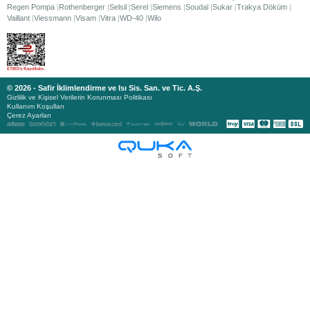
Regen Pompa
Rothenberger
Selsil
Serel
Siemens
Soudal
Sukar
Trakya Döküm
Vaillant
Viessmann
Visam
Vitra
WD-40
Wilo
© 2026 - Safir İklimlendirme ve Isı Sis. San. ve Tic. A.Ş.
Gizlilik ve Kişisel Verilerin Korunması Politikası
Kullanım Koşulları
Çerez Ayarları