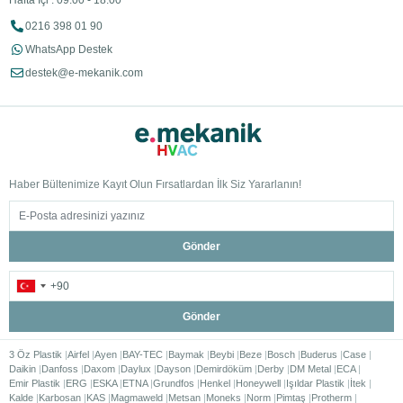
Hafta İçi : 09:00 - 18:00
0216 398 01 90
WhatsApp Destek
destek@e-mekanik.com
Haber Bültenimize Kayıt Olun Fırsatlardan İlk Siz Yararlanın!
Gönder
Gönder
3 Öz Plastik
Airfel
Ayen
BAY-TEC
Baymak
Beybi
Beze
Bosch
Buderus
Case
Daikin
Danfoss
Daxom
Daylux
Dayson
Demirdöküm
Derby
DM Metal
ECA
Emir Plastik
ERG
ESKA
ETNA
Grundfos
Henkel
Honeywell
Işıldar Plastik
İtek
Kalde
Karbosan
KAS
Magmaweld
Metsan
Moneks
Norm
Pimtaş
Protherm