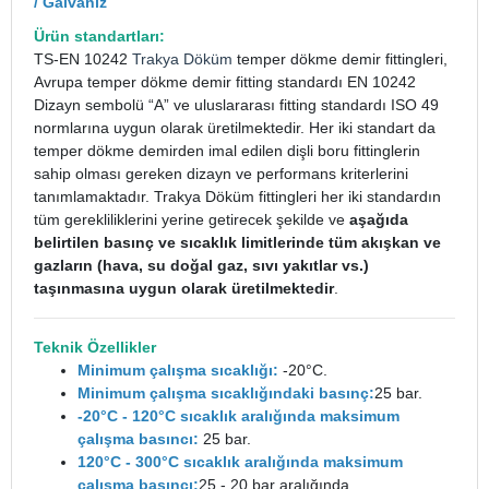
/ Galvaniz
Ürün standartları:
TS-EN 10242
Trakya Döküm
temper dökme demir fittingleri,
Avrupa temper dökme demir fitting standardı EN 10242
Dizayn sembolü “A” ve uluslararası fitting standardı ISO 49
normlarına uygun olarak üretilmektedir. Her iki standart da
temper dökme demirden imal edilen dişli boru fittinglerin
sahip olması gereken dizayn ve performans kriterlerini
tanımlamaktadır. Trakya Döküm fittingleri her iki standardın
tüm gerekliliklerini yerine getirecek şekilde ve
aşağıda
belirtilen basınç ve sıcaklık limitlerinde tüm akışkan ve
gazların (hava, su doğal gaz, sıvı yakıtlar vs.)
taşınmasına uygun olarak üretilmektedir
.
Teknik Özellikler
Minimum çalışma sıcaklığı:
-20°C.
Minimum çalışma sıcaklığındaki basınç:
25 bar.
-20°C - 120°C sıcaklık aralığında maksimum
çalışma basıncı:
25 bar.
120°C - 300°C sıcaklık aralığında maksimum
çalışma basıncı:
25 - 20 bar aralığında.