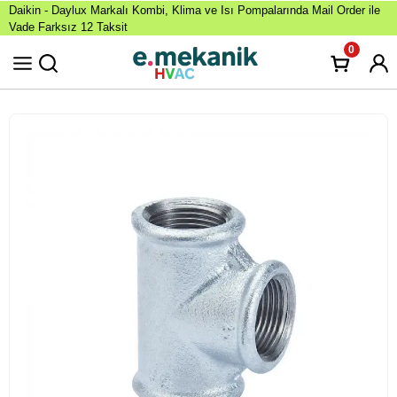
Daikin - Daylux Markalı Kombi, Klima ve Isı Pompalarında Mail Order ile
Vade Farksız 12 Taksit
0