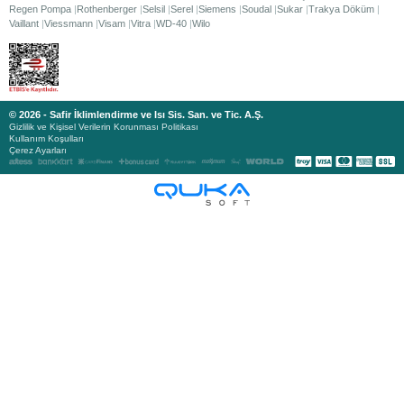
Regen Pompa
Rothenberger
Selsil
Serel
Siemens
Soudal
Sukar
Trakya Döküm
Vaillant
Viessmann
Visam
Vitra
WD-40
Wilo
© 2026 - Safir İklimlendirme ve Isı Sis. San. ve Tic. A.Ş.
Gizlilik ve Kişisel Verilerin Korunması Politikası
Kullanım Koşulları
Çerez Ayarları