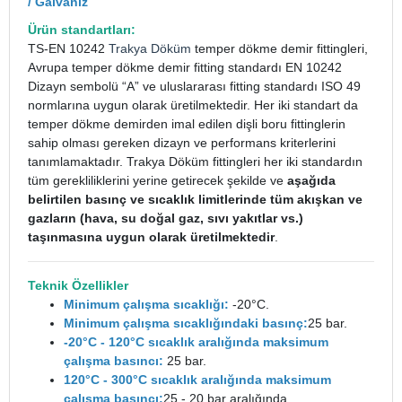
/ Galvaniz
Ürün standartları:
TS-EN 10242
Trakya Döküm
temper dökme demir fittingleri,
Avrupa temper dökme demir fitting standardı EN 10242
Dizayn sembolü “A” ve uluslararası fitting standardı ISO 49
normlarına uygun olarak üretilmektedir. Her iki standart da
temper dökme demirden imal edilen dişli boru fittinglerin
sahip olması gereken dizayn ve performans kriterlerini
tanımlamaktadır. Trakya Döküm fittingleri her iki standardın
tüm gerekliliklerini yerine getirecek şekilde ve
aşağıda
belirtilen basınç ve sıcaklık limitlerinde tüm akışkan ve
gazların (hava, su doğal gaz, sıvı yakıtlar vs.)
taşınmasına uygun olarak üretilmektedir
.
Teknik Özellikler
Minimum çalışma sıcaklığı:
-20°C.
Minimum çalışma sıcaklığındaki basınç:
25 bar.
-20°C - 120°C sıcaklık aralığında maksimum
çalışma basıncı:
25 bar.
120°C - 300°C sıcaklık aralığında maksimum
çalışma basıncı:
25 - 20 bar aralığında.