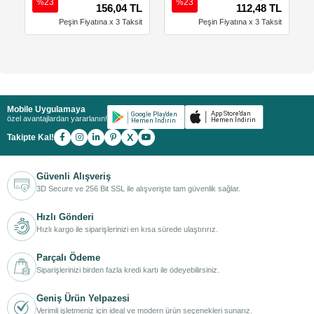
%23
%23
156,04 TL
112,48 TL
Peşin Fiyatına x 3 Taksit
Peşin Fiyatına x 3 Taksit
Mobile Uygulamaya
özel avantajlardan yararlanın!
X
Takipte Kal!
Güvenli Alışveriş
3D Secure ve 256 Bit SSL ile alışverişte tam güvenlik sağlar.
Hızlı Gönderi
Hızlı kargo ile siparişlerinizi en kısa sürede ulaştırırız.
Parçalı Ödeme
Siparişlerinizi birden fazla kredi kartı ile ödeyebilirsiniz.
Geniş Ürün Yelpazesi
Verimli işletmeniz için ideal ve modern ürün seçenekleri sunarız.