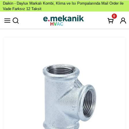
Daikin - Daylux Markalı Kombi, Klima ve Isı Pompalarında Mail Order ile
Vade Farksız 12 Taksit
0