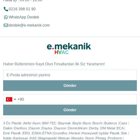
Hafta İçi : 09:00 - 18:00
0216 398 01 90
WhatsApp Destek
destek@e-mekanik.com
Haber Bültenimize Kayıt Olun Fırsatlardan İlk Siz Yararlanın!
Gönder
Gönder
3 Öz Plastik
Airfel
Ayen
BAY-TEC
Baymak
Beybi
Beze
Bosch
Buderus
Case
Daikin
Danfoss
Daxom
Daylux
Dayson
Demirdöküm
Derby
DM Metal
ECA
Emir Plastik
ERG
ESKA
ETNA
Grundfos
Henkel
Honeywell
Işıldar Plastik
İtek
Kalde
Karbosan
KAS
Magmaweld
Metsan
Moneks
Norm
Pimtaş
Protherm