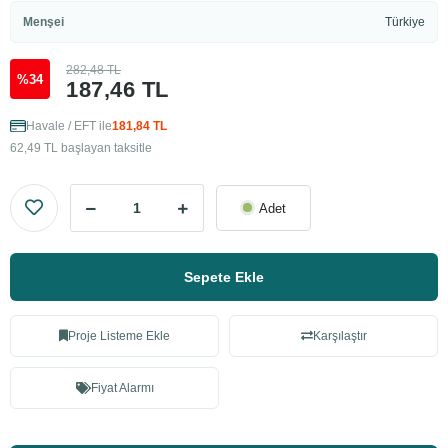
Menşei
Türkiye
282,48 TL
%34
187,46 TL
Havale / EFT ile
181,84 TL
62,49 TL başlayan taksitle
Adet
Sepete Ekle
Proje Listeme Ekle
Karşılaştır
Fiyat Alarmı