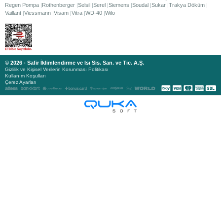
Regen Pompa
Rothenberger
Selsil
Serel
Siemens
Soudal
Sukar
Trakya Döküm
Vaillant
Viessmann
Visam
Vitra
WD-40
Wilo
© 2026 - Safir İklimlendirme ve Isı Sis. San. ve Tic. A.Ş.
Gizlilik ve Kişisel Verilerin Korunması Politikası
Kullanım Koşulları
Çerez Ayarları