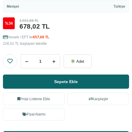
Menşei
Türkiye
1.021,68 TL
%34
678,02 TL
Havale / EFT ile
657,68 TL
226,01 TL başlayan taksitle
Adet
Sepete Ekle
Proje Listeme Ekle
Karşılaştır
Fiyat Alarmı