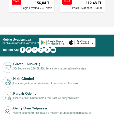
%23
%23
156,04 TL
112,48 TL
Peşin Fiyatına x 3 Taksit
Peşin Fiyatına x 3 Taksit
Mobile Uygulamaya
özel avantajlardan yararlanın!
X
Takipte Kal!
Güvenli Alışveriş
3D Secure ve 256 Bit SSL ile alışverişte tam güvenlik sağlar.
Hızlı Gönderi
Hızlı kargo ile siparişlerinizi en kısa sürede ulaştırırız.
Parçalı Ödeme
Siparişlerinizi birden fazla kredi kartı ile ödeyebilirsiniz.
Geniş Ürün Yelpazesi
Verimli işletmeniz için ideal ve modern ürün seçenekleri sunarız.