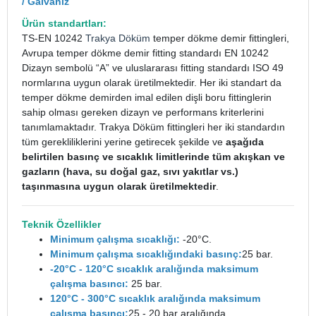
/ Galvaniz
Ürün standartları:
TS-EN 10242
Trakya Döküm
temper dökme demir fittingleri,
Avrupa temper dökme demir fitting standardı EN 10242
Dizayn sembolü “A” ve uluslararası fitting standardı ISO 49
normlarına uygun olarak üretilmektedir. Her iki standart da
temper dökme demirden imal edilen dişli boru fittinglerin
sahip olması gereken dizayn ve performans kriterlerini
tanımlamaktadır. Trakya Döküm fittingleri her iki standardın
tüm gerekliliklerini yerine getirecek şekilde ve
aşağıda
belirtilen basınç ve sıcaklık limitlerinde tüm akışkan ve
gazların (hava, su doğal gaz, sıvı yakıtlar vs.)
taşınmasına uygun olarak üretilmektedir
.
Teknik Özellikler
Minimum çalışma sıcaklığı:
-20°C.
Minimum çalışma sıcaklığındaki basınç:
25 bar.
-20°C - 120°C sıcaklık aralığında maksimum
çalışma basıncı:
25 bar.
120°C - 300°C sıcaklık aralığında maksimum
çalışma basıncı:
25 - 20 bar aralığında.