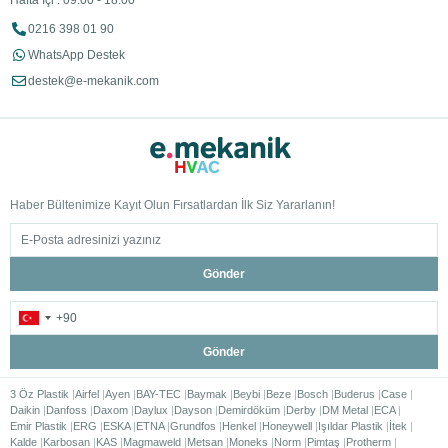
Hafta İçi : 09:00 - 18:00
0216 398 01 90
WhatsApp Destek
destek@e-mekanik.com
Haber Bültenimize Kayıt Olun Fırsatlardan İlk Siz Yararlanın!
Gönder
Gönder
3 Öz Plastik
Airfel
Ayen
BAY-TEC
Baymak
Beybi
Beze
Bosch
Buderus
Case
Daikin
Danfoss
Daxom
Daylux
Dayson
Demirdöküm
Derby
DM Metal
ECA
Emir Plastik
ERG
ESKA
ETNA
Grundfos
Henkel
Honeywell
Işıldar Plastik
İtek
Kalde
Karbosan
KAS
Magmaweld
Metsan
Moneks
Norm
Pimtaş
Protherm