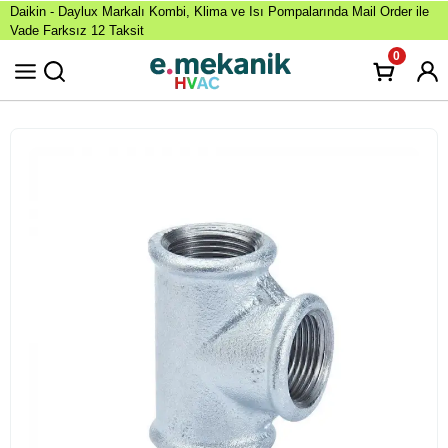
Daikin - Daylux Markalı Kombi, Klima ve Isı Pompalarında Mail Order ile
Vade Farksız 12 Taksit
0