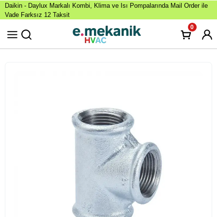
Daikin - Daylux Markalı Kombi, Klima ve Isı Pompalarında Mail Order ile
Vade Farksız 12 Taksit
0