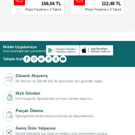
%23
%23
156,04 TL
112,48 TL
Peşin Fiyatına x 3 Taksit
Peşin Fiyatına x 3 Taksit
Mobile Uygulamaya
özel avantajlardan yararlanın!
X
Takipte Kal!
Güvenli Alışveriş
3D Secure ve 256 Bit SSL ile alışverişte tam güvenlik sağlar.
Hızlı Gönderi
Hızlı kargo ile siparişlerinizi en kısa sürede ulaştırırız.
Parçalı Ödeme
Siparişlerinizi birden fazla kredi kartı ile ödeyebilirsiniz.
Geniş Ürün Yelpazesi
Verimli işletmeniz için ideal ve modern ürün seçenekleri sunarız.