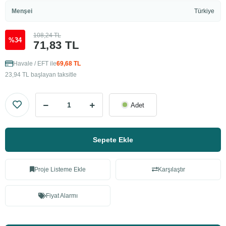
Menşei
Türkiye
108,24 TL
%34
71,83 TL
Havale / EFT ile
69,68 TL
23,94 TL başlayan taksitle
Adet
Sepete Ekle
Proje Listeme Ekle
Karşılaştır
Fiyat Alarmı