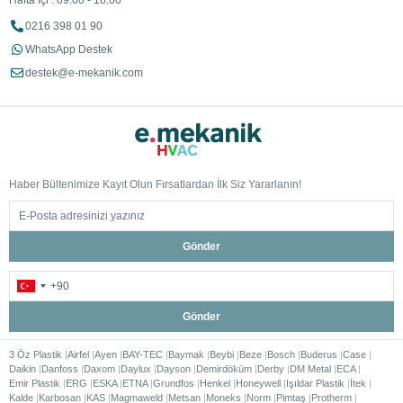
Hafta İçi : 09:00 - 18:00
0216 398 01 90
WhatsApp Destek
destek@e-mekanik.com
Haber Bültenimize Kayıt Olun Fırsatlardan İlk Siz Yararlanın!
Gönder
Gönder
3 Öz Plastik
Airfel
Ayen
BAY-TEC
Baymak
Beybi
Beze
Bosch
Buderus
Case
Daikin
Danfoss
Daxom
Daylux
Dayson
Demirdöküm
Derby
DM Metal
ECA
Emir Plastik
ERG
ESKA
ETNA
Grundfos
Henkel
Honeywell
Işıldar Plastik
İtek
Kalde
Karbosan
KAS
Magmaweld
Metsan
Moneks
Norm
Pimtaş
Protherm