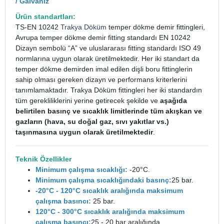
/ Galvaniz
Ürün standartları:
TS-EN 10242
Trakya Döküm
temper dökme demir fittingleri,
Avrupa temper dökme demir fitting standardı EN 10242
Dizayn sembolü “A” ve uluslararası fitting standardı ISO 49
normlarına uygun olarak üretilmektedir. Her iki standart da
temper dökme demirden imal edilen dişli boru fittinglerin
sahip olması gereken dizayn ve performans kriterlerini
tanımlamaktadır. Trakya Döküm fittingleri her iki standardın
tüm gerekliliklerini yerine getirecek şekilde ve
aşağıda
belirtilen basınç ve sıcaklık limitlerinde tüm akışkan ve
gazların (hava, su doğal gaz, sıvı yakıtlar vs.)
taşınmasına uygun olarak üretilmektedir
.
Teknik Özellikler
Minimum çalışma sıcaklığı:
-20°C.
Minimum çalışma sıcaklığındaki basınç:
25 bar.
-20°C - 120°C sıcaklık aralığında maksimum
çalışma basıncı:
25 bar.
120°C - 300°C sıcaklık aralığında maksimum
çalışma basıncı:
25 - 20 bar aralığında.