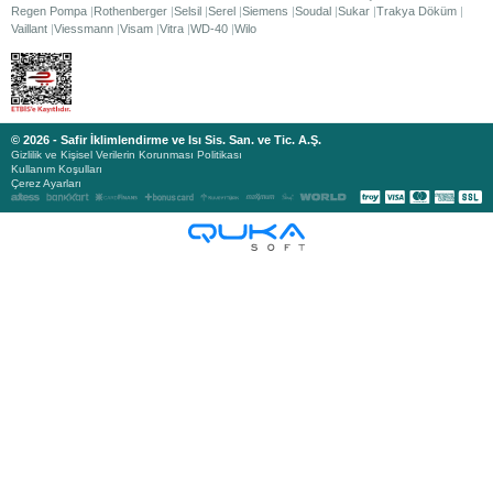
Regen Pompa
Rothenberger
Selsil
Serel
Siemens
Soudal
Sukar
Trakya Döküm
Vaillant
Viessmann
Visam
Vitra
WD-40
Wilo
© 2026 - Safir İklimlendirme ve Isı Sis. San. ve Tic. A.Ş.
Gizlilik ve Kişisel Verilerin Korunması Politikası
Kullanım Koşulları
Çerez Ayarları