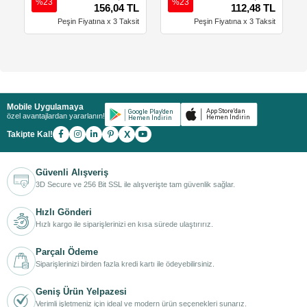
%23
%23
156,04 TL
112,48 TL
Peşin Fiyatına x 3 Taksit
Peşin Fiyatına x 3 Taksit
Mobile Uygulamaya
özel avantajlardan yararlanın!
X
Takipte Kal!
Güvenli Alışveriş
3D Secure ve 256 Bit SSL ile alışverişte tam güvenlik sağlar.
Hızlı Gönderi
Hızlı kargo ile siparişlerinizi en kısa sürede ulaştırırız.
Parçalı Ödeme
Siparişlerinizi birden fazla kredi kartı ile ödeyebilirsiniz.
Geniş Ürün Yelpazesi
Verimli işletmeniz için ideal ve modern ürün seçenekleri sunarız.