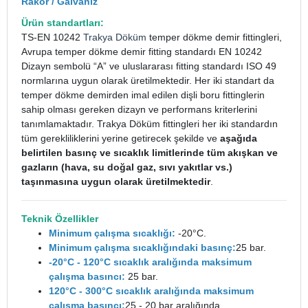
Rakor / Galvaniz
Ürün standartları:
TS-EN 10242
Trakya Döküm
temper dökme demir fittingleri,
Avrupa temper dökme demir fitting standardı EN 10242
Dizayn sembolü “A” ve uluslararası fitting standardı ISO 49
normlarına uygun olarak üretilmektedir. Her iki standart da
temper dökme demirden imal edilen dişli boru fittinglerin
sahip olması gereken dizayn ve performans kriterlerini
tanımlamaktadır. Trakya Döküm fittingleri her iki standardın
tüm gerekliliklerini yerine getirecek şekilde ve
aşağıda
belirtilen basınç ve sıcaklık limitlerinde tüm akışkan ve
gazların (hava, su doğal gaz, sıvı yakıtlar vs.)
taşınmasına uygun olarak üretilmektedir
.
Teknik Özellikler
Minimum çalışma sıcaklığı:
-20°C.
Minimum çalışma sıcaklığındaki basınç:
25 bar.
-20°C - 120°C sıcaklık aralığında maksimum
çalışma basıncı:
25 bar.
120°C - 300°C sıcaklık aralığında maksimum
çalışma basıncı:
25 - 20 bar aralığında.