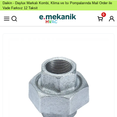
Daikin - Daylux Markalı Kombi, Klima ve Isı Pompalarında Mail Order ile
Vade Farksız 12 Taksit
0