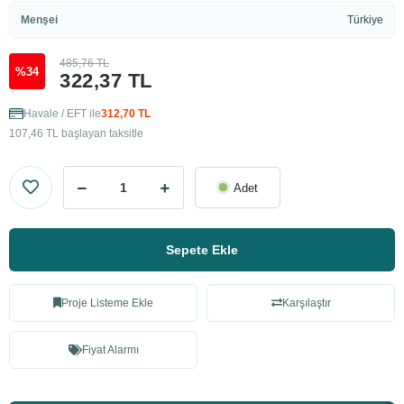
Menşei
Türkiye
485,76 TL
%34
322,37 TL
Havale / EFT ile
312,70 TL
107,46 TL başlayan taksitle
Adet
Sepete Ekle
Proje Listeme Ekle
Karşılaştır
Fiyat Alarmı