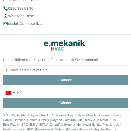
Hafta İçi : 09:00 - 18:00
0216 398 01 90
WhatsApp Destek
destek@e-mekanik.com
Haber Bültenimize Kayıt Olun Fırsatlardan İlk Siz Yararlanın!
Gönder
Gönder
3 Öz Plastik
Airfel
Ayen
BAY-TEC
Baymak
Beybi
Beze
Bosch
Buderus
Case
Daikin
Danfoss
Daxom
Daylux
Dayson
Demirdöküm
Derby
DM Metal
ECA
Emir Plastik
ERG
ESKA
ETNA
Grundfos
Henkel
Honeywell
Işıldar Plastik
İtek
Kalde
Karbosan
KAS
Magmaweld
Metsan
Moneks
Norm
Pimtaş
Protherm