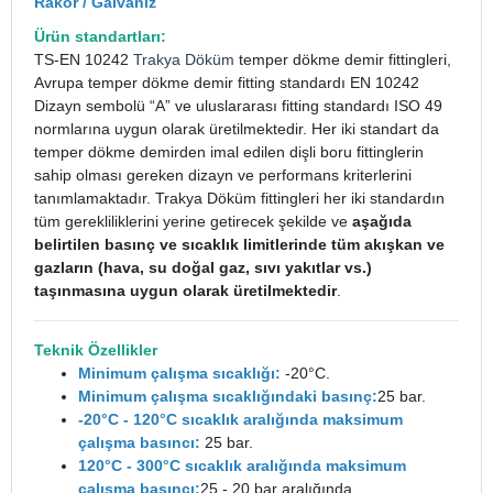
Rakor / Galvaniz
Ürün standartları:
TS-EN 10242
Trakya Döküm
temper dökme demir fittingleri,
Avrupa temper dökme demir fitting standardı EN 10242
Dizayn sembolü “A” ve uluslararası fitting standardı ISO 49
normlarına uygun olarak üretilmektedir. Her iki standart da
temper dökme demirden imal edilen dişli boru fittinglerin
sahip olması gereken dizayn ve performans kriterlerini
tanımlamaktadır. Trakya Döküm fittingleri her iki standardın
tüm gerekliliklerini yerine getirecek şekilde ve
aşağıda
belirtilen basınç ve sıcaklık limitlerinde tüm akışkan ve
gazların (hava, su doğal gaz, sıvı yakıtlar vs.)
taşınmasına uygun olarak üretilmektedir
.
Teknik Özellikler
Minimum çalışma sıcaklığı:
-20°C.
Minimum çalışma sıcaklığındaki basınç:
25 bar.
-20°C - 120°C sıcaklık aralığında maksimum
çalışma basıncı:
25 bar.
120°C - 300°C sıcaklık aralığında maksimum
çalışma basıncı:
25 - 20 bar aralığında.