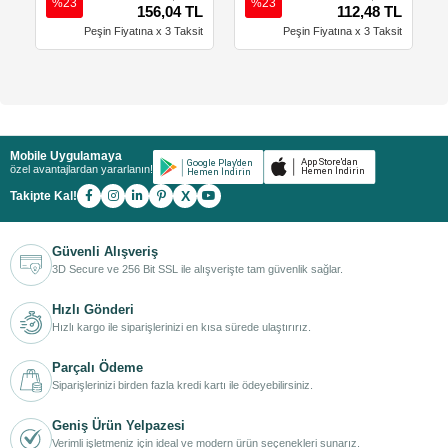
%23
%23
156,04 TL
112,48 TL
Peşin Fiyatına x 3 Taksit
Peşin Fiyatına x 3 Taksit
Mobile Uygulamaya
özel avantajlardan yararlanın!
X
Takipte Kal!
Güvenli Alışveriş
3D Secure ve 256 Bit SSL ile alışverişte tam güvenlik sağlar.
Hızlı Gönderi
Hızlı kargo ile siparişlerinizi en kısa sürede ulaştırırız.
Parçalı Ödeme
Siparişlerinizi birden fazla kredi kartı ile ödeyebilirsiniz.
Geniş Ürün Yelpazesi
Verimli işletmeniz için ideal ve modern ürün seçenekleri sunarız.