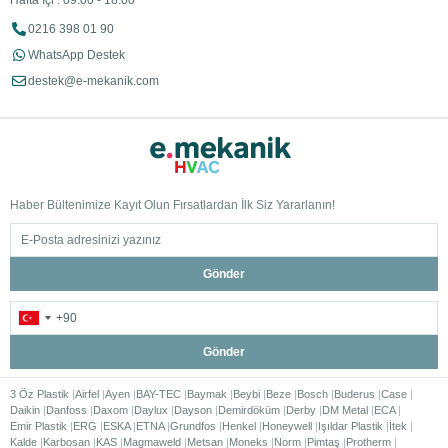
Hafta İçi : 09:00 - 18:00
0216 398 01 90
WhatsApp Destek
destek@e-mekanik.com
Haber Bültenimize Kayıt Olun Fırsatlardan İlk Siz Yararlanın!
Gönder
Gönder
3 Öz Plastik
Airfel
Ayen
BAY-TEC
Baymak
Beybi
Beze
Bosch
Buderus
Case
Daikin
Danfoss
Daxom
Daylux
Dayson
Demirdöküm
Derby
DM Metal
ECA
Emir Plastik
ERG
ESKA
ETNA
Grundfos
Henkel
Honeywell
Işıldar Plastik
İtek
Kalde
Karbosan
KAS
Magmaweld
Metsan
Moneks
Norm
Pimtaş
Protherm