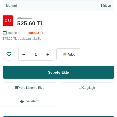
Menşei
Türkiye
792,00 TL
%34
525,60 TL
Havale / EFT ile
509,83 TL
175,20 TL başlayan taksitle
Adet
Sepete Ekle
Proje Listeme Ekle
Karşılaştır
Fiyat Alarmı