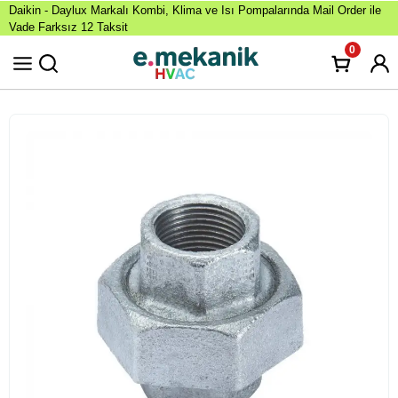
Daikin - Daylux Markalı Kombi, Klima ve Isı Pompalarında Mail Order ile
Vade Farksız 12 Taksit
0