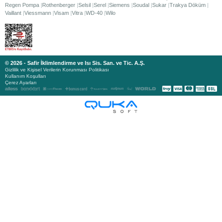
Regen Pompa
Rothenberger
Selsil
Serel
Siemens
Soudal
Sukar
Trakya Döküm
Vaillant
Viessmann
Visam
Vitra
WD-40
Wilo
© 2026 - Safir İklimlendirme ve Isı Sis. San. ve Tic. A.Ş.
Gizlilik ve Kişisel Verilerin Korunması Politikası
Kullanım Koşulları
Çerez Ayarları