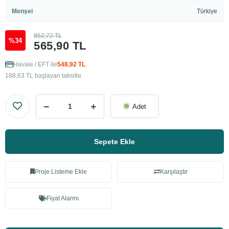
Menşei
Türkiye
852,72 TL
%34
565,90 TL
Havale / EFT ile
548,92 TL
188,63 TL başlayan taksitle
Adet
Sepete Ekle
Proje Listeme Ekle
Karşılaştır
Fiyat Alarmı