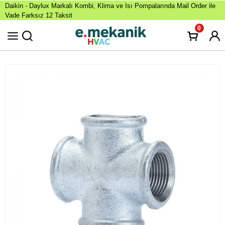
Daikin - Daylux Markalı Kombi, Klima ve Isı Pompalarında Mail Order ile
Vade Farksız 12 Taksit
0