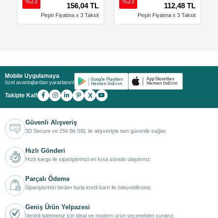
%23
%23
156,04 TL
112,48 TL
Peşin Fiyatına x 3 Taksit
Peşin Fiyatına x 3 Taksit
Mobile Uygulamaya
özel avantajlardan yararlanın!
X
Takipte Kal!
Güvenli Alışveriş
3D Secure ve 256 Bit SSL ile alışverişte tam güvenlik sağlar.
Hızlı Gönderi
Hızlı kargo ile siparişlerinizi en kısa sürede ulaştırırız.
Parçalı Ödeme
Siparişlerinizi birden fazla kredi kartı ile ödeyebilirsiniz.
Geniş Ürün Yelpazesi
Verimli işletmeniz için ideal ve modern ürün seçenekleri sunarız.