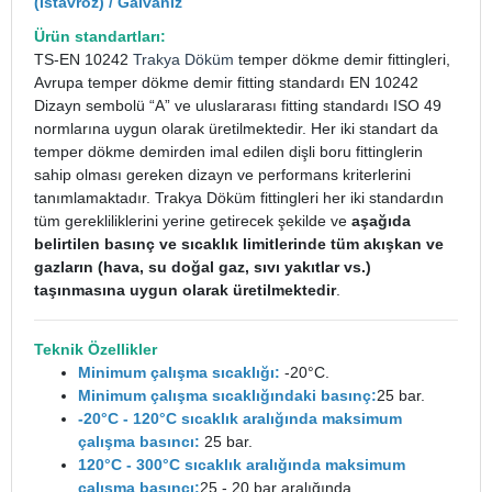
(İstavroz) / Galvaniz
Ürün standartları:
TS-EN 10242
Trakya Döküm
temper dökme demir fittingleri,
Avrupa temper dökme demir fitting standardı EN 10242
Dizayn sembolü “A” ve uluslararası fitting standardı ISO 49
normlarına uygun olarak üretilmektedir. Her iki standart da
temper dökme demirden imal edilen dişli boru fittinglerin
sahip olması gereken dizayn ve performans kriterlerini
tanımlamaktadır. Trakya Döküm fittingleri her iki standardın
tüm gerekliliklerini yerine getirecek şekilde ve
aşağıda
belirtilen basınç ve sıcaklık limitlerinde tüm akışkan ve
gazların (hava, su doğal gaz, sıvı yakıtlar vs.)
taşınmasına uygun olarak üretilmektedir
.
Teknik Özellikler
Minimum çalışma sıcaklığı:
-20°C.
Minimum çalışma sıcaklığındaki basınç:
25 bar.
-20°C - 120°C sıcaklık aralığında maksimum
çalışma basıncı:
25 bar.
120°C - 300°C sıcaklık aralığında maksimum
çalışma basıncı:
25 - 20 bar aralığında.