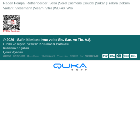
Regen Pompa
Rothenberger
Selsil
Serel
Siemens
Soudal
Sukar
Trakya Döküm
Vaillant
Viessmann
Visam
Vitra
WD-40
Wilo
© 2026 - Safir İklimlendirme ve Isı Sis. San. ve Tic. A.Ş.
Gizlilik ve Kişisel Verilerin Korunması Politikası
Kullanım Koşulları
Çerez Ayarları