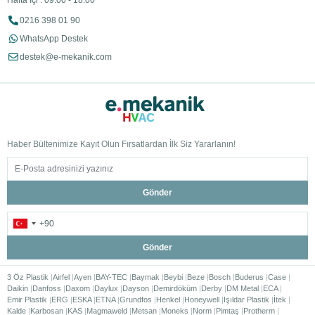
Hafta İçi : 09:00 - 18:00
0216 398 01 90
WhatsApp Destek
destek@e-mekanik.com
Haber Bültenimize Kayıt Olun Fırsatlardan İlk Siz Yararlanın!
Gönder
Gönder
3 Öz Plastik
Airfel
Ayen
BAY-TEC
Baymak
Beybi
Beze
Bosch
Buderus
Case
Daikin
Danfoss
Daxom
Daylux
Dayson
Demirdöküm
Derby
DM Metal
ECA
Emir Plastik
ERG
ESKA
ETNA
Grundfos
Henkel
Honeywell
Işıldar Plastik
İtek
Kalde
Karbosan
KAS
Magmaweld
Metsan
Moneks
Norm
Pimtaş
Protherm