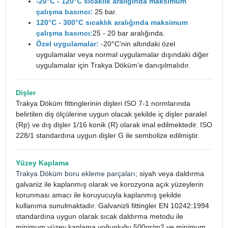
-20°C - 120°C sıcaklık aralığında maksimum
çalışma basıncı:
25 bar.
120°C - 300°C sıcaklık aralığında maksimum
çalışma basıncı:
25 - 20 bar aralığında.
Özel uygulamalar:
-20°C’nin altındaki özel
uygulamalar veya normal uygulamalar dışındaki diğer
uygulamalar için Trakya Döküm’e danışılmalıdır.
Dişler
Trakya Döküm fittinglerinin dişleri ISO 7-1 normlarında
belirtilen diş ölçülerine uygun olacak şekilde iç dişler paralel
(Rp) ve dış dişler 1/16 konik (R) olarak imal edilmektedir. ISO
228/1 standardına uygun dişler G ile sembolize edilmiştir.
Yüzey Kaplama
Trakya Döküm boru ekleme parçaları
; siyah veya daldırma
galvaniz ile kaplanmış olarak ve korozyona açık yüzeylerin
korunması amacı ile koruyucuyla kaplanmış şekilde
kullanıma sunulmaktadır. Galvanizli fittingler EN 10242:1994
standardına uygun olarak sıcak daldırma metodu ile
minimum yüzey kaplama yoğunluğu 500gr/m2 ve minimum