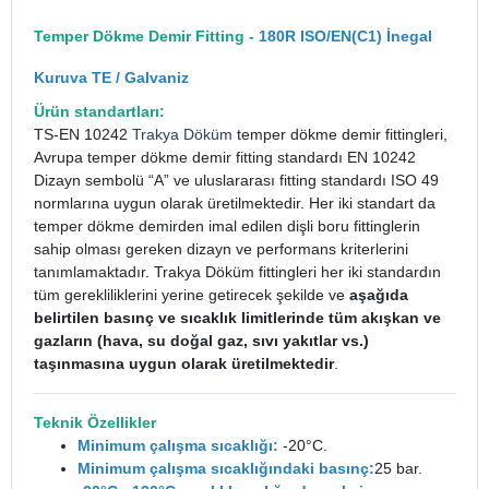
Temper Dökme Demir Fitting -
180R ISO/EN(C1) İnegal
Kuruva TE / Galvaniz
Ürün standartları:
TS-EN 10242
Trakya Döküm
temper dökme demir fittingleri,
Avrupa temper dökme demir fitting standardı EN 10242
Dizayn sembolü “A” ve uluslararası fitting standardı ISO 49
normlarına uygun olarak üretilmektedir. Her iki standart da
temper dökme demirden imal edilen dişli boru fittinglerin
sahip olması gereken dizayn ve performans kriterlerini
tanımlamaktadır. Trakya Döküm fittingleri her iki standardın
tüm gerekliliklerini yerine getirecek şekilde ve
aşağıda
belirtilen basınç ve sıcaklık limitlerinde tüm akışkan ve
gazların (hava, su doğal gaz, sıvı yakıtlar vs.)
taşınmasına uygun olarak üretilmektedir
.
Teknik Özellikler
Minimum çalışma sıcaklığı:
-20°C.
Minimum çalışma sıcaklığındaki basınç:
25 bar.