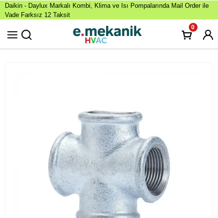
Daikin - Daylux Markalı Kombi, Klima ve Isı Pompalarında Mail Order ile
Vade Farksız 12 Taksit
0