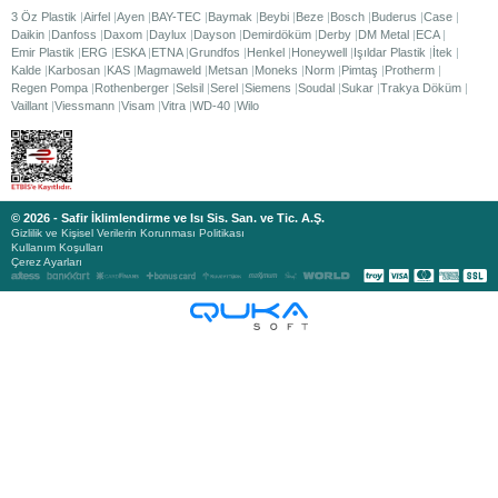
3 Öz Plastik
Airfel
Ayen
BAY-TEC
Baymak
Beybi
Beze
Bosch
Buderus
Case
Daikin
Danfoss
Daxom
Daylux
Dayson
Demirdöküm
Derby
DM Metal
ECA
Emir Plastik
ERG
ESKA
ETNA
Grundfos
Henkel
Honeywell
Işıldar Plastik
İtek
Kalde
Karbosan
KAS
Magmaweld
Metsan
Moneks
Norm
Pimtaş
Protherm
Regen Pompa
Rothenberger
Selsil
Serel
Siemens
Soudal
Sukar
Trakya Döküm
Vaillant
Viessmann
Visam
Vitra
WD-40
Wilo
© 2026 - Safir İklimlendirme ve Isı Sis. San. ve Tic. A.Ş.
Gizlilik ve Kişisel Verilerin Korunması Politikası
Kullanım Koşulları
Çerez Ayarları