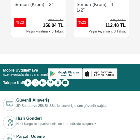
Somun (Krom) - 2"
Somun (Krom) - 1
1/2"
202,85 TL
146,22 TL
%23
%23
156,04 TL
112,48 TL
Peşin Fiyatına x 3 Taksit
Peşin Fiyatına x 3 Taksit
Mobile Uygulamaya
özel avantajlardan yararlanın!
X
Takipte Kal!
Güvenli Alışveriş
3D Secure ve 256 Bit SSL ile alışverişte tam güvenlik sağlar.
Hızlı Gönderi
Hızlı kargo ile siparişlerinizi en kısa sürede ulaştırırız.
Parçalı Ödeme