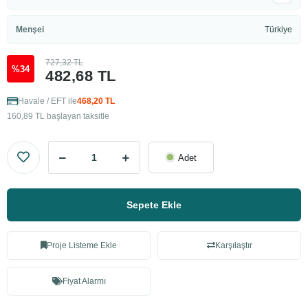
Menşei
Türkiye
727,32 TL
%34
482,68 TL
Havale / EFT ile
468,20 TL
160,89 TL başlayan taksitle
Adet
Sepete Ekle
Proje Listeme Ekle
Karşılaştır
Fiyat Alarmı