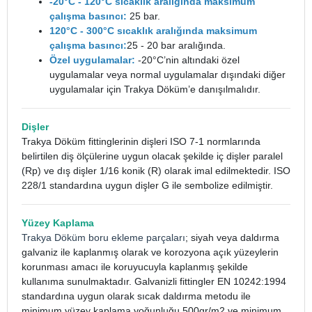
-20°C - 120°C sıcaklık aralığında maksimum
çalışma basıncı:
25 bar.
120°C - 300°C sıcaklık aralığında maksimum
çalışma basıncı:
25 - 20 bar aralığında.
Özel uygulamalar:
-20°C’nin altındaki özel
uygulamalar veya normal uygulamalar dışındaki diğer
uygulamalar için Trakya Döküm’e danışılmalıdır.
Dişler
Trakya Döküm fittinglerinin dişleri ISO 7-1 normlarında
belirtilen diş ölçülerine uygun olacak şekilde iç dişler paralel
(Rp) ve dış dişler 1/16 konik (R) olarak imal edilmektedir. ISO
228/1 standardına uygun dişler G ile sembolize edilmiştir.
Yüzey Kaplama
Trakya Döküm boru ekleme parçaları
; siyah veya daldırma
galvaniz ile kaplanmış olarak ve korozyona açık yüzeylerin
korunması amacı ile koruyucuyla kaplanmış şekilde
kullanıma sunulmaktadır. Galvanizli fittingler EN 10242:1994
standardına uygun olarak sıcak daldırma metodu ile
minimum yüzey kaplama yoğunluğu 500gr/m2 ve minimum