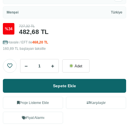
Menşei
Türkiye
727,32 TL
%34
482,68 TL
Havale / EFT ile
468,20 TL
160,89 TL başlayan taksitle
Adet
Sepete Ekle
Proje Listeme Ekle
Karşılaştır
Fiyat Alarmı