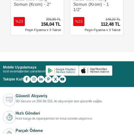
Somun (Krom) - 2"
Somun (Krom) - 1
1/2"
202,85 TL
146,22 TL
%23
%23
156,04 TL
112,48 TL
Peşin Fiyatına x 3 Taksit
Peşin Fiyatına x 3 Taksit
Mobile Uygulamaya
özel avantajlardan yararlanın!
X
Takipte Kal!
Güvenli Alışveriş
3D Secure ve 256 Bit SSL ile alışverişte tam güvenlik sağlar.
Hızlı Gönderi
Hızlı kargo ile siparişlerinizi en kısa sürede ulaştırırız.
Parçalı Ödeme