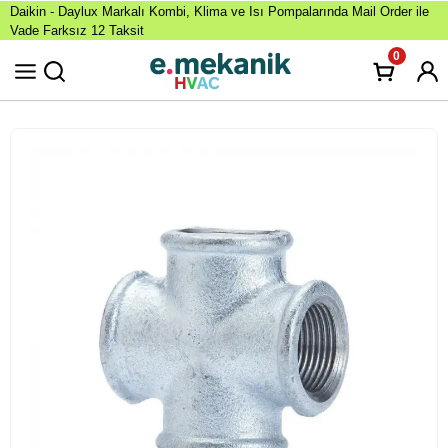
Daikin - Daylux Markalı Kombi, Klima ve Isı Pompalarında Mail Order ile
Vade Farksız 12 Taksit
0