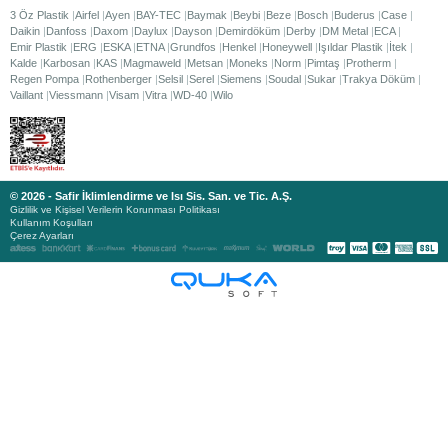
3 Öz Plastik
Airfel
Ayen
BAY-TEC
Baymak
Beybi
Beze
Bosch
Buderus
Case
Daikin
Danfoss
Daxom
Daylux
Dayson
Demirdöküm
Derby
DM Metal
ECA
Emir Plastik
ERG
ESKA
ETNA
Grundfos
Henkel
Honeywell
Işıldar Plastik
İtek
Kalde
Karbosan
KAS
Magmaweld
Metsan
Moneks
Norm
Pimtaş
Protherm
Regen Pompa
Rothenberger
Selsil
Serel
Siemens
Soudal
Sukar
Trakya Döküm
Vaillant
Viessmann
Visam
Vitra
WD-40
Wilo
© 2026 - Safir İklimlendirme ve Isı Sis. San. ve Tic. A.Ş.
Gizlilik ve Kişisel Verilerin Korunması Politikası
Kullanım Koşulları
Çerez Ayarları