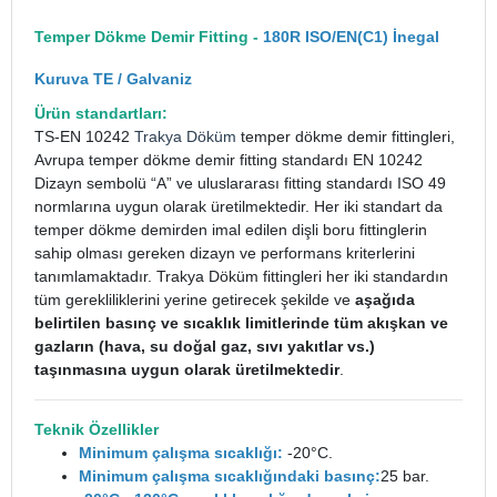
Temper Dökme Demir Fitting -
180R ISO/EN(C1) İnegal
Kuruva TE / Galvaniz
Ürün standartları:
TS-EN 10242
Trakya Döküm
temper dökme demir fittingleri,
Avrupa temper dökme demir fitting standardı EN 10242
Dizayn sembolü “A” ve uluslararası fitting standardı ISO 49
normlarına uygun olarak üretilmektedir. Her iki standart da
temper dökme demirden imal edilen dişli boru fittinglerin
sahip olması gereken dizayn ve performans kriterlerini
tanımlamaktadır. Trakya Döküm fittingleri her iki standardın
tüm gerekliliklerini yerine getirecek şekilde ve
aşağıda
belirtilen basınç ve sıcaklık limitlerinde tüm akışkan ve
gazların (hava, su doğal gaz, sıvı yakıtlar vs.)
taşınmasına uygun olarak üretilmektedir
.
Teknik Özellikler
Minimum çalışma sıcaklığı:
-20°C.
Minimum çalışma sıcaklığındaki basınç:
25 bar.