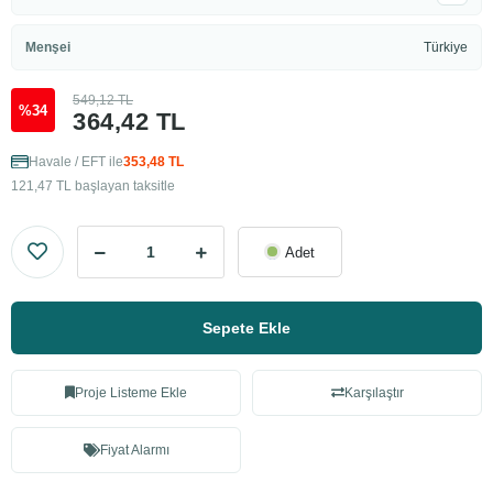
Menşei
Türkiye
549,12 TL
%34
364,42 TL
Havale / EFT ile
353,48 TL
121,47 TL başlayan taksitle
Adet
Sepete Ekle
Proje Listeme Ekle
Karşılaştır
Fiyat Alarmı