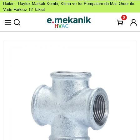
Daikin - Daylux Markalı Kombi, Klima ve Isı Pompalarında Mail Order ile
Vade Farksız 12 Taksit
0