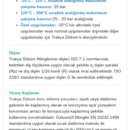
-20°C - 120°C sıcaklık aralığında maksimum
çalışma basıncı:
25 bar.
120°C - 300°C sıcaklık aralığında maksimum
çalışma basıncı:
25 - 20 bar aralığında.
Özel uygulamalar:
-20°C’nin altındaki özel
uygulamalar veya normal uygulamalar dışındaki diğer
uygulamalar için Trakya Döküm’e danışılmalıdır.
Dişler
Trakya Döküm fittinglerinin dişleri ISO 7-1 normlarında
belirtilen diş ölçülerine uygun olacak şekilde iç dişler paralel
(Rp) ve dış dişler 1/16 konik (R) olarak imal edilmektedir. ISO
228/1 standardına uygun dişler G ile sembolize edilmiştir.
Yüzey Kaplama
Trakya Döküm boru ekleme parçaları
; siyah veya daldırma
galvaniz ile kaplanmış olarak ve korozyona açık yüzeylerin
korunması amacı ile koruyucuyla kaplanmış şekilde
kullanıma sunulmaktadır. Galvanizli fittingler EN 10242:1994
standardına uygun olarak sıcak daldırma metodu ile
minimum yüzey kaplama yoğunluğu 500gr/m2 ve minimum