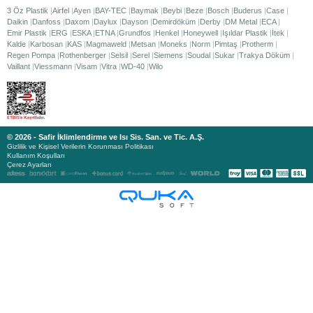
3 Öz Plastik
Airfel
Ayen
BAY-TEC
Baymak
Beybi
Beze
Bosch
Buderus
Case
Daikin
Danfoss
Daxom
Daylux
Dayson
Demirdöküm
Derby
DM Metal
ECA
Emir Plastik
ERG
ESKA
ETNA
Grundfos
Henkel
Honeywell
Işıldar Plastik
İtek
Kalde
Karbosan
KAS
Magmaweld
Metsan
Moneks
Norm
Pimtaş
Protherm
Regen Pompa
Rothenberger
Selsil
Serel
Siemens
Soudal
Sukar
Trakya Döküm
Vaillant
Viessmann
Visam
Vitra
WD-40
Wilo
© 2026 - Safir İklimlendirme ve Isı Sis. San. ve Tic. A.Ş.
Gizlilik ve Kişisel Verilerin Korunması Politikası
Kullanım Koşulları
Çerez Ayarları