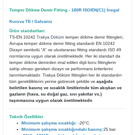
Temper Dökme Demir Fitting -
180R ISO/EN(C1) İnegal
Kuruva TE / Galvaniz
Ürün standartları:
TS-EN 10242
Trakya Döküm
temper dökme demir fittingleri,
Avrupa temper dökme demir fitting standardı EN 10242
Dizayn sembolü “A” ve uluslararası fitting standardı ISO 49
normlarına uygun olarak üretilmektedir. Her iki standart da
temper dökme demirden imal edilen dişli boru fittinglerin
sahip olması gereken dizayn ve performans kriterlerini
tanımlamaktadır. Trakya Döküm fittingleri her iki standardın
tüm gerekliliklerini yerine getirecek şekilde ve
aşağıda
belirtilen basınç ve sıcaklık limitlerinde tüm akışkan ve
gazların (hava, su doğal gaz, sıvı yakıtlar vs.)
taşınmasına uygun olarak üretilmektedir
.
Teknik Özellikler
Minimum çalışma sıcaklığı:
-20°C.
Minimum çalışma sıcaklığındaki basınç:
25 bar.