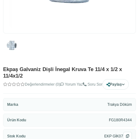
Ekpaş Galvaniz Dişli İnegal Kruva Te 11/4 x 1/2 x
11/4x1/2
Değerlendirmeler (0)
Yorum Yaz
Soru Sor
Paylaş
Marka
Trakya Döküm
Ürün Kodu
FG180R4344
Stok Kodu
EKP GİK07