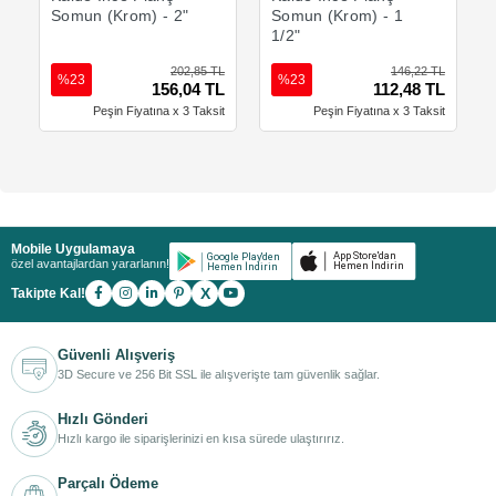
Somun (Krom) - 2"
Somun (Krom) - 1
1/2"
202,85 TL
146,22 TL
%23
%23
156,04 TL
112,48 TL
Peşin Fiyatına x 3 Taksit
Peşin Fiyatına x 3 Taksit
Mobile Uygulamaya
özel avantajlardan yararlanın!
X
Takipte Kal!
Güvenli Alışveriş
3D Secure ve 256 Bit SSL ile alışverişte tam güvenlik sağlar.
Hızlı Gönderi
Hızlı kargo ile siparişlerinizi en kısa sürede ulaştırırız.
Parçalı Ödeme