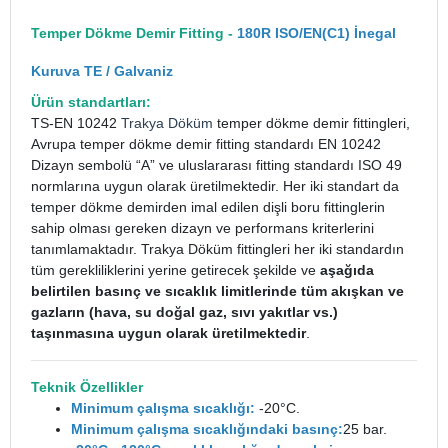
Temper Dökme Demir Fitting -
180R ISO/EN(C1) İnegal
Kuruva TE / Galvaniz
Ürün standartları:
TS-EN 10242
Trakya Döküm
temper dökme demir fittingleri,
Avrupa temper dökme demir fitting standardı EN 10242
Dizayn sembolü “A” ve uluslararası fitting standardı ISO 49
normlarına uygun olarak üretilmektedir. Her iki standart da
temper dökme demirden imal edilen dişli boru fittinglerin
sahip olması gereken dizayn ve performans kriterlerini
tanımlamaktadır. Trakya Döküm fittingleri her iki standardın
tüm gerekliliklerini yerine getirecek şekilde ve
aşağıda
belirtilen basınç ve sıcaklık limitlerinde tüm akışkan ve
gazların (hava, su doğal gaz, sıvı yakıtlar vs.)
taşınmasına uygun olarak üretilmektedir
.
Teknik Özellikler
Minimum çalışma sıcaklığı:
-20°C.
Minimum çalışma sıcaklığındaki basınç:
25 bar.