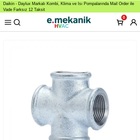
Daikin - Daylux Markalı Kombi, Klima ve Isı Pompalarında Mail Order ile
Vade Farksız 12 Taksit
0