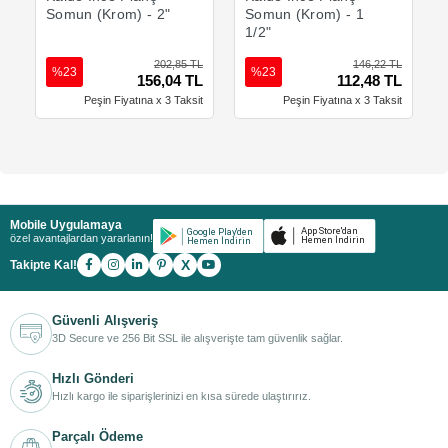
Somun (Krom) - 2"
Somun (Krom) - 1
1/2"
202,85 TL
146,22 TL
%23
%23
156,04 TL
112,48 TL
Peşin Fiyatına x 3 Taksit
Peşin Fiyatına x 3 Taksit
Mobile Uygulamaya
özel avantajlardan yararlanın!
X
Takipte Kal!
Güvenli Alışveriş
3D Secure ve 256 Bit SSL ile alışverişte tam güvenlik sağlar.
Hızlı Gönderi
Hızlı kargo ile siparişlerinizi en kısa sürede ulaştırırız.
Parçalı Ödeme