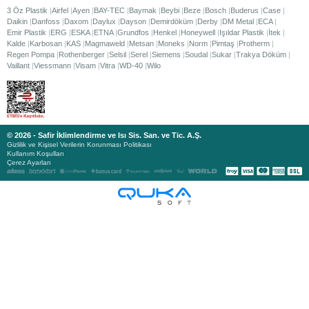
3 Öz Plastik
Airfel
Ayen
BAY-TEC
Baymak
Beybi
Beze
Bosch
Buderus
Case
Daikin
Danfoss
Daxom
Daylux
Dayson
Demirdöküm
Derby
DM Metal
ECA
Emir Plastik
ERG
ESKA
ETNA
Grundfos
Henkel
Honeywell
Işıldar Plastik
İtek
Kalde
Karbosan
KAS
Magmaweld
Metsan
Moneks
Norm
Pimtaş
Protherm
Regen Pompa
Rothenberger
Selsil
Serel
Siemens
Soudal
Sukar
Trakya Döküm
Vaillant
Viessmann
Visam
Vitra
WD-40
Wilo
© 2026 - Safir İklimlendirme ve Isı Sis. San. ve Tic. A.Ş.
Gizlilik ve Kişisel Verilerin Korunması Politikası
Kullanım Koşulları
Çerez Ayarları