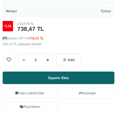
Menşei
Türkiye
1.112,76 TL
%34
738,47 TL
Havale / EFT ile
716,31 TL
246,16 TL başlayan taksitle
Adet
Sepete Ekle
Proje Listeme Ekle
Karşılaştır
Fiyat Alarmı