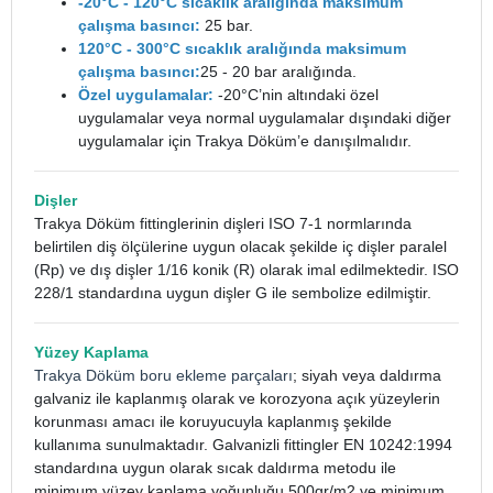
-20°C - 120°C sıcaklık aralığında maksimum
çalışma basıncı:
25 bar.
120°C - 300°C sıcaklık aralığında maksimum
çalışma basıncı:
25 - 20 bar aralığında.
Özel uygulamalar:
-20°C’nin altındaki özel
uygulamalar veya normal uygulamalar dışındaki diğer
uygulamalar için Trakya Döküm’e danışılmalıdır.
Dişler
Trakya Döküm fittinglerinin dişleri ISO 7-1 normlarında
belirtilen diş ölçülerine uygun olacak şekilde iç dişler paralel
(Rp) ve dış dişler 1/16 konik (R) olarak imal edilmektedir. ISO
228/1 standardına uygun dişler G ile sembolize edilmiştir.
Yüzey Kaplama
Trakya Döküm boru ekleme parçaları
; siyah veya daldırma
galvaniz ile kaplanmış olarak ve korozyona açık yüzeylerin
korunması amacı ile koruyucuyla kaplanmış şekilde
kullanıma sunulmaktadır. Galvanizli fittingler EN 10242:1994
standardına uygun olarak sıcak daldırma metodu ile
minimum yüzey kaplama yoğunluğu 500gr/m2 ve minimum