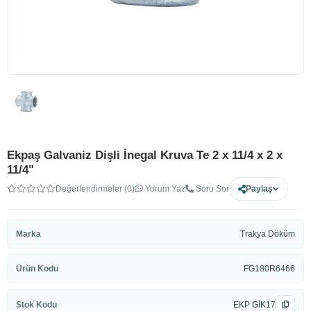
Ekpaş Galvaniz Dişli İnegal Kruva Te 2 x 11/4 x 2 x
11/4"
Değerlendirmeler (0)
Yorum Yaz
Soru Sor
Paylaş
Marka
Trakya Döküm
Ürün Kodu
FG180R6466
Stok Kodu
EKP GİK17