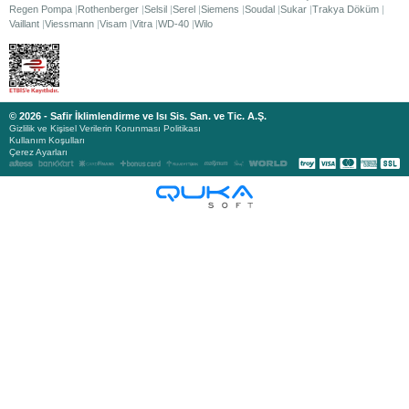
Regen Pompa
Rothenberger
Selsil
Serel
Siemens
Soudal
Sukar
Trakya Döküm
Vaillant
Viessmann
Visam
Vitra
WD-40
Wilo
© 2026 - Safir İklimlendirme ve Isı Sis. San. ve Tic. A.Ş.
Gizlilik ve Kişisel Verilerin Korunması Politikası
Kullanım Koşulları
Çerez Ayarları