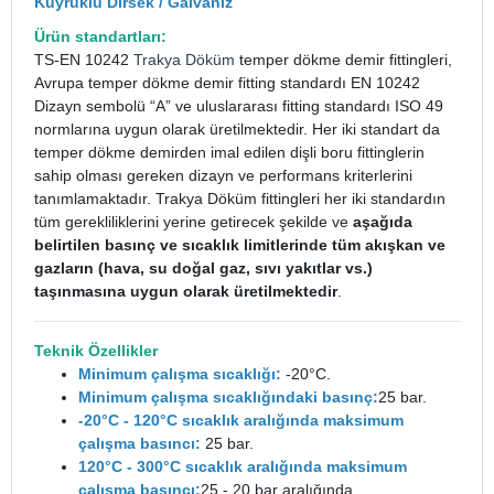
Kuyruklu Dirsek / Galvaniz
Ürün standartları:
TS-EN 10242
Trakya Döküm
temper dökme demir fittingleri,
Avrupa temper dökme demir fitting standardı EN 10242
Dizayn sembolü “A” ve uluslararası fitting standardı ISO 49
normlarına uygun olarak üretilmektedir. Her iki standart da
temper dökme demirden imal edilen dişli boru fittinglerin
sahip olması gereken dizayn ve performans kriterlerini
tanımlamaktadır. Trakya Döküm fittingleri her iki standardın
tüm gerekliliklerini yerine getirecek şekilde ve
aşağıda
belirtilen basınç ve sıcaklık limitlerinde tüm akışkan ve
gazların (hava, su doğal gaz, sıvı yakıtlar vs.)
taşınmasına uygun olarak üretilmektedir
.
Teknik Özellikler
Minimum çalışma sıcaklığı:
-20°C.
Minimum çalışma sıcaklığındaki basınç:
25 bar.
-20°C - 120°C sıcaklık aralığında maksimum
çalışma basıncı:
25 bar.
120°C - 300°C sıcaklık aralığında maksimum
çalışma basıncı:
25 - 20 bar aralığında.