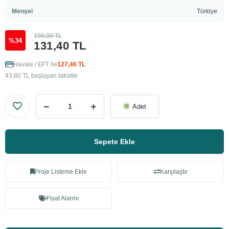
Menşei
Türkiye
198,00 TL
%34
131,40 TL
Havale / EFT ile
127,46 TL
43,80 TL başlayan taksitle
Adet
Sepete Ekle
Proje Listeme Ekle
Karşılaştır
Fiyat Alarmı