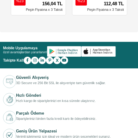
%23
%23
156,04 TL
112,48 TL
Peşin Fiyatına x 3 Taksit
Peşin Fiyatına x 3 Taksit
Mobile Uygulamaya
özel avantajlardan yararlanın!
X
Takipte Kal!
Güvenli Alışveriş
3D Secure ve 256 Bit SSL ile alışverişte tam güvenlik sağlar.
Hızlı Gönderi
Hızlı kargo ile siparişlerinizi en kısa sürede ulaştırırız.
Parçalı Ödeme
Siparişlerinizi birden fazla kredi kartı ile ödeyebilirsiniz.
Geniş Ürün Yelpazesi
Verimli işletmeniz için ideal ve modern ürün seçenekleri sunarız.