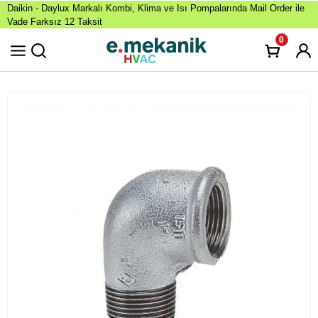
Daikin - Daylux Markalı Kombi, Klima ve Isı Pompalarında Mail Order ile
Vade Farksız 12 Taksit
0