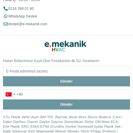
Hafta İçi : 09:00 - 18:00
0216 398 01 90
WhatsApp Destek
destek@e-mekanik.com
Haber Bültenimize Kayıt Olun Fırsatlardan İlk Siz Yararlanın!
Gönder
Gönder
3 Öz Plastik
Airfel
Ayen
BAY-TEC
Baymak
Beybi
Beze
Bosch
Buderus
Case
Daikin
Danfoss
Daxom
Daylux
Dayson
Demirdöküm
Derby
DM Metal
ECA
Emir Plastik
ERG
ESKA
ETNA
Grundfos
Henkel
Honeywell
Işıldar Plastik
İtek
Kalde
Karbosan
KAS
Magmaweld
Metsan
Moneks
Norm
Pimtaş
Protherm