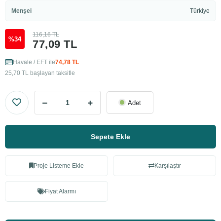
Menşei
Türkiye
116,16 TL
%34
77,09 TL
Havale / EFT ile
74,78 TL
25,70 TL başlayan taksitle
Adet
Sepete Ekle
Proje Listeme Ekle
Karşılaştır
Fiyat Alarmı