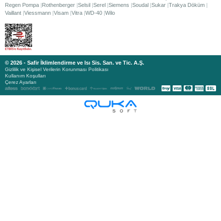
Regen Pompa
Rothenberger
Selsil
Serel
Siemens
Soudal
Sukar
Trakya Döküm
Vaillant
Viessmann
Visam
Vitra
WD-40
Wilo
© 2026 - Safir İklimlendirme ve Isı Sis. San. ve Tic. A.Ş.
Gizlilik ve Kişisel Verilerin Korunması Politikası
Kullanım Koşulları
Çerez Ayarları