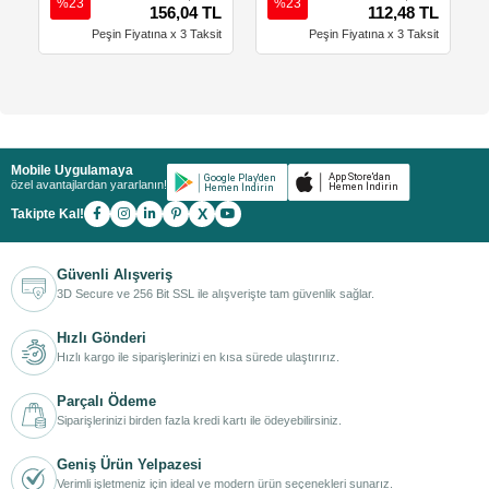
%23
%23
156,04 TL
112,48 TL
Peşin Fiyatına x 3 Taksit
Peşin Fiyatına x 3 Taksit
Mobile Uygulamaya
özel avantajlardan yararlanın!
X
Takipte Kal!
Güvenli Alışveriş
3D Secure ve 256 Bit SSL ile alışverişte tam güvenlik sağlar.
Hızlı Gönderi
Hızlı kargo ile siparişlerinizi en kısa sürede ulaştırırız.
Parçalı Ödeme
Siparişlerinizi birden fazla kredi kartı ile ödeyebilirsiniz.
Geniş Ürün Yelpazesi
Verimli işletmeniz için ideal ve modern ürün seçenekleri sunarız.