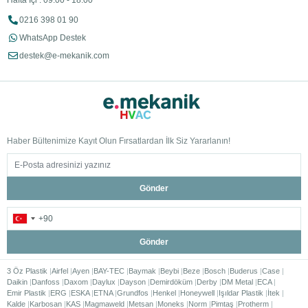
Hafta İçi : 09:00 - 18:00
0216 398 01 90
WhatsApp Destek
destek@e-mekanik.com
Haber Bültenimize Kayıt Olun Fırsatlardan İlk Siz Yararlanın!
Gönder
Gönder
3 Öz Plastik
Airfel
Ayen
BAY-TEC
Baymak
Beybi
Beze
Bosch
Buderus
Case
Daikin
Danfoss
Daxom
Daylux
Dayson
Demirdöküm
Derby
DM Metal
ECA
Emir Plastik
ERG
ESKA
ETNA
Grundfos
Henkel
Honeywell
Işıldar Plastik
İtek
Kalde
Karbosan
KAS
Magmaweld
Metsan
Moneks
Norm
Pimtaş
Protherm