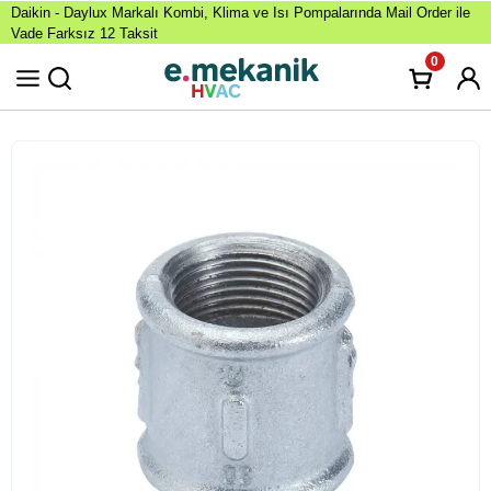
Daikin - Daylux Markalı Kombi, Klima ve Isı Pompalarında Mail Order ile
Vade Farksız 12 Taksit
0