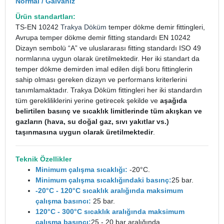
Normal / Galvaniz
Ürün standartları:
TS-EN 10242
Trakya Döküm
temper dökme demir fittingleri,
Avrupa temper dökme demir fitting standardı EN 10242
Dizayn sembolü “A” ve uluslararası fitting standardı ISO 49
normlarına uygun olarak üretilmektedir. Her iki standart da
temper dökme demirden imal edilen dişli boru fittinglerin
sahip olması gereken dizayn ve performans kriterlerini
tanımlamaktadır. Trakya Döküm fittingleri her iki standardın
tüm gerekliliklerini yerine getirecek şekilde ve
aşağıda
belirtilen basınç ve sıcaklık limitlerinde tüm akışkan ve
gazların (hava, su doğal gaz, sıvı yakıtlar vs.)
taşınmasına uygun olarak üretilmektedir
.
Teknik Özellikler
Minimum çalışma sıcaklığı:
-20°C.
Minimum çalışma sıcaklığındaki basınç:
25 bar.
-20°C - 120°C sıcaklık aralığında maksimum
çalışma basıncı:
25 bar.
120°C - 300°C sıcaklık aralığında maksimum
çalışma basıncı:
25 - 20 bar aralığında.