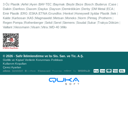
3 Öz Plastik
Airfel
Ayen
BAY-TEC
Baymak
Beybi
Beze
Bosch
Buderus
Case
Daikin
Danfoss
Daxom
Daylux
Dayson
Demirdöküm
Derby
DM Metal
ECA
Emir Plastik
ERG
ESKA
ETNA
Grundfos
Henkel
Honeywell
Işıldar Plastik
İtek
Kalde
Karbosan
KAS
Magmaweld
Metsan
Moneks
Norm
Pimtaş
Protherm
Regen Pompa
Rothenberger
Selsil
Serel
Siemens
Soudal
Sukar
Trakya Döküm
Vaillant
Viessmann
Visam
Vitra
WD-40
Wilo
© 2026 - Safir İklimlendirme ve Isı Sis. San. ve Tic. A.Ş.
Gizlilik ve Kişisel Verilerin Korunması Politikası
Kullanım Koşulları
Çerez Ayarları