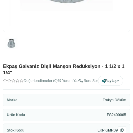
Ekpaş Galvaniz Dişli Manşon Redüksiyon - 1 1/2 x 1
1/4"
Değerlendirmeler (0)
Yorum Yaz
Soru Sor
Paylaş
Marka
Trakya Döküm
Ürün Kodu
FG2400065
Stok Kodu
EKP GMR09