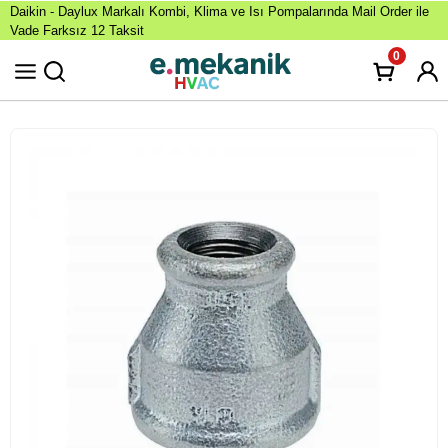
Daikin - Daylux Markalı Kombi, Klima ve Isı Pompalarında Mail Order ile
Vade Farksız 12 Taksit
0