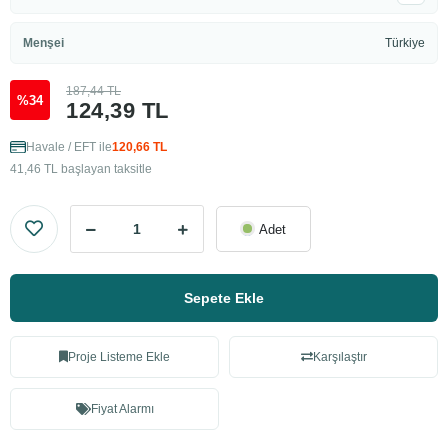
Menşei
Türkiye
187,44 TL
%34
124,39 TL
Havale / EFT ile
120,66 TL
41,46 TL başlayan taksitle
Adet
Sepete Ekle
Proje Listeme Ekle
Karşılaştır
Fiyat Alarmı