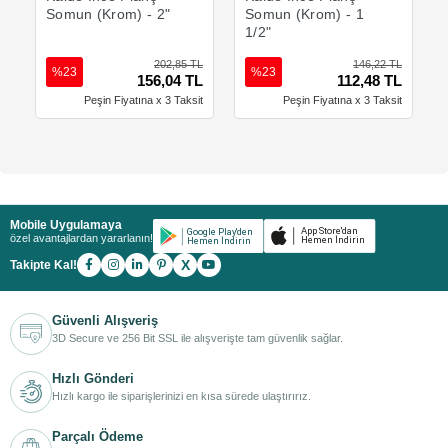
Somun (Krom) - 2"
Somun (Krom) - 1
1/2"
202,85 TL
146,22 TL
%23
%23
156,04 TL
112,48 TL
Peşin Fiyatına x 3 Taksit
Peşin Fiyatına x 3 Taksit
Mobile Uygulamaya
özel avantajlardan yararlanın!
X
Takipte Kal!
Güvenli Alışveriş
3D Secure ve 256 Bit SSL ile alışverişte tam güvenlik sağlar.
Hızlı Gönderi
Hızlı kargo ile siparişlerinizi en kısa sürede ulaştırırız.
Parçalı Ödeme