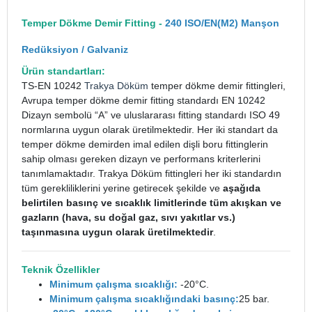
Temper Dökme Demir Fitting -
240 ISO/EN(M2) Manşon
Redüksiyon / Galvaniz
Ürün standartları:
TS-EN 10242
Trakya Döküm
temper dökme demir fittingleri,
Avrupa temper dökme demir fitting standardı EN 10242
Dizayn sembolü “A” ve uluslararası fitting standardı ISO 49
normlarına uygun olarak üretilmektedir. Her iki standart da
temper dökme demirden imal edilen dişli boru fittinglerin
sahip olması gereken dizayn ve performans kriterlerini
tanımlamaktadır. Trakya Döküm fittingleri her iki standardın
tüm gerekliliklerini yerine getirecek şekilde ve
aşağıda
belirtilen basınç ve sıcaklık limitlerinde tüm akışkan ve
gazların (hava, su doğal gaz, sıvı yakıtlar vs.)
taşınmasına uygun olarak üretilmektedir
.
Teknik Özellikler
Minimum çalışma sıcaklığı:
-20°C.
Minimum çalışma sıcaklığındaki basınç:
25 bar.