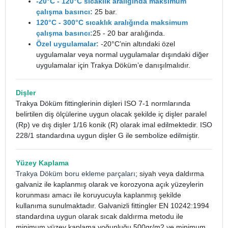
-20°C - 120°C sıcaklık aralığında maksimum
çalışma basıncı:
25 bar.
120°C - 300°C sıcaklık aralığında maksimum
çalışma basıncı:
25 - 20 bar aralığında.
Özel uygulamalar:
-20°C’nin altındaki özel
uygulamalar veya normal uygulamalar dışındaki diğer
uygulamalar için Trakya Döküm’e danışılmalıdır.
Dişler
Trakya Döküm fittinglerinin dişleri ISO 7-1 normlarında
belirtilen diş ölçülerine uygun olacak şekilde iç dişler paralel
(Rp) ve dış dişler 1/16 konik (R) olarak imal edilmektedir. ISO
228/1 standardına uygun dişler G ile sembolize edilmiştir.
Yüzey Kaplama
Trakya Döküm boru ekleme parçaları
; siyah veya daldırma
galvaniz ile kaplanmış olarak ve korozyona açık yüzeylerin
korunması amacı ile koruyucuyla kaplanmış şekilde
kullanıma sunulmaktadır. Galvanizli fittingler EN 10242:1994
standardına uygun olarak sıcak daldırma metodu ile
minimum yüzey kaplama yoğunluğu 500gr/m2 ve minimum