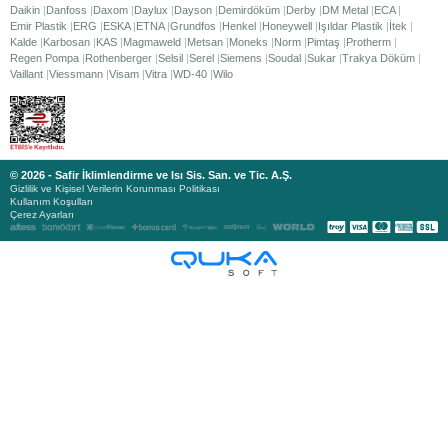
Daikin
Danfoss
Daxom
Daylux
Dayson
Demirdöküm
Derby
DM Metal
ECA
Emir Plastik
ERG
ESKA
ETNA
Grundfos
Henkel
Honeywell
Işıldar Plastik
İtek
Kalde
Karbosan
KAS
Magmaweld
Metsan
Moneks
Norm
Pimtaş
Protherm
Regen Pompa
Rothenberger
Selsil
Serel
Siemens
Soudal
Sukar
Trakya Döküm
Vaillant
Viessmann
Visam
Vitra
WD-40
Wilo
© 2026 - Safir İklimlendirme ve Isı Sis. San. ve Tic. A.Ş.
Gizlilik ve Kişisel Verilerin Korunması Politikası
Kullanım Koşulları
Çerez Ayarları