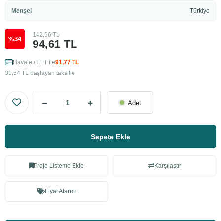
Menşei
Türkiye
142,56 TL
%34
94,61 TL
Havale / EFT ile
91,77 TL
31,54 TL başlayan taksitle
Adet
Sepete Ekle
Proje Listeme Ekle
Karşılaştır
Fiyat Alarmı