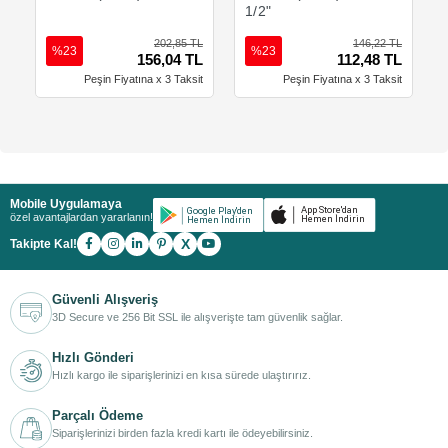
1/2"
202,85 TL
146,22 TL
%23
%23
156,04 TL
112,48 TL
Peşin Fiyatına x 3 Taksit
Peşin Fiyatına x 3 Taksit
Mobile Uygulamaya
özel avantajlardan yararlanın!
X
Takipte Kal!
Güvenli Alışveriş
3D Secure ve 256 Bit SSL ile alışverişte tam güvenlik sağlar.
Hızlı Gönderi
Hızlı kargo ile siparişlerinizi en kısa sürede ulaştırırız.
Parçalı Ödeme
Siparişlerinizi birden fazla kredi kartı ile ödeyebilirsiniz.