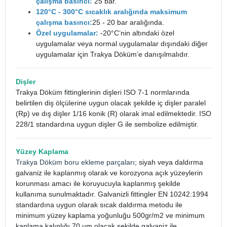
çalışma basıncı:
25 bar.
120°C - 300°C sıcaklık aralığında maksimum
çalışma basıncı:
25 - 20 bar aralığında.
Özel uygulamalar:
-20°C’nin altındaki özel
uygulamalar veya normal uygulamalar dışındaki diğer
uygulamalar için Trakya Döküm’e danışılmalıdır.
Dişler
Trakya Döküm fittinglerinin dişleri ISO 7-1 normlarında
belirtilen diş ölçülerine uygun olacak şekilde iç dişler paralel
(Rp) ve dış dişler 1/16 konik (R) olarak imal edilmektedir. ISO
228/1 standardına uygun dişler G ile sembolize edilmiştir.
Yüzey Kaplama
Trakya Döküm boru ekleme parçaları
; siyah veya daldırma
galvaniz ile kaplanmış olarak ve korozyona açık yüzeylerin
korunması amacı ile koruyucuyla kaplanmış şekilde
kullanıma sunulmaktadır. Galvanizli fittingler EN 10242:1994
standardına uygun olarak sıcak daldırma metodu ile
minimum yüzey kaplama yoğunluğu 500gr/m2 ve minimum
kaplama kalınlığı 70 µm olacak şekilde galvaniz ile