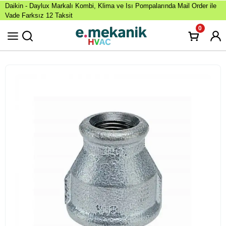
Daikin - Daylux Markalı Kombi, Klima ve Isı Pompalarında Mail Order ile
Vade Farksız 12 Taksit
0