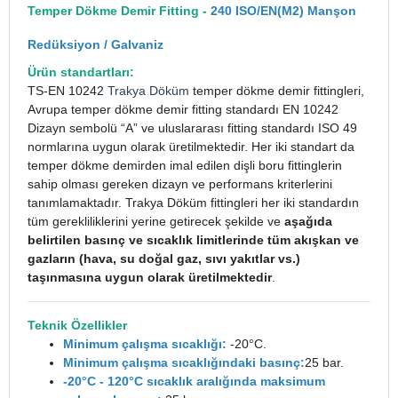
Temper Dökme Demir Fitting -
240 ISO/EN(M2) Manşon
Redüksiyon / Galvaniz
Ürün standartları:
TS-EN 10242
Trakya Döküm
temper dökme demir fittingleri,
Avrupa temper dökme demir fitting standardı EN 10242
Dizayn sembolü “A” ve uluslararası fitting standardı ISO 49
normlarına uygun olarak üretilmektedir. Her iki standart da
temper dökme demirden imal edilen dişli boru fittinglerin
sahip olması gereken dizayn ve performans kriterlerini
tanımlamaktadır. Trakya Döküm fittingleri her iki standardın
tüm gerekliliklerini yerine getirecek şekilde ve
aşağıda
belirtilen basınç ve sıcaklık limitlerinde tüm akışkan ve
gazların (hava, su doğal gaz, sıvı yakıtlar vs.)
taşınmasına uygun olarak üretilmektedir
.
Teknik Özellikler
Minimum çalışma sıcaklığı:
-20°C.
Minimum çalışma sıcaklığındaki basınç:
25 bar.
-20°C - 120°C sıcaklık aralığında maksimum