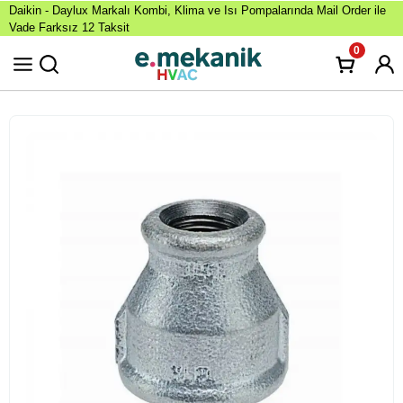
Daikin - Daylux Markalı Kombi, Klima ve Isı Pompalarında Mail Order ile
Vade Farksız 12 Taksit
0