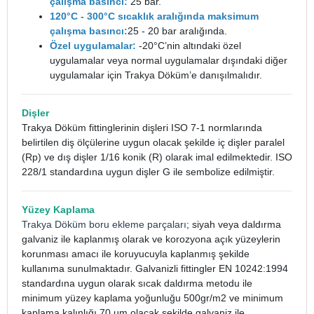
çalışma basıncı:
25 bar.
120°C - 300°C sıcaklık aralığında maksimum
çalışma basıncı:
25 - 20 bar aralığında.
Özel uygulamalar:
-20°C’nin altındaki özel
uygulamalar veya normal uygulamalar dışındaki diğer
uygulamalar için Trakya Döküm’e danışılmalıdır.
Dişler
Trakya Döküm fittinglerinin dişleri ISO 7-1 normlarında
belirtilen diş ölçülerine uygun olacak şekilde iç dişler paralel
(Rp) ve dış dişler 1/16 konik (R) olarak imal edilmektedir. ISO
228/1 standardına uygun dişler G ile sembolize edilmiştir.
Yüzey Kaplama
Trakya Döküm boru ekleme parçaları
; siyah veya daldırma
galvaniz ile kaplanmış olarak ve korozyona açık yüzeylerin
korunması amacı ile koruyucuyla kaplanmış şekilde
kullanıma sunulmaktadır. Galvanizli fittingler EN 10242:1994
standardına uygun olarak sıcak daldırma metodu ile
minimum yüzey kaplama yoğunluğu 500gr/m2 ve minimum
kaplama kalınlığı 70 µm olacak şekilde galvaniz ile