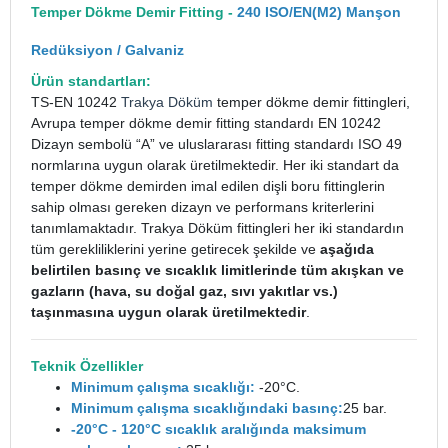
Temper Dökme Demir Fitting -
240 ISO/EN(M2) Manşon
Redüksiyon / Galvaniz
Ürün standartları:
TS-EN 10242
Trakya Döküm
temper dökme demir fittingleri,
Avrupa temper dökme demir fitting standardı EN 10242
Dizayn sembolü “A” ve uluslararası fitting standardı ISO 49
normlarına uygun olarak üretilmektedir. Her iki standart da
temper dökme demirden imal edilen dişli boru fittinglerin
sahip olması gereken dizayn ve performans kriterlerini
tanımlamaktadır. Trakya Döküm fittingleri her iki standardın
tüm gerekliliklerini yerine getirecek şekilde ve
aşağıda
belirtilen basınç ve sıcaklık limitlerinde tüm akışkan ve
gazların (hava, su doğal gaz, sıvı yakıtlar vs.)
taşınmasına uygun olarak üretilmektedir
.
Teknik Özellikler
Minimum çalışma sıcaklığı:
-20°C.
Minimum çalışma sıcaklığındaki basınç:
25 bar.
-20°C - 120°C sıcaklık aralığında maksimum