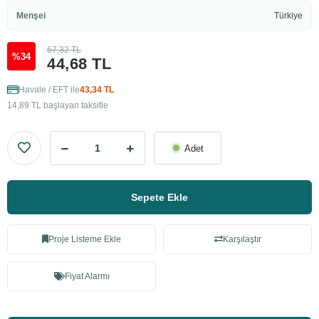
Menşei
Türkiye
67,32 TL
%34
44,68 TL
Havale / EFT ile
43,34 TL
14,89 TL başlayan taksitle
Adet
Sepete Ekle
Proje Listeme Ekle
Karşılaştır
Fiyat Alarmı