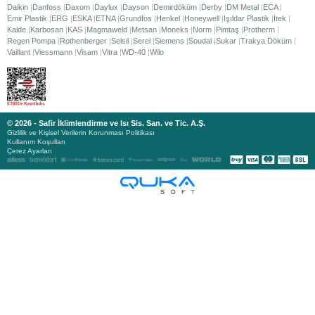
Daikin
Danfoss
Daxom
Daylux
Dayson
Demirdöküm
Derby
DM Metal
ECA
Emir Plastik
ERG
ESKA
ETNA
Grundfos
Henkel
Honeywell
Işıldar Plastik
İtek
Kalde
Karbosan
KAS
Magmaweld
Metsan
Moneks
Norm
Pimtaş
Protherm
Regen Pompa
Rothenberger
Selsil
Serel
Siemens
Soudal
Sukar
Trakya Döküm
Vaillant
Viessmann
Visam
Vitra
WD-40
Wilo
© 2026 - Safir İklimlendirme ve Isı Sis. San. ve Tic. A.Ş.
Gizlilik ve Kişisel Verilerin Korunması Politikası
Kullanım Koşulları
Çerez Ayarları