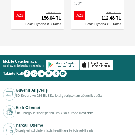
1/2"
202,85 TL
146,22 TL
%23
%23
156,04 TL
112,48 TL
Peşin Fiyatına x 3 Taksit
Peşin Fiyatına x 3 Taksit
Mobile Uygulamaya
özel avantajlardan yararlanın!
X
Takipte Kal!
Güvenli Alışveriş
3D Secure ve 256 Bit SSL ile alışverişte tam güvenlik sağlar.
Hızlı Gönderi
Hızlı kargo ile siparişlerinizi en kısa sürede ulaştırırız.
Parçalı Ödeme
Siparişlerinizi birden fazla kredi kartı ile ödeyebilirsiniz.