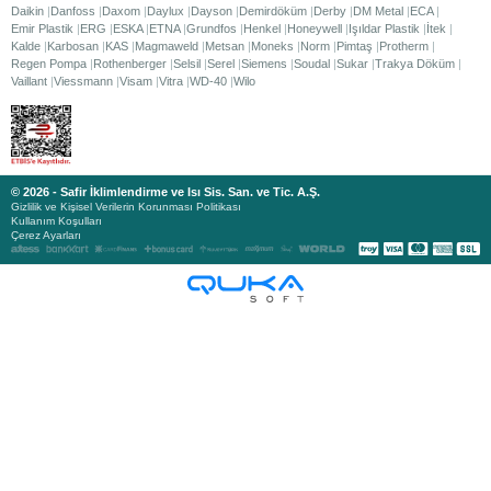
Daikin
Danfoss
Daxom
Daylux
Dayson
Demirdöküm
Derby
DM Metal
ECA
Emir Plastik
ERG
ESKA
ETNA
Grundfos
Henkel
Honeywell
Işıldar Plastik
İtek
Kalde
Karbosan
KAS
Magmaweld
Metsan
Moneks
Norm
Pimtaş
Protherm
Regen Pompa
Rothenberger
Selsil
Serel
Siemens
Soudal
Sukar
Trakya Döküm
Vaillant
Viessmann
Visam
Vitra
WD-40
Wilo
© 2026 - Safir İklimlendirme ve Isı Sis. San. ve Tic. A.Ş.
Gizlilik ve Kişisel Verilerin Korunması Politikası
Kullanım Koşulları
Çerez Ayarları