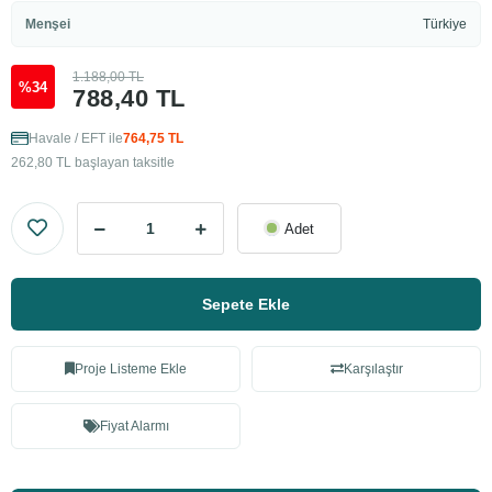
Menşei
Türkiye
1.188,00 TL
%34
788,40 TL
Havale / EFT ile
764,75 TL
262,80 TL başlayan taksitle
Adet
Sepete Ekle
Proje Listeme Ekle
Karşılaştır
Fiyat Alarmı