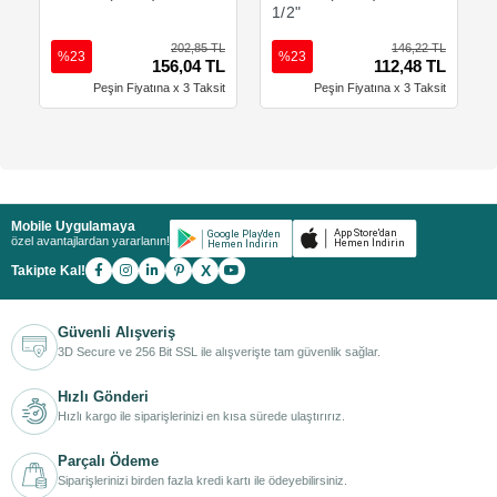
1/2"
202,85 TL
146,22 TL
%23
%23
156,04 TL
112,48 TL
Peşin Fiyatına x 3 Taksit
Peşin Fiyatına x 3 Taksit
Mobile Uygulamaya
özel avantajlardan yararlanın!
X
Takipte Kal!
Güvenli Alışveriş
3D Secure ve 256 Bit SSL ile alışverişte tam güvenlik sağlar.
Hızlı Gönderi
Hızlı kargo ile siparişlerinizi en kısa sürede ulaştırırız.
Parçalı Ödeme
Siparişlerinizi birden fazla kredi kartı ile ödeyebilirsiniz.