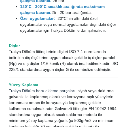
çalışma basıncı:
25 bar.
120°C - 300°C sıcaklık aralığında maksimum
çalışma basıncı:
25 - 20 bar aralığında.
Özel uygulamalar:
-20°C’nin altındaki özel
uygulamalar veya normal uygulamalar dışındaki diğer
uygulamalar için Trakya Döküm’e danışılmalıdır.
Dişler
Trakya Döküm fittinglerinin dişleri ISO 7-1 normlarında
belirtilen diş ölçülerine uygun olacak şekilde iç dişler paralel
(Rp) ve dış dişler 1/16 konik (R) olarak imal edilmektedir. ISO
228/1 standardına uygun dişler G ile sembolize edilmiştir.
Yüzey Kaplama
Trakya Döküm boru ekleme parçaları
; siyah veya daldırma
galvaniz ile kaplanmış olarak ve korozyona açık yüzeylerin
korunması amacı ile koruyucuyla kaplanmış şekilde
kullanıma sunulmaktadır. Galvanizli fittingler EN 10242:1994
standardına uygun olarak sıcak daldırma metodu ile
minimum yüzey kaplama yoğunluğu 500gr/m2 ve minimum
kaplama kalınlığı 70 µm olacak şekilde galvaniz ile