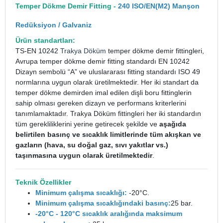
Temper Dökme Demir Fitting -
240 ISO/EN(M2) Manşon
Redüksiyon / Galvaniz
Ürün standartları:
TS-EN 10242
Trakya Döküm
temper dökme demir fittingleri,
Avrupa temper dökme demir fitting standardı EN 10242
Dizayn sembolü “A” ve uluslararası fitting standardı ISO 49
normlarına uygun olarak üretilmektedir. Her iki standart da
temper dökme demirden imal edilen dişli boru fittinglerin
sahip olması gereken dizayn ve performans kriterlerini
tanımlamaktadır. Trakya Döküm fittingleri her iki standardın
tüm gerekliliklerini yerine getirecek şekilde ve
aşağıda
belirtilen basınç ve sıcaklık limitlerinde tüm akışkan ve
gazların (hava, su doğal gaz, sıvı yakıtlar vs.)
taşınmasına uygun olarak üretilmektedir
.
Teknik Özellikler
Minimum çalışma sıcaklığı:
-20°C.
Minimum çalışma sıcaklığındaki basınç:
25 bar.
-20°C - 120°C sıcaklık aralığında maksimum