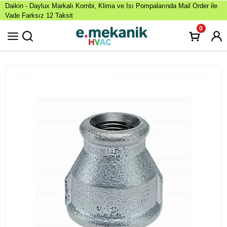
Daikin - Daylux Markalı Kombi, Klima ve Isı Pompalarında Mail Order ile
Vade Farksız 12 Taksit
0