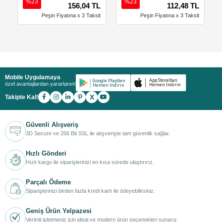
%23
%23
156,04 TL
112,48 TL
Peşin Fiyatına x 3 Taksit
Peşin Fiyatına x 3 Taksit
Mobile Uygulamaya
özel avantajlardan yararlanın!
X
Takipte Kal!
Güvenli Alışveriş
3D Secure ve 256 Bit SSL ile alışverişte tam güvenlik sağlar.
Hızlı Gönderi
Hızlı kargo ile siparişlerinizi en kısa sürede ulaştırırız.
Parçalı Ödeme
Siparişlerinizi birden fazla kredi kartı ile ödeyebilirsiniz.
Geniş Ürün Yelpazesi
Verimli işletmeniz için ideal ve modern ürün seçenekleri sunarız.