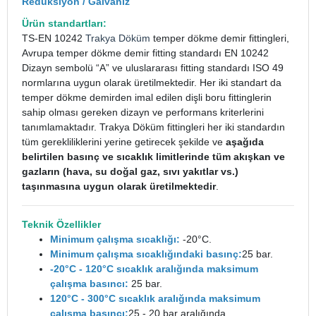
Redüksiyon / Galvaniz
Ürün standartları:
TS-EN 10242
Trakya Döküm
temper dökme demir fittingleri,
Avrupa temper dökme demir fitting standardı EN 10242
Dizayn sembolü “A” ve uluslararası fitting standardı ISO 49
normlarına uygun olarak üretilmektedir. Her iki standart da
temper dökme demirden imal edilen dişli boru fittinglerin
sahip olması gereken dizayn ve performans kriterlerini
tanımlamaktadır. Trakya Döküm fittingleri her iki standardın
tüm gerekliliklerini yerine getirecek şekilde ve
aşağıda
belirtilen basınç ve sıcaklık limitlerinde tüm akışkan ve
gazların (hava, su doğal gaz, sıvı yakıtlar vs.)
taşınmasına uygun olarak üretilmektedir
.
Teknik Özellikler
Minimum çalışma sıcaklığı:
-20°C.
Minimum çalışma sıcaklığındaki basınç:
25 bar.
-20°C - 120°C sıcaklık aralığında maksimum
çalışma basıncı:
25 bar.
120°C - 300°C sıcaklık aralığında maksimum
çalışma basıncı:
25 - 20 bar aralığında.