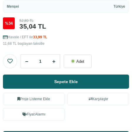
Menşei
Türkiye
52,80 TL
%34
35,04 TL
Havale / EFT ile
33,99 TL
11,68 TL başlayan taksitle
Adet
Sepete Ekle
Proje Listeme Ekle
Karşılaştır
Fiyat Alarmı