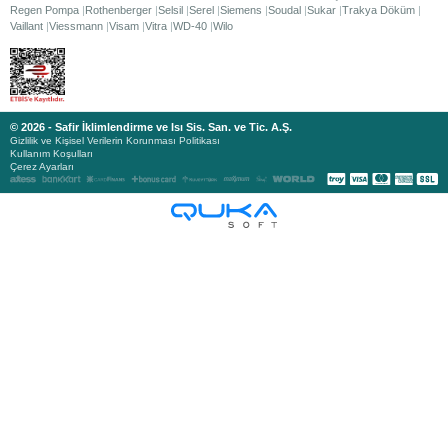
Regen Pompa
Rothenberger
Selsil
Serel
Siemens
Soudal
Sukar
Trakya Döküm
Vaillant
Viessmann
Visam
Vitra
WD-40
Wilo
© 2026 - Safir İklimlendirme ve Isı Sis. San. ve Tic. A.Ş.
Gizlilik ve Kişisel Verilerin Korunması Politikası
Kullanım Koşulları
Çerez Ayarları