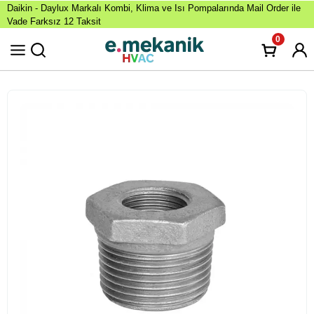
Daikin - Daylux Markalı Kombi, Klima ve Isı Pompalarında Mail Order ile
Vade Farksız 12 Taksit
0