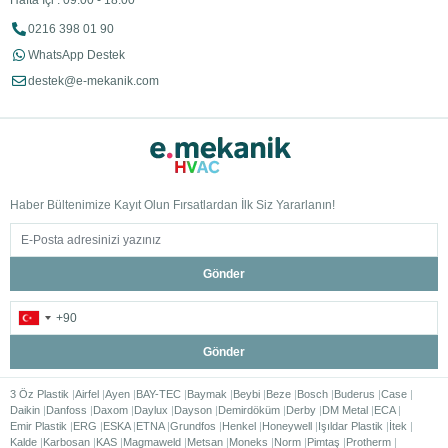
Hafta İçi : 09:00 - 18:00
0216 398 01 90
WhatsApp Destek
destek@e-mekanik.com
Haber Bültenimize Kayıt Olun Fırsatlardan İlk Siz Yararlanın!
Gönder
Gönder
3 Öz Plastik
Airfel
Ayen
BAY-TEC
Baymak
Beybi
Beze
Bosch
Buderus
Case
Daikin
Danfoss
Daxom
Daylux
Dayson
Demirdöküm
Derby
DM Metal
ECA
Emir Plastik
ERG
ESKA
ETNA
Grundfos
Henkel
Honeywell
Işıldar Plastik
İtek
Kalde
Karbosan
KAS
Magmaweld
Metsan
Moneks
Norm
Pimtaş
Protherm