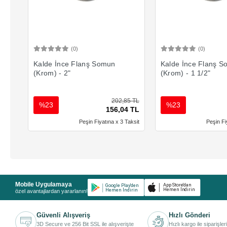
(0)
(0)
Sepete Ekle
Sepete 
Kalde İnce Flanş Somun
Kalde İnce Flanş 
(Krom) - 2"
(Krom) - 1 1/2"
202,85 TL
%23
%23
156,04 TL
Peşin Fiyatına x 3 Taksit
Peşin Fi
Mobile Uygulamaya
özel avantajlardan yararlanın!
Güvenli Alışveriş
Hızlı Gönderi
3D Secure ve 256 Bit SSL ile alışverişte
Hızlı kargo ile siparişler