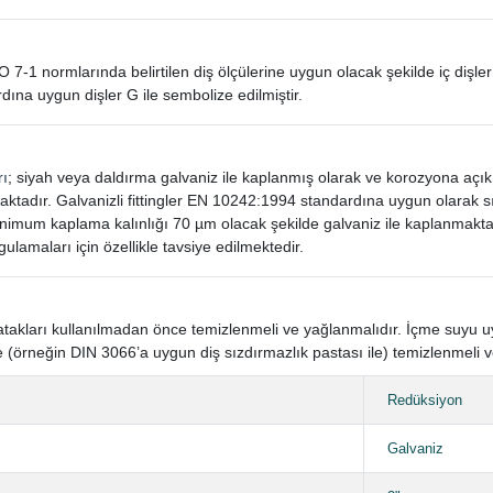
SO 7-1 normlarında belirtilen diş ölçülerine uygun olacak şekilde iç dişler
dına uygun dişler G ile sembolize edilmiştir.
rı
; siyah veya daldırma galvaniz ile kaplanmış olarak ve korozyona açı
aktadır. Galvanizli fittingler EN 10242:1994 standardına uygun olarak
mum kaplama kalınlığı 70 µm olacak şekilde galvaniz ile kaplanmaktad
gulamaları için özellikle tavsiye edilmektedir.
n yatakları kullanılmadan önce temizlenmeli ve yağlanmalıdır. İçme suyu
 (örneğin DIN 3066’a uygun diş sızdırmazlık pastası ile) temizlenmeli v
Redüksiyon
Galvaniz