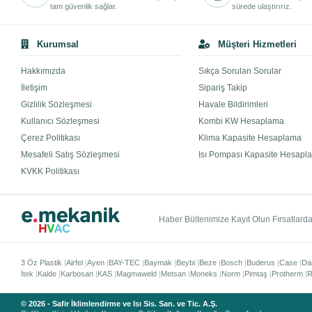
tam güvenlik sağlar.
sürede ulaştırırız.
Kurumsal
Müşteri Hizmetleri
Hakkımızda
Sıkça Sorulan Sorular
İletişim
Sipariş Takip
Gizlilik Sözleşmesi
Havale Bildirimleri
Kullanıcı Sözleşmesi
Kombi KW Hesaplama
Çerez Politikası
Klima Kapasite Hesaplama
Mesafeli Satış Sözleşmesi
Isı Pompası Kapasite Hesapl
KVKK Politikası
Haber Bültenimize Kayıt Olun Fırsatlardan
3 Öz Plastik
Airfel
Ayen
BAY-TEC
Baymak
Beybi
Beze
Bosch
Buderus
Case
Da
İtek
Kalde
Karbosan
KAS
Magmaweld
Metsan
Moneks
Norm
Pimtaş
Protherm
R
© 2026 - Safir İklimlendirme ve Isı Sis. San. ve Tic. A.Ş.