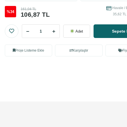
Havale / 
161,04 TL
%34
106,87 TL
35,62 TL 
Sepete 
Adet
Proje Listeme Ekle
Karşılaştır
Fiy