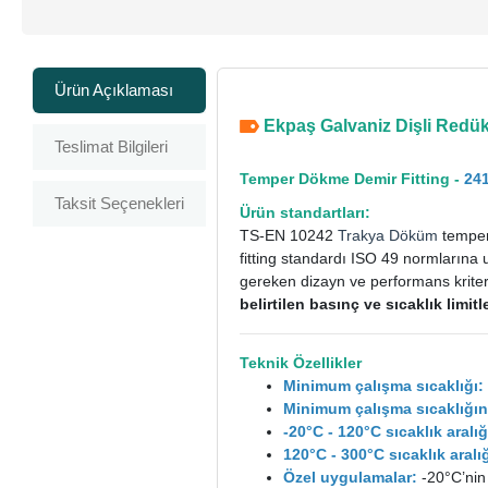
Ürün Açıklaması
Ekpaş Galvaniz Dişli Redüks
Teslimat Bilgileri
Temper Dökme Demir Fitting -
241
Taksit Seçenekleri
Ürün standartları:
TS-EN 10242
Trakya Döküm
temper 
fitting standardı ISO 49 normlarına 
gereken dizayn ve performans kriterle
belirtilen basınç ve sıcaklık limi
Teknik Özellikler
Minimum çalışma sıcaklığı:
Minimum çalışma sıcaklığın
-20°C - 120°C sıcaklık aral
120°C - 300°C sıcaklık ara
Özel uygulamalar:
-20°C’nin