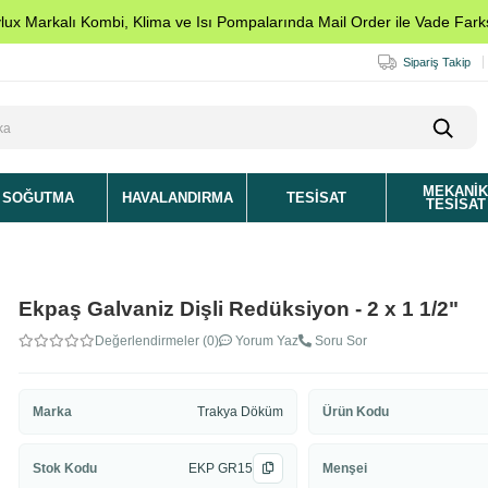
ylux Markalı Kombi, Klima ve Isı Pompalarında Mail Order ile Vade Farks
Sipariş Takip
MEKANI
SOĞUTMA
HAVALANDIRMA
TESISAT
TESISAT
Ekpaş Galvaniz Dişli Redüksiyon - 2 x 1 1/2"
Değerlendirmeler (0)
Yorum Yaz
Soru Sor
Marka
Trakya Döküm
Ürün Kodu
Stok Kodu
EKP GR15
Menşei