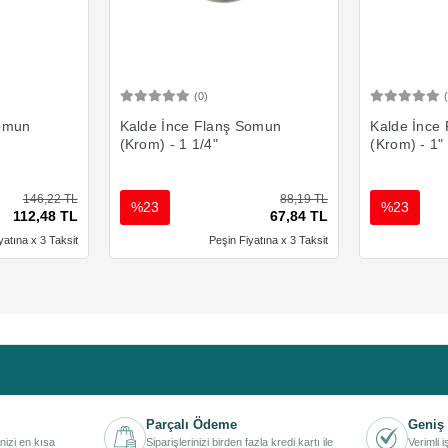
(0)
Ekle
Sepete Ekle
Somun
Kalde İnce Flanş Somun
Kalde İnce
(Krom) - 1 1/4"
(Krom) - 1"
146,22 TL
88,19 TL
%23
%23
112,48 TL
67,84 TL
yatına x 3 Taksit
Peşin Fiyatına x 3 Taksit
Parçalı Ödeme
Geniş 
inizi en kısa
Siparişlerinizi birden fazla kredi kartı ile
Verimli 