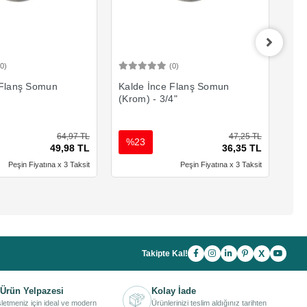
(0)
(0)
Sepete Ekle
Sepete Ekle
 Flanş Somun
Kalde İnce Flanş Somun
Kal
(Krom) - 3/4"
(Kr
64,97 TL
47,25 TL
%23
%
49,98 TL
36,35 TL
Peşin Fiyatına x 3 Taksit
Peşin Fiyatına x 3 Taksit
X
Takipte Kal!
Ürün Yelpazesi
Kolay İade
işletmeniz için ideal ve modern
Ürünlerinizi teslim aldığınız tarihten