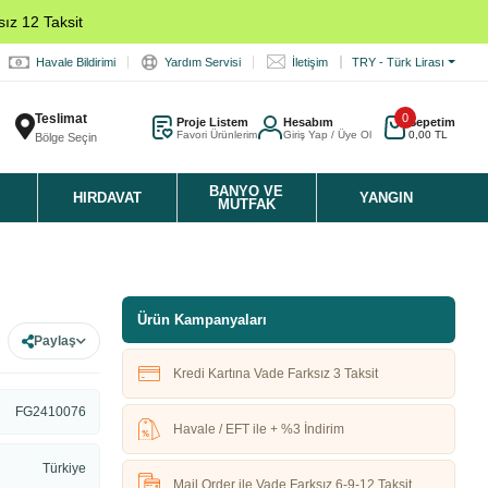
ız 12 Taksit
Havale Bildirimi
Yardım Servisi
İletişim
TRY - Türk Lirası
Teslimat
0
Proje Listem
Hesabım
Sepetim
Favori Ürünlerim
Giriş Yap / Üye Ol
0,00 TL
Bölge Seçin
K
BANYO VE
HIRDAVAT
YANGIN
MUTFAK
Ürün Kampanyaları
Paylaş
Kredi Kartına Vade Farksız 3 Taksit
FG2410076
Havale / EFT ile + %3 İndirim
Türkiye
Mail Order ile Vade Farksız 6-9-12 Taksit