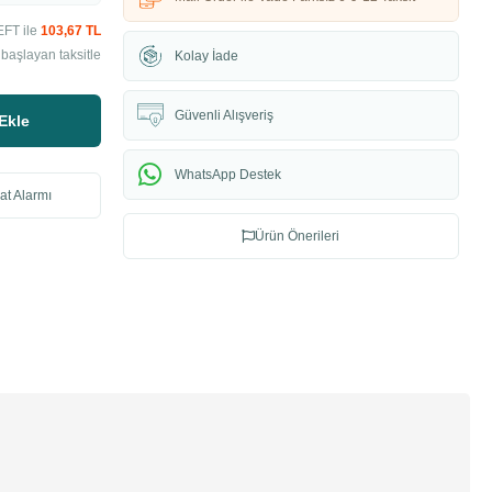
EFT ile
103,67 TL
başlayan taksitle
Kolay İade
Güvenli Alışveriş
Ekle
WhatsApp Destek
at Alarmı
Ürün Önerileri