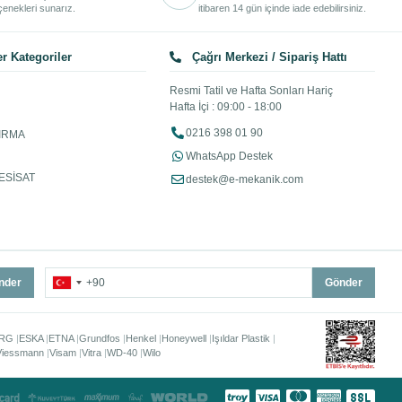
enekleri sunarız.
itibaren 14 gün içinde iade edebilirsiniz.
r Kategoriler
Çağrı Merkezi / Sipariş Hattı
Resmi Tatil ve Hafta Sonları Hariç
Hafta İçi : 09:00 - 18:00
0216 398 01 90
IRMA
WhatsApp Destek
ESİSAT
destek@e-mekanik.com
nder
Gönder
RG
ESKA
ETNA
Grundfos
Henkel
Honeywell
Işıldar Plastik
Viessmann
Visam
Vitra
WD-40
Wilo