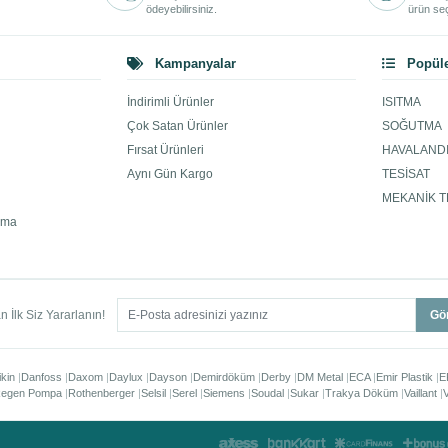
ödeyebilirsiniz.
ürün seç
Kampanyalar
Popüle
İndirimli Ürünler
ISITMA
Çok Satan Ürünler
SOĞUTMA
Fırsat Ürünleri
HAVALAND
Aynı Gün Kargo
TESİSAT
MEKANİK T
ama
 İlk Siz Yararlanın!
Gö
ikin
Danfoss
Daxom
Daylux
Dayson
Demirdöküm
Derby
DM Metal
ECA
Emir Plastik
E
egen Pompa
Rothenberger
Selsil
Serel
Siemens
Soudal
Sukar
Trakya Döküm
Vaillant