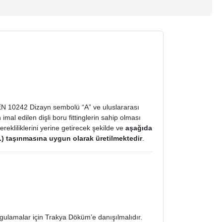
 EN 10242 Dizayn sembolü “A” ve uluslararası
al edilen dişli boru fittinglerin sahip olması
rekliliklerini yerine getirecek şekilde ve
aşağıda
vs.) taşınmasına uygun olarak üretilmektedir
.
gulamalar için Trakya Döküm’e danışılmalıdır.