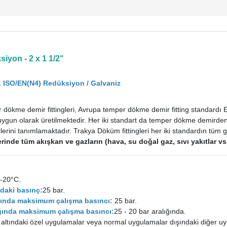
iyon - 2 x 1 1/2"
 ISO/EN(N4) Redüksiyon / Galvaniz
dökme demir fittingleri, Avrupa temper dökme demir fitting standardı
uygun olarak üretilmektedir. Her iki standart da temper dökme demirden im
rini tanımlamaktadır. Trakya Döküm fittingleri her iki standardın tüm ge
tlerinde tüm akışkan ve gazların (hava, su doğal gaz, sıvı yakıtlar 
-20°C.
daki basınç:
25 bar.
ığında maksimum çalışma basıncı:
25 bar.
lığında maksimum çalışma basıncı:
25 - 20 bar aralığında.
 altındaki özel uygulamalar veya normal uygulamalar dışındaki diğer uy