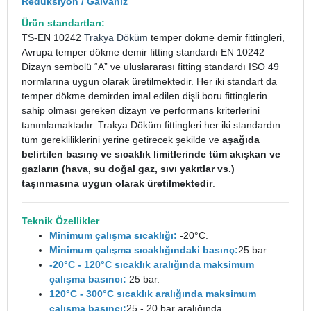
Redüksiyon / Galvaniz
Ürün standartları:
TS-EN 10242
Trakya Döküm
temper dökme demir fittingleri,
Avrupa temper dökme demir fitting standardı EN 10242
Dizayn sembolü “A” ve uluslararası fitting standardı ISO 49
normlarına uygun olarak üretilmektedir. Her iki standart da
temper dökme demirden imal edilen dişli boru fittinglerin
sahip olması gereken dizayn ve performans kriterlerini
tanımlamaktadır. Trakya Döküm fittingleri her iki standardın
tüm gerekliliklerini yerine getirecek şekilde ve
aşağıda
belirtilen basınç ve sıcaklık limitlerinde tüm akışkan ve
gazların (hava, su doğal gaz, sıvı yakıtlar vs.)
taşınmasına uygun olarak üretilmektedir
.
Teknik Özellikler
Minimum çalışma sıcaklığı:
-20°C.
Minimum çalışma sıcaklığındaki basınç:
25 bar.
-20°C - 120°C sıcaklık aralığında maksimum
çalışma basıncı:
25 bar.
120°C - 300°C sıcaklık aralığında maksimum
çalışma basıncı:
25 - 20 bar aralığında.