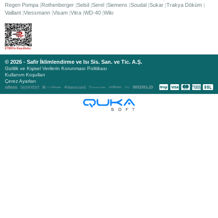
Regen Pompa
Rothenberger
Selsil
Serel
Siemens
Soudal
Sukar
Trakya Döküm
Vaillant
Viessmann
Visam
Vitra
WD-40
Wilo
© 2026 - Safir İklimlendirme ve Isı Sis. San. ve Tic. A.Ş.
Gizlilik ve Kişisel Verilerin Korunması Politikası
Kullanım Koşulları
Çerez Ayarları