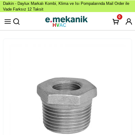
Daikin - Daylux Markalı Kombi, Klima ve Isı Pompalarında Mail Order ile
Vade Farksız 12 Taksit
0