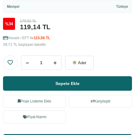
Menşei
Türkiye
179,52 TL
%34
119,14 TL
Havale / EFT ile
115,56 TL
39,71 TL başlayan taksitle
Adet
Sepete Ekle
Proje Listeme Ekle
Karşılaştır
Fiyat Alarmı