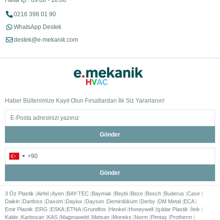
Hafta İçi : 09:00 - 18:00
0216 398 01 90
WhatsApp Destek
destek@e-mekanik.com
Haber Bültenimize Kayıt Olun Fırsatlardan İlk Siz Yararlanın!
Gönder
Gönder
3 Öz Plastik
Airfel
Ayen
BAY-TEC
Baymak
Beybi
Beze
Bosch
Buderus
Case
Daikin
Danfoss
Daxom
Daylux
Dayson
Demirdöküm
Derby
DM Metal
ECA
Emir Plastik
ERG
ESKA
ETNA
Grundfos
Henkel
Honeywell
Işıldar Plastik
İtek
Kalde
Karbosan
KAS
Magmaweld
Metsan
Moneks
Norm
Pimtaş
Protherm