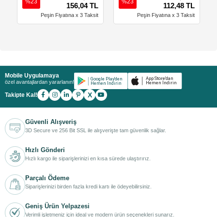
%23
%23
156,04 TL
112,48 TL
Peşin Fiyatına x 3 Taksit
Peşin Fiyatına x 3 Taksit
Mobile Uygulamaya
özel avantajlardan yararlanın!
X
Takipte Kal!
Güvenli Alışveriş
3D Secure ve 256 Bit SSL ile alışverişte tam güvenlik sağlar.
Hızlı Gönderi
Hızlı kargo ile siparişlerinizi en kısa sürede ulaştırırız.
Parçalı Ödeme
Siparişlerinizi birden fazla kredi kartı ile ödeyebilirsiniz.
Geniş Ürün Yelpazesi
Verimli işletmeniz için ideal ve modern ürün seçenekleri sunarız.