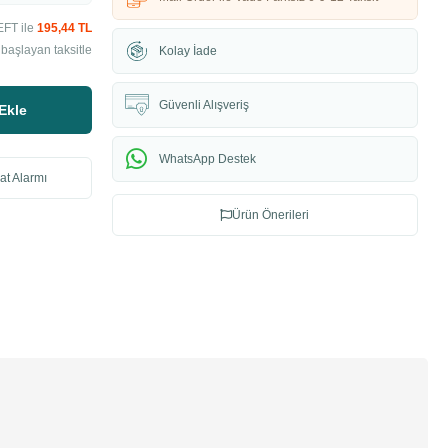
EFT ile
195,44 TL
başlayan taksitle
Kolay İade
Güvenli Alışveriş
Ekle
WhatsApp Destek
at Alarmı
Ürün Önerileri