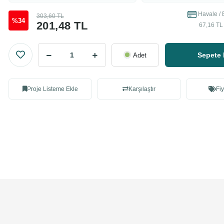
Havale / 
303,60 TL
%34
201,48 TL
67,16 TL 
Sepete 
Adet
Proje Listeme Ekle
Karşılaştır
Fiy