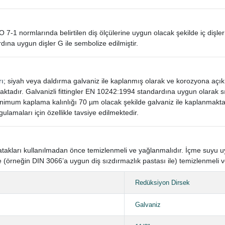
SO 7-1 normlarında belirtilen diş ölçülerine uygun olacak şekilde iç dişler
dına uygun dişler G ile sembolize edilmiştir.
rı
; siyah veya daldırma galvaniz ile kaplanmış olarak ve korozyona açı
aktadır. Galvanizli fittingler EN 10242:1994 standardına uygun olarak
mum kaplama kalınlığı 70 µm olacak şekilde galvaniz ile kaplanmaktad
gulamaları için özellikle tavsiye edilmektedir.
n yatakları kullanılmadan önce temizlenmeli ve yağlanmalıdır. İçme suyu
 (örneğin DIN 3066’a uygun diş sızdırmazlık pastası ile) temizlenmeli v
Redüksiyon Dirsek
Galvaniz