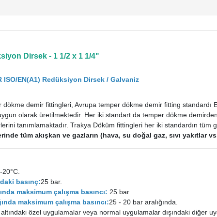
iyon Dirsek - 1 1/2 x 1 1/4"
 ISO/EN(A1) Redüksiyon Dirsek / Galvaniz
dökme demir fittingleri, Avrupa temper dökme demir fitting standardı
uygun olarak üretilmektedir. Her iki standart da temper dökme demirden im
rini tanımlamaktadır. Trakya Döküm fittingleri her iki standardın tüm ge
tlerinde tüm akışkan ve gazların (hava, su doğal gaz, sıvı yakıtlar 
-20°C.
daki basınç:
25 bar.
ığında maksimum çalışma basıncı:
25 bar.
lığında maksimum çalışma basıncı:
25 - 20 bar aralığında.
 altındaki özel uygulamalar veya normal uygulamalar dışındaki diğer uy