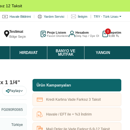
ız 12 Taksit
Havale Bildirimi
Yardım Servisi
İletişim
TRY - Türk Lirası
Teslimat
0
Proje Listem
Hesabım
Sepetim
Favori Ürünlerim
Giriş Yap / Üye Ol
0,00 TL
Bölge Seçin
K
BANYO VE
HIRDAVAT
YANGIN
MUTFAK
x 1 1/4"
Ürün Kampanyaları
Paylaş
Kredi Kartına Vade Farksız 3 Taksit
FG090R0065
Havale / EFT ile + %3 İndirim
Türkiye
Mail Order ile Vade Farksız 6-9-12 Taksit