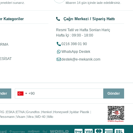
enekleri sunarız.
itibaren 14 gün içinde iade edebilirsiniz.
r Kategoriler
Çağrı Merkezi / Sipariş Hattı
Resmi Tatil ve Hafta Sonları Hariç
Hafta İçi : 09:00 - 18:00
0216 398 01 90
IRMA
WhatsApp Destek
ESİSAT
destek@e-mekanik.com
nder
Gönder
RG
ESKA
ETNA
Grundfos
Henkel
Honeywell
Işıldar Plastik
Viessmann
Visam
Vitra
WD-40
Wilo