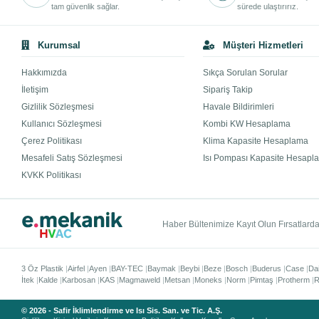
tam güvenlik sağlar.
sürede ulaştırırız.
Kurumsal
Müşteri Hizmetleri
Hakkımızda
Sıkça Sorulan Sorular
İletişim
Sipariş Takip
Gizlilik Sözleşmesi
Havale Bildirimleri
Kullanıcı Sözleşmesi
Kombi KW Hesaplama
Çerez Politikası
Klima Kapasite Hesaplama
Mesafeli Satış Sözleşmesi
Isı Pompası Kapasite Hesapl
KVKK Politikası
Haber Bültenimize Kayıt Olun Fırsatlardan
3 Öz Plastik
Airfel
Ayen
BAY-TEC
Baymak
Beybi
Beze
Bosch
Buderus
Case
Da
İtek
Kalde
Karbosan
KAS
Magmaweld
Metsan
Moneks
Norm
Pimtaş
Protherm
R
© 2026 - Safir İklimlendirme ve Isı Sis. San. ve Tic. A.Ş.