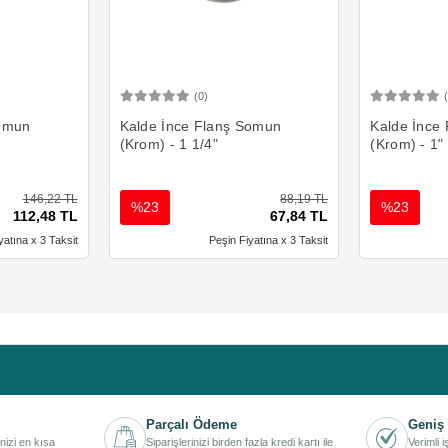
(0)
Ekle
Sepete Ekle
Somun
Kalde İnce Flanş Somun
Kalde İnce
(Krom) - 1 1/4"
(Krom) - 1"
146,22 TL
88,19 TL
%23
%23
112,48 TL
67,84 TL
yatına x 3 Taksit
Peşin Fiyatına x 3 Taksit
Parçalı Ödeme
Geniş 
inizi en kısa
Siparişlerinizi birden fazla kredi kartı ile
Verimli 