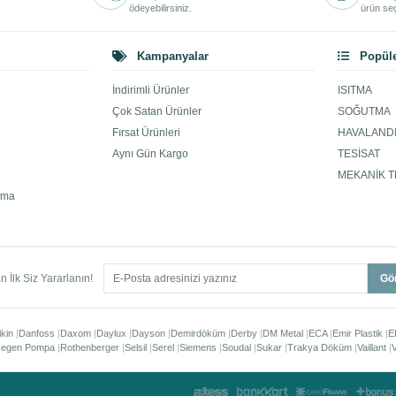
ödeyebilirsiniz.
ürün seç
Kampanyalar
Popüle
İndirimli Ürünler
ISITMA
Çok Satan Ürünler
SOĞUTMA
Fırsat Ürünleri
HAVALAND
Aynı Gün Kargo
TESİSAT
MEKANİK T
ama
 İlk Siz Yararlanın!
Gö
ikin
Danfoss
Daxom
Daylux
Dayson
Demirdöküm
Derby
DM Metal
ECA
Emir Plastik
E
egen Pompa
Rothenberger
Selsil
Serel
Siemens
Soudal
Sukar
Trakya Döküm
Vaillant