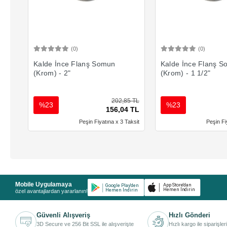
(0)
(0)
Sepete Ekle
Sepete 
Kalde İnce Flanş Somun
Kalde İnce Flanş 
(Krom) - 2"
(Krom) - 1 1/2"
202,85 TL
%23
%23
156,04 TL
Peşin Fiyatına x 3 Taksit
Peşin Fi
Mobile Uygulamaya
özel avantajlardan yararlanın!
Güvenli Alışveriş
Hızlı Gönderi
3D Secure ve 256 Bit SSL ile alışverişte
Hızlı kargo ile siparişler