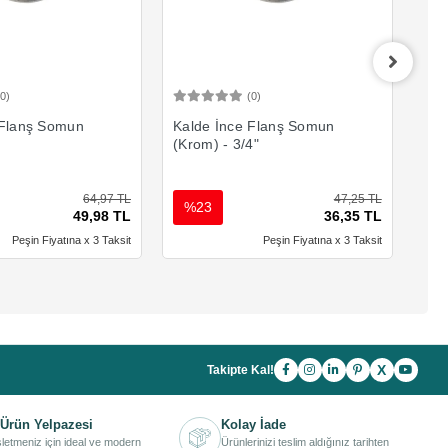
(0)
(0)
Sepete Ekle
Sepete Ekle
 Flanş Somun
Kalde İnce Flanş Somun
Kal
(Krom) - 3/4"
(Kr
64,97 TL
47,25 TL
%23
%
49,98 TL
36,35 TL
Peşin Fiyatına x 3 Taksit
Peşin Fiyatına x 3 Taksit
X
Takipte Kal!
Ürün Yelpazesi
Kolay İade
işletmeniz için ideal ve modern
Ürünlerinizi teslim aldığınız tarihten