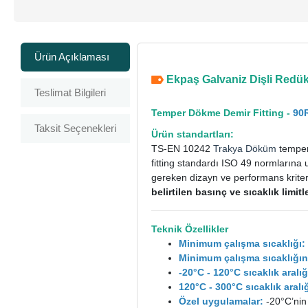
Ürün Açıklaması
Ekpaş Galvaniz Dişli Redüks
Teslimat Bilgileri
Temper Dökme Demir Fitting -
90R
Taksit Seçenekleri
Ürün standartları:
TS-EN 10242
Trakya Döküm
temper 
fitting standardı ISO 49 normlarına 
gereken dizayn ve performans kriterle
belirtilen basınç ve sıcaklık limi
Teknik Özellikler
Minimum çalışma sıcaklığı:
Minimum çalışma sıcaklığın
-20°C - 120°C sıcaklık aral
120°C - 300°C sıcaklık ara
Özel uygulamalar:
-20°C’nin