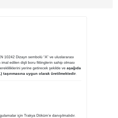
 EN 10242 Dizayn sembolü “A” ve uluslararası
al edilen dişli boru fittinglerin sahip olması
rekliliklerini yerine getirecek şekilde ve
aşağıda
vs.) taşınmasına uygun olarak üretilmektedir
.
gulamalar için Trakya Döküm’e danışılmalıdır.