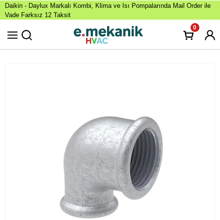
Daikin - Daylux Markalı Kombi, Klima ve Isı Pompalarında Mail Order ile
Vade Farksız 12 Taksit
0