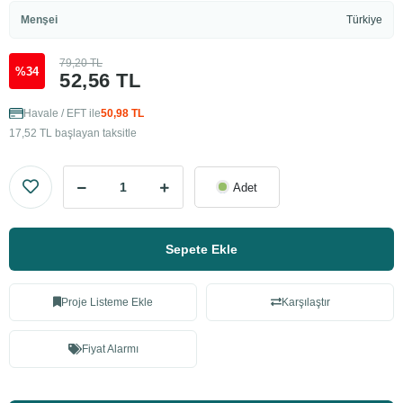
Menşei
Türkiye
79,20 TL
%34
52,56 TL
Havale / EFT ile
50,98 TL
17,52 TL başlayan taksitle
Adet
Sepete Ekle
Proje Listeme Ekle
Karşılaştır
Fiyat Alarmı