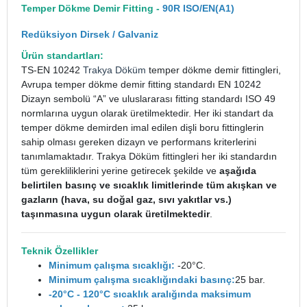
Temper Dökme Demir Fitting -
90R ISO/EN(A1)
Redüksiyon Dirsek / Galvaniz
Ürün standartları:
TS-EN 10242
Trakya Döküm
temper dökme demir fittingleri,
Avrupa temper dökme demir fitting standardı EN 10242
Dizayn sembolü “A” ve uluslararası fitting standardı ISO 49
normlarına uygun olarak üretilmektedir. Her iki standart da
temper dökme demirden imal edilen dişli boru fittinglerin
sahip olması gereken dizayn ve performans kriterlerini
tanımlamaktadır. Trakya Döküm fittingleri her iki standardın
tüm gerekliliklerini yerine getirecek şekilde ve
aşağıda
belirtilen basınç ve sıcaklık limitlerinde tüm akışkan ve
gazların (hava, su doğal gaz, sıvı yakıtlar vs.)
taşınmasına uygun olarak üretilmektedir
.
Teknik Özellikler
Minimum çalışma sıcaklığı:
-20°C.
Minimum çalışma sıcaklığındaki basınç:
25 bar.
-20°C - 120°C sıcaklık aralığında maksimum