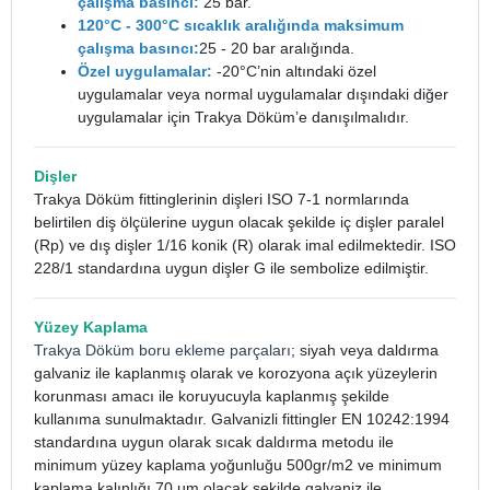
çalışma basıncı:
25 bar.
120°C - 300°C sıcaklık aralığında maksimum
çalışma basıncı:
25 - 20 bar aralığında.
Özel uygulamalar:
-20°C’nin altındaki özel
uygulamalar veya normal uygulamalar dışındaki diğer
uygulamalar için Trakya Döküm’e danışılmalıdır.
Dişler
Trakya Döküm fittinglerinin dişleri ISO 7-1 normlarında
belirtilen diş ölçülerine uygun olacak şekilde iç dişler paralel
(Rp) ve dış dişler 1/16 konik (R) olarak imal edilmektedir. ISO
228/1 standardına uygun dişler G ile sembolize edilmiştir.
Yüzey Kaplama
Trakya Döküm boru ekleme parçaları
; siyah veya daldırma
galvaniz ile kaplanmış olarak ve korozyona açık yüzeylerin
korunması amacı ile koruyucuyla kaplanmış şekilde
kullanıma sunulmaktadır. Galvanizli fittingler EN 10242:1994
standardına uygun olarak sıcak daldırma metodu ile
minimum yüzey kaplama yoğunluğu 500gr/m2 ve minimum
kaplama kalınlığı 70 µm olacak şekilde galvaniz ile