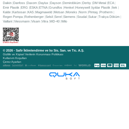
Daikin
Danfoss
Daxom
Daylux
Dayson
Demirdöküm
Derby
DM Metal
ECA
Emir Plastik
ERG
ESKA
ETNA
Grundfos
Henkel
Honeywell
Işıldar Plastik
İtek
Kalde
Karbosan
KAS
Magmaweld
Metsan
Moneks
Norm
Pimtaş
Protherm
Regen Pompa
Rothenberger
Selsil
Serel
Siemens
Soudal
Sukar
Trakya Döküm
Vaillant
Viessmann
Visam
Vitra
WD-40
Wilo
© 2026 - Safir İklimlendirme ve Isı Sis. San. ve Tic. A.Ş.
Gizlilik ve Kişisel Verilerin Korunması Politikası
Kullanım Koşulları
Çerez Ayarları