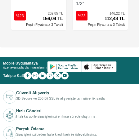
1/2"
202,85 TL
146,22 TL
%23
%23
156,04 TL
112,48 TL
Peşin Fiyatına x 3 Taksit
Peşin Fiyatına x 3 Taksit
Mobile Uygulamaya
özel avantajlardan yararlanın!
X
Takipte Kal!
Güvenli Alışveriş
3D Secure ve 256 Bit SSL ile alışverişte tam güvenlik sağlar.
Hızlı Gönderi
Hızlı kargo ile siparişlerinizi en kısa sürede ulaştırırız.
Parçalı Ödeme
Siparişlerinizi birden fazla kredi kartı ile ödeyebilirsiniz.