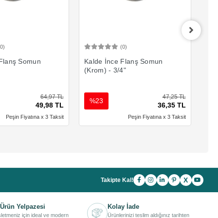
(0)
(0)
Sepete Ekle
Sepete Ekle
 Flanş Somun
Kalde İnce Flanş Somun
Kal
(Krom) - 3/4"
(Kr
64,97 TL
47,25 TL
%23
%
49,98 TL
36,35 TL
Peşin Fiyatına x 3 Taksit
Peşin Fiyatına x 3 Taksit
X
Takipte Kal!
Ürün Yelpazesi
Kolay İade
işletmeniz için ideal ve modern
Ürünlerinizi teslim aldığınız tarihten