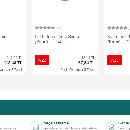
(0)
Ekle
Sepete Ekle
Somun
Kalde İnce Flanş Somun
Kalde İnce
(Krom) - 1 1/4"
(Krom) - 1"
146,22 TL
88,19 TL
%23
%23
112,48 TL
67,84 TL
yatına x 3 Taksit
Peşin Fiyatına x 3 Taksit
Parçalı Ödeme
Geniş 
inizi en kısa
Siparişlerinizi birden fazla kredi kartı ile
Verimli 