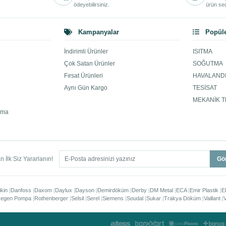
ödeyebilirsiniz.
ürün seç
Kampanyalar
Popüle
İndirimli Ürünler
ISITMA
Çok Satan Ürünler
SOĞUTMA
Fırsat Ürünleri
HAVALAND
Aynı Gün Kargo
TESİSAT
MEKANİK T
ama
 İlk Siz Yararlanın!
Gö
ikin
Danfoss
Daxom
Daylux
Dayson
Demirdöküm
Derby
DM Metal
ECA
Emir Plastik
E
egen Pompa
Rothenberger
Selsil
Serel
Siemens
Soudal
Sukar
Trakya Döküm
Vaillant