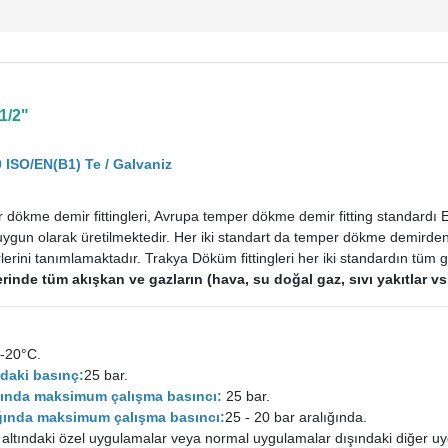
1/2"
 ISO/EN(B1) Te / Galvaniz
dökme demir fittingleri, Avrupa temper dökme demir fitting standardı
uygun olarak üretilmektedir. Her iki standart da temper dökme demirden im
rini tanımlamaktadır. Trakya Döküm fittingleri her iki standardın tüm ge
tlerinde tüm akışkan ve gazların (hava, su doğal gaz, sıvı yakıtlar 
-20°C.
daki basınç:
25 bar.
ığında maksimum çalışma basıncı:
25 bar.
lığında maksimum çalışma basıncı:
25 - 20 bar aralığında.
 altındaki özel uygulamalar veya normal uygulamalar dışındaki diğer uy