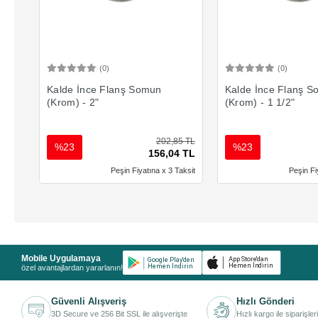
(0)
(0)
Sepete Ekle
Sepete 
Kalde İnce Flanş Somun
Kalde İnce Flanş 
(Krom) - 2"
(Krom) - 1 1/2"
202,85 TL
%23
%23
156,04 TL
Peşin Fiyatına x 3 Taksit
Peşin Fi
Mobile Uygulamaya
özel avantajlardan yararlanın!
Güvenli Alışveriş
Hızlı Gönderi
3D Secure ve 256 Bit SSL ile alışverişte
Hızlı kargo ile siparişler