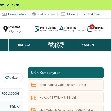
ız 12 Taksit
Havale Bildirimi
Yardım Servisi
İletişim
TRY - Türk Lirası
Teslimat
0
Proje Listem
Hesabım
Sepetim
Favori Ürünlerim
Giriş Yap / Üye Ol
0,00 TL
Bölge Seçin
K
BANYO VE
HIRDAVAT
YANGIN
MUTFAK
Ürün Kampanyaları
Paylaş
Kredi Kartına Vade Farksız 3 Taksit
FG01300008
Havale / EFT ile + %3 İndirim
Türkiye
Mail Order ile Vade Farksız 6-9-12 Taksit