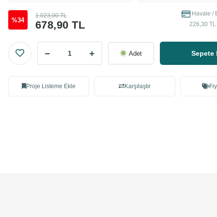
Havale / 
1.023,00 TL
%34
678,90 TL
226,30 TL 
Sepete 
Adet
Proje Listeme Ekle
Karşılaştır
Fiy