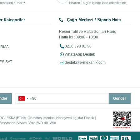
enekleri sunarız.
itibaren 14 gün içinde iade edebilirsiniz.
r Kategoriler
Çağrı Merkezi / Sipariş Hattı
Resmi Tatil ve Hafta Sonları Hariç
Hafta İçi : 09:00 - 18:00
0216 398 01 90
IRMA
WhatsApp Destek
ESİSAT
destek@e-mekanik.com
nder
Gönder
RG
ESKA
ETNA
Grundfos
Henkel
Honeywell
Işıldar Plastik
Viessmann
Visam
Vitra
WD-40
Wilo