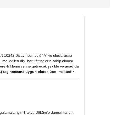
 EN 10242 Dizayn sembolü “A” ve uluslararası
al edilen dişli boru fittinglerin sahip olması
rekliliklerini yerine getirecek şekilde ve
aşağıda
vs.) taşınmasına uygun olarak üretilmektedir
.
gulamalar için Trakya Döküm’e danışılmalıdır.