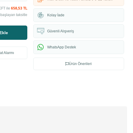
EFT ile
658,53 TL
başlayan taksitle
Kolay İade
Güvenli Alışveriş
Ekle
WhatsApp Destek
at Alarmı
Ürün Önerileri