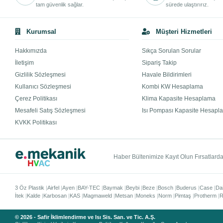
tam güvenlik sağlar.
sürede ulaştırırız.
Kurumsal
Müşteri Hizmetleri
Hakkımızda
Sıkça Sorulan Sorular
İletişim
Sipariş Takip
Gizlilik Sözleşmesi
Havale Bildirimleri
Kullanıcı Sözleşmesi
Kombi KW Hesaplama
Çerez Politikası
Klima Kapasite Hesaplama
Mesafeli Satış Sözleşmesi
Isı Pompası Kapasite Hesapl
KVKK Politikası
Haber Bültenimize Kayıt Olun Fırsatlardan
3 Öz Plastik
Airfel
Ayen
BAY-TEC
Baymak
Beybi
Beze
Bosch
Buderus
Case
Da
İtek
Kalde
Karbosan
KAS
Magmaweld
Metsan
Moneks
Norm
Pimtaş
Protherm
R
© 2026 - Safir İklimlendirme ve Isı Sis. San. ve Tic. A.Ş.