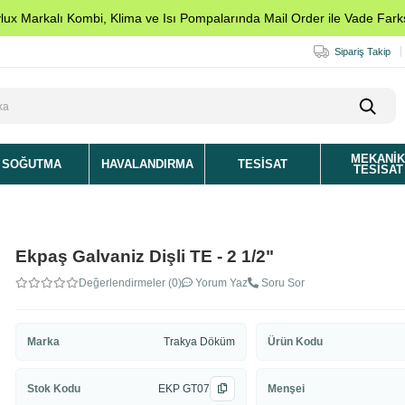
ylux Markalı Kombi, Klima ve Isı Pompalarında Mail Order ile Vade Farks
Sipariş Takip
MEKANI
SOĞUTMA
HAVALANDIRMA
TESISAT
TESISAT
Ekpaş Galvaniz Dişli TE - 2 1/2"
Değerlendirmeler (0)
Yorum Yaz
Soru Sor
Marka
Trakya Döküm
Ürün Kodu
Stok Kodu
EKP GT07
Menşei