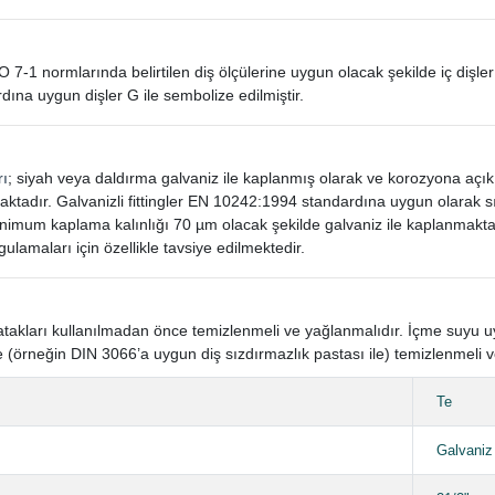
SO 7-1 normlarında belirtilen diş ölçülerine uygun olacak şekilde iç dişler
dına uygun dişler G ile sembolize edilmiştir.
rı
; siyah veya daldırma galvaniz ile kaplanmış olarak ve korozyona açı
aktadır. Galvanizli fittingler EN 10242:1994 standardına uygun olarak
mum kaplama kalınlığı 70 µm olacak şekilde galvaniz ile kaplanmaktad
gulamaları için özellikle tavsiye edilmektedir.
n yatakları kullanılmadan önce temizlenmeli ve yağlanmalıdır. İçme suyu
 (örneğin DIN 3066’a uygun diş sızdırmazlık pastası ile) temizlenmeli v
Te
Galvaniz