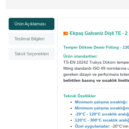
Ürün Açıklaması
Ekpaş Galvaniz Dişli TE - 2 
Teslimat Bilgileri
Temper Dökme Demir Fitting -
130
Taksit Seçenekleri
Ürün standartları:
TS-EN 10242
Trakya Döküm
temper 
fitting standardı ISO 49 normlarına 
gereken dizayn ve performans kriterle
belirtilen basınç ve sıcaklık limi
Teknik Özellikler
Minimum çalışma sıcaklığı:
Minimum çalışma sıcaklığın
-20°C - 120°C sıcaklık aral
120°C - 300°C sıcaklık ara
Özel uygulamalar:
-20°C’nin