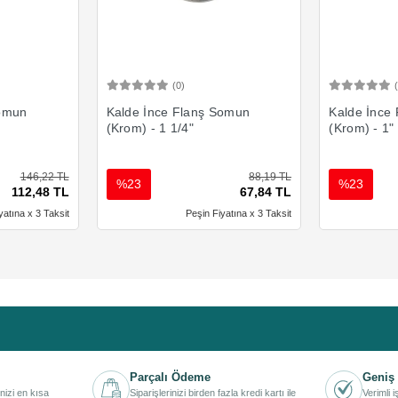
(0)
Ekle
Sepete Ekle
Somun
Kalde İnce Flanş Somun
Kalde İnce
(Krom) - 1 1/4"
(Krom) - 1"
146,22 TL
88,19 TL
%23
%23
112,48 TL
67,84 TL
yatına x 3 Taksit
Peşin Fiyatına x 3 Taksit
Parçalı Ödeme
Geniş 
inizi en kısa
Siparişlerinizi birden fazla kredi kartı ile
Verimli 