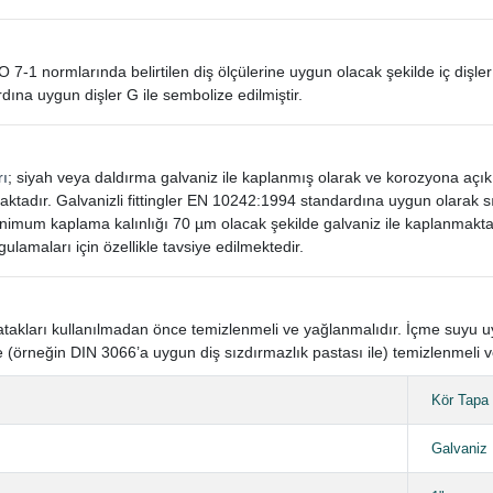
SO 7-1 normlarında belirtilen diş ölçülerine uygun olacak şekilde iç dişler
dına uygun dişler G ile sembolize edilmiştir.
rı
; siyah veya daldırma galvaniz ile kaplanmış olarak ve korozyona açı
aktadır. Galvanizli fittingler EN 10242:1994 standardına uygun olarak
mum kaplama kalınlığı 70 µm olacak şekilde galvaniz ile kaplanmaktad
gulamaları için özellikle tavsiye edilmektedir.
n yatakları kullanılmadan önce temizlenmeli ve yağlanmalıdır. İçme suyu
 (örneğin DIN 3066’a uygun diş sızdırmazlık pastası ile) temizlenmeli v
Kör Tapa
Galvaniz