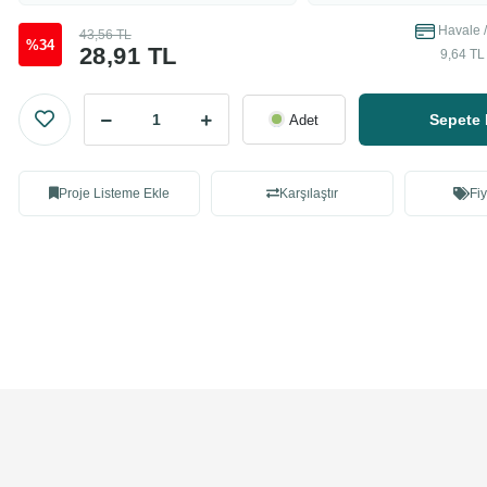
Havale /
43,56 TL
%34
28,91 TL
9,64 TL
Sepete 
Adet
Proje Listeme Ekle
Karşılaştır
Fiy