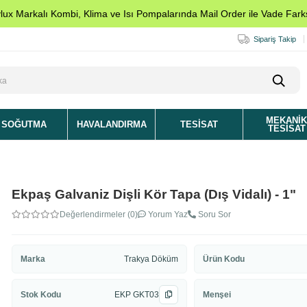
ylux Markalı Kombi, Klima ve Isı Pompalarında Mail Order ile Vade Farks
Sipariş Takip
MEKANI
SOĞUTMA
HAVALANDIRMA
TESISAT
TESISAT
Ekpaş Galvaniz Dişli Kör Tapa (Dış Vidalı) - 1"
Değerlendirmeler (0)
Yorum Yaz
Soru Sor
Marka
Trakya Döküm
Ürün Kodu
Stok Kodu
EKP GKT03
Menşei