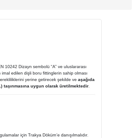
 EN 10242 Dizayn sembolü “A” ve uluslararası
al edilen dişli boru fittinglerin sahip olması
rekliliklerini yerine getirecek şekilde ve
aşağıda
vs.) taşınmasına uygun olarak üretilmektedir
.
gulamalar için Trakya Döküm’e danışılmalıdır.