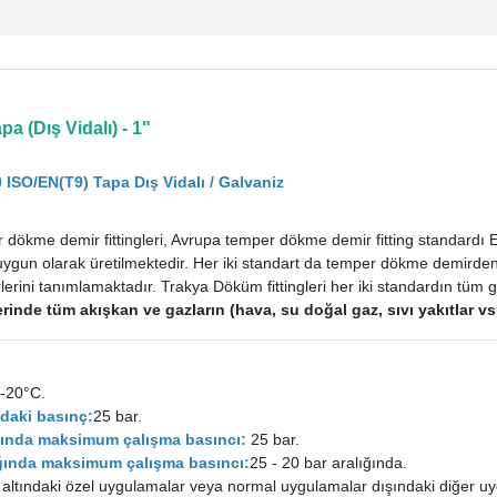
a (Dış Vidalı) - 1"
 ISO/EN(T9) Tapa Dış Vidalı / Galvaniz
dökme demir fittingleri, Avrupa temper dökme demir fitting standardı
uygun olarak üretilmektedir. Her iki standart da temper dökme demirden im
rini tanımlamaktadır. Trakya Döküm fittingleri her iki standardın tüm ge
tlerinde tüm akışkan ve gazların (hava, su doğal gaz, sıvı yakıtlar 
-20°C.
daki basınç:
25 bar.
ığında maksimum çalışma basıncı:
25 bar.
lığında maksimum çalışma basıncı:
25 - 20 bar aralığında.
 altındaki özel uygulamalar veya normal uygulamalar dışındaki diğer uy