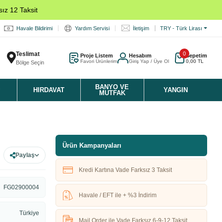
ız 12 Taksit
Havale Bildirimi
Yardım Servisi
İletişim
TRY - Türk Lirası
Teslimat
0
Proje Listem
Hesabım
Sepetim
Favori Ürünlerim
Giriş Yap / Üye Ol
0,00 TL
Bölge Seçin
K
BANYO VE
HIRDAVAT
YANGIN
MUTFAK
Ürün Kampanyaları
Paylaş
Kredi Kartına Vade Farksız 3 Taksit
FG02900004
Havale / EFT ile + %3 İndirim
Türkiye
Mail Order ile Vade Farksız 6-9-12 Taksit