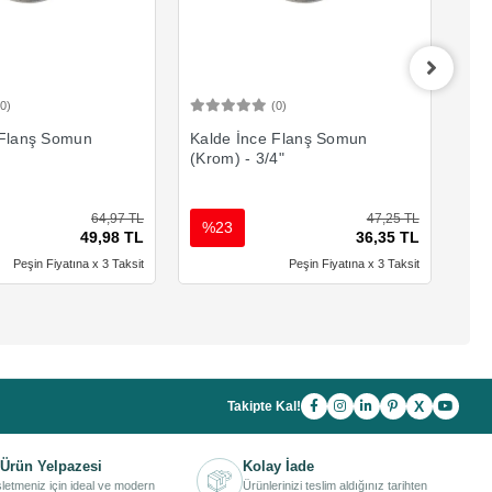
(0)
(0)
Sepete Ekle
Sepete Ekle
 Flanş Somun
Kalde İnce Flanş Somun
Kal
(Krom) - 3/4"
(Kr
64,97 TL
47,25 TL
%23
%
49,98 TL
36,35 TL
Peşin Fiyatına x 3 Taksit
Peşin Fiyatına x 3 Taksit
X
Takipte Kal!
Ürün Yelpazesi
Kolay İade
işletmeniz için ideal ve modern
Ürünlerinizi teslim aldığınız tarihten