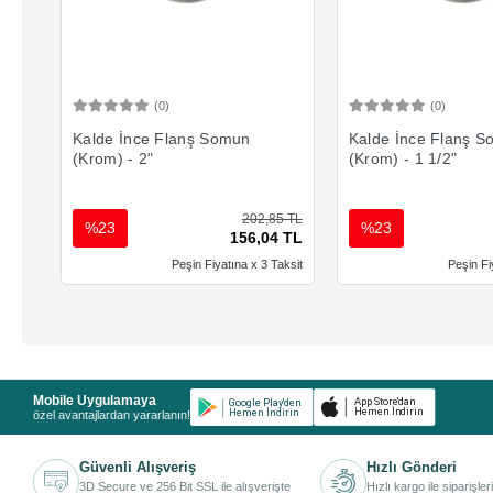
(0)
(0)
Sepete Ekle
Sepete 
Kalde İnce Flanş Somun
Kalde İnce Flanş 
(Krom) - 2"
(Krom) - 1 1/2"
202,85 TL
%23
%23
156,04 TL
Peşin Fiyatına x 3 Taksit
Peşin Fi
Mobile Uygulamaya
özel avantajlardan yararlanın!
Güvenli Alışveriş
Hızlı Gönderi
3D Secure ve 256 Bit SSL ile alışverişte
Hızlı kargo ile siparişler