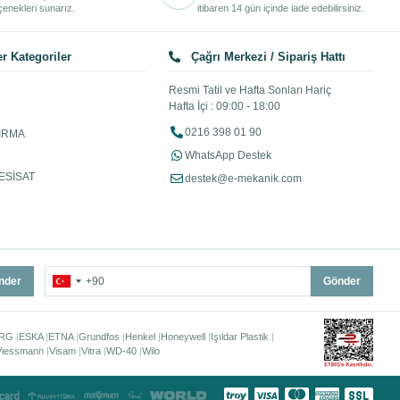
enekleri sunarız.
itibaren 14 gün içinde iade edebilirsiniz.
r Kategoriler
Çağrı Merkezi / Sipariş Hattı
Resmi Tatil ve Hafta Sonları Hariç
Hafta İçi : 09:00 - 18:00
0216 398 01 90
IRMA
WhatsApp Destek
ESİSAT
destek@e-mekanik.com
nder
Gönder
RG
ESKA
ETNA
Grundfos
Henkel
Honeywell
Işıldar Plastik
Viessmann
Visam
Vitra
WD-40
Wilo