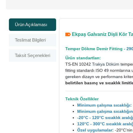
Ürün Açıklaması
Ekpaş Galvaniz Dişli Kör Tap
Teslimat Bilgileri
Temper Dökme Demir Fitting -
290
Taksit Seçenekleri
Ürün standartları:
TS-EN 10242
Trakya Döküm
temper 
fitting standardı ISO 49 normlarına 
gereken dizayn ve performans kriterle
belirtilen basınç ve sıcaklık limi
Teknik Özellikler
Minimum çalışma sıcaklığı:
Minimum çalışma sıcaklığın
-20°C - 120°C sıcaklık aral
120°C - 300°C sıcaklık ara
Özel uygulamalar:
-20°C’nin