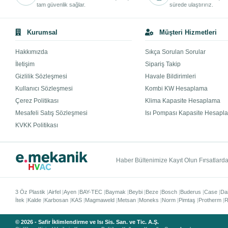
tam güvenlik sağlar.
sürede ulaştırırız.
Kurumsal
Müşteri Hizmetleri
Hakkımızda
Sıkça Sorulan Sorular
İletişim
Sipariş Takip
Gizlilik Sözleşmesi
Havale Bildirimleri
Kullanıcı Sözleşmesi
Kombi KW Hesaplama
Çerez Politikası
Klima Kapasite Hesaplama
Mesafeli Satış Sözleşmesi
Isı Pompası Kapasite Hesapl
KVKK Politikası
Haber Bültenimize Kayıt Olun Fırsatlardan
3 Öz Plastik
Airfel
Ayen
BAY-TEC
Baymak
Beybi
Beze
Bosch
Buderus
Case
Da
İtek
Kalde
Karbosan
KAS
Magmaweld
Metsan
Moneks
Norm
Pimtaş
Protherm
R
© 2026 - Safir İklimlendirme ve Isı Sis. San. ve Tic. A.Ş.