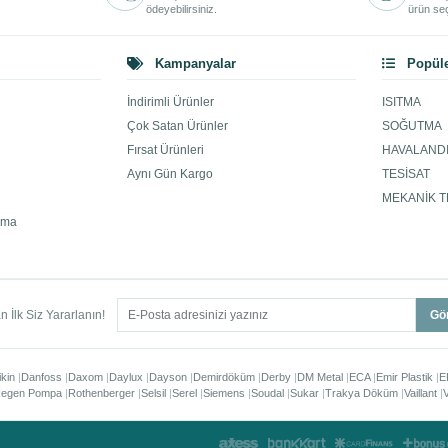
ödeyebilirsiniz.
ürün seç
Kampanyalar
Popüle
İndirimli Ürünler
ISITMA
Çok Satan Ürünler
SOĞUTMA
Fırsat Ürünleri
HAVALAND
Aynı Gün Kargo
TESİSAT
MEKANİK T
ama
 İlk Siz Yararlanın!
Gö
ikin
Danfoss
Daxom
Daylux
Dayson
Demirdöküm
Derby
DM Metal
ECA
Emir Plastik
E
egen Pompa
Rothenberger
Selsil
Serel
Siemens
Soudal
Sukar
Trakya Döküm
Vaillant