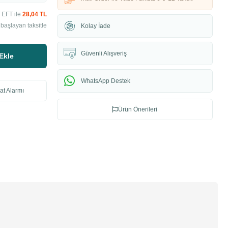
 EFT ile
28,04 TL
 başlayan taksitle
Kolay İade
Güvenli Alışveriş
Ekle
WhatsApp Destek
at Alarmı
Ürün Önerileri