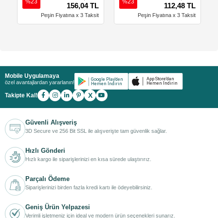
%23
%23
156,04 TL
112,48 TL
Peşin Fiyatına x 3 Taksit
Peşin Fiyatına x 3 Taksit
Mobile Uygulamaya
özel avantajlardan yararlanın!
X
Takipte Kal!
Güvenli Alışveriş
3D Secure ve 256 Bit SSL ile alışverişte tam güvenlik sağlar.
Hızlı Gönderi
Hızlı kargo ile siparişlerinizi en kısa sürede ulaştırırız.
Parçalı Ödeme
Siparişlerinizi birden fazla kredi kartı ile ödeyebilirsiniz.
Geniş Ürün Yelpazesi
Verimli işletmeniz için ideal ve modern ürün seçenekleri sunarız.