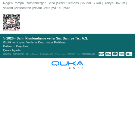
Regen Pompa
Rothenberger
Selsil
Serel
Siemens
Soudal
Sukar
Trakya Döküm
Vaillant
Viessmann
Visam
Vitra
WD-40
Wilo
© 2026 - Safir İklimlendirme ve Isı Sis. San. ve Tic. A.Ş.
Gizlilik ve Kişisel Verilerin Korunması Politikası
Kullanım Koşulları
Çerez Ayarları