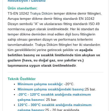
Redüksiyon / Galvaniz
Ürün standartları:
TS-EN 10242
Trakya Döküm
temper dökme demir fittingleri,
Avrupa temper dökme demir fitting standardı EN 10242
Dizayn sembolü “A” ve uluslararası fitting standardı ISO 49
normlarına uygun olarak üretilmektedir. Her iki standart da
temper dökme demirden imal edilen dişli boru fittinglerin
sahip olması gereken dizayn ve performans kriterlerini
tanımlamaktadır. Trakya Döküm fittingleri her iki standardın
tüm gerekliliklerini yerine getirecek şekilde ve
aşağıda
belirtilen basınç ve sıcaklık limitlerinde tüm akışkan ve
gazların (hava, su doğal gaz, sıvı yakıtlar vs.)
taşınmasına uygun olarak üretilmektedir
.
Teknik Özellikler
Minimum çalışma sıcaklığı:
-20°C.
Minimum çalışma sıcaklığındaki basınç:
25 bar.
-20°C - 120°C sıcaklık aralığında maksimum
çalışma basıncı:
25 bar.
120°C - 300°C sıcaklık aralığında maksimum
çalışma basıncı:
25 - 20 bar aralığında.