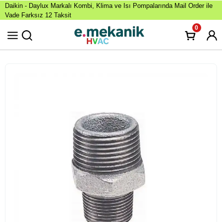
Daikin - Daylux Markalı Kombi, Klima ve Isı Pompalarında Mail Order ile
Vade Farksız 12 Taksit
0