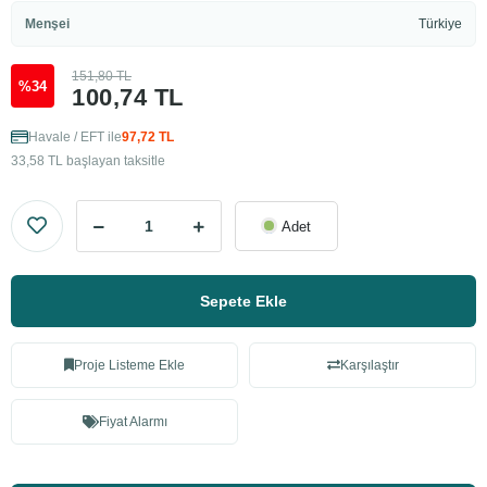
Menşei
Türkiye
151,80 TL
%34
100,74 TL
Havale / EFT ile
97,72 TL
33,58 TL başlayan taksitle
Adet
Sepete Ekle
Proje Listeme Ekle
Karşılaştır
Fiyat Alarmı