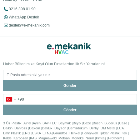
Hafta İçi : 09:00 - 18:00
0216 398 01 90
WhatsApp Destek
destek@e-mekanik.com
Haber Bültenimize Kayıt Olun Fırsatlardan İlk Siz Yararlanın!
Gönder
Gönder
3 Öz Plastik
Airfel
Ayen
BAY-TEC
Baymak
Beybi
Beze
Bosch
Buderus
Case
Daikin
Danfoss
Daxom
Daylux
Dayson
Demirdöküm
Derby
DM Metal
ECA
Emir Plastik
ERG
ESKA
ETNA
Grundfos
Henkel
Honeywell
Işıldar Plastik
İtek
Kalde
Karbosan
KAS
Magmaweld
Metsan
Moneks
Norm
Pimtaş
Protherm