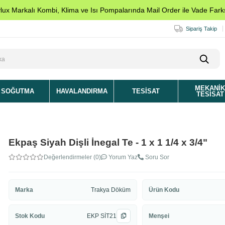
ylux Markalı Kombi, Klima ve Isı Pompalarında Mail Order ile Vade Farks
Sipariş Takip
MEKANI
SOĞUTMA
HAVALANDIRMA
TESISAT
TESISAT
Ekpaş Siyah Dişli İnegal Te - 1 x 1 1/4 x 3/4"
Değerlendirmeler (0)
Yorum Yaz
Soru Sor
Marka
Trakya Döküm
Ürün Kodu
Stok Kodu
EKP SİT21
Menşei