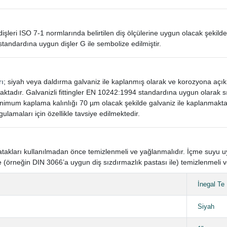
in dişleri ISO 7-1 normlarında belirtilen diş ölçülerine uygun olacak şekilde
standardına uygun dişler G ile sembolize edilmiştir.
rı
; siyah veya daldırma galvaniz ile kaplanmış olarak ve korozyona açı
aktadır. Galvanizli fittingler EN 10242:1994 standardına uygun olarak
mum kaplama kalınlığı 70 µm olacak şekilde galvaniz ile kaplanmaktad
gulamaları için özellikle tavsiye edilmektedir.
n yatakları kullanılmadan önce temizlenmeli ve yağlanmalıdır. İçme suyu
 (örneğin DIN 3066’a uygun diş sızdırmazlık pastası ile) temizlenmeli v
İnegal Te
Siyah