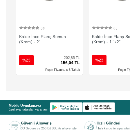
(0)
(0)
Sepete Ekle
Sepete 
Kalde İnce Flanş Somun
Kalde İnce Flanş 
(Krom) - 2"
(Krom) - 1 1/2"
202,85 TL
%23
%23
156,04 TL
Peşin Fiyatına x 3 Taksit
Peşin Fi
Mobile Uygulamaya
özel avantajlardan yararlanın!
Güvenli Alışveriş
Hızlı Gönderi
3D Secure ve 256 Bit SSL ile alışverişte
Hızlı kargo ile siparişler