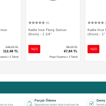
(0)
Ekle
Sepete Ekle
Somun
Kalde İnce Flanş Somun
Kalde İnce
(Krom) - 1 1/4"
(Krom) - 1"
146,22 TL
88,19 TL
%23
%23
112,48 TL
67,84 TL
yatına x 3 Taksit
Peşin Fiyatına x 3 Taksit
Parçalı Ödeme
Geniş 
inizi en kısa
Siparişlerinizi birden fazla kredi kartı ile
Verimli 