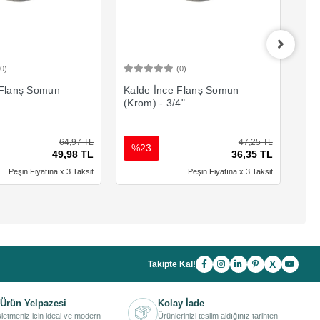
(0)
(0)
Sepete Ekle
Sepete Ekle
 Flanş Somun
Kalde İnce Flanş Somun
Kal
(Krom) - 3/4"
(Kr
64,97 TL
47,25 TL
%23
%
49,98 TL
36,35 TL
Peşin Fiyatına x 3 Taksit
Peşin Fiyatına x 3 Taksit
X
Takipte Kal!
Ürün Yelpazesi
Kolay İade
işletmeniz için ideal ve modern
Ürünlerinizi teslim aldığınız tarihten