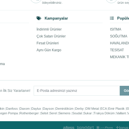
ödeyebilirsiniz.
ürün seç
Kampanyalar
Popüle
İndirimli Ürünler
ISITMA
Çok Satan Ürünler
SOĞUTMA
Fırsat Ürünleri
HAVALAND
Aynı Gün Kargo
TESİSAT
MEKANİK T
ama
 İlk Siz Yararlanın!
Gö
ikin
Danfoss
Daxom
Daylux
Dayson
Demirdöküm
Derby
DM Metal
ECA
Emir Plastik
E
egen Pompa
Rothenberger
Selsil
Serel
Siemens
Soudal
Sukar
Trakya Döküm
Vaillant