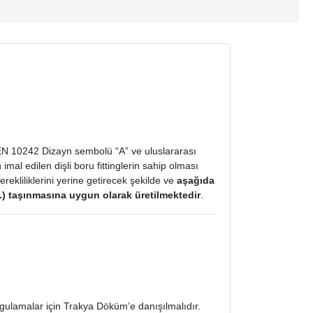
ı EN 10242 Dizayn sembolü “A” ve uluslararası
al edilen dişli boru fittinglerin sahip olması
rekliliklerini yerine getirecek şekilde ve
aşağıda
vs.) taşınmasına uygun olarak üretilmektedir
.
gulamalar için Trakya Döküm’e danışılmalıdır.