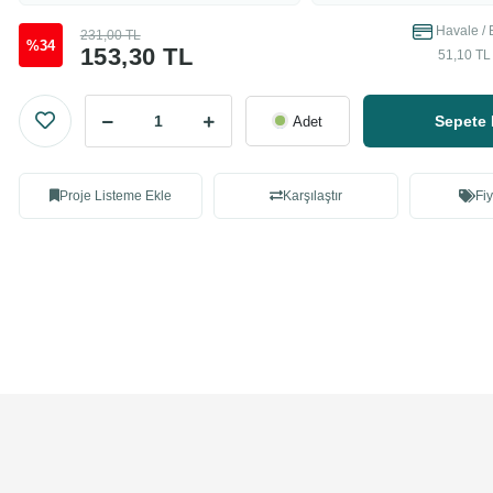
Havale / 
231,00 TL
%34
153,30 TL
51,10 TL 
Sepete 
Adet
Proje Listeme Ekle
Karşılaştır
Fiy