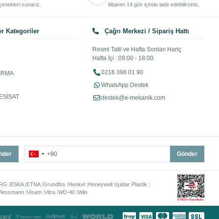
enekleri sunarız.
itibaren 14 gün içinde iade edebilirsiniz.
r Kategoriler
Çağrı Merkezi / Sipariş Hattı
Resmi Tatil ve Hafta Sonları Hariç
Hafta İçi : 09:00 - 18:00
0216 398 01 90
IRMA
WhatsApp Destek
ESİSAT
destek@e-mekanik.com
nder
Gönder
RG
ESKA
ETNA
Grundfos
Henkel
Honeywell
Işıldar Plastik
Viessmann
Visam
Vitra
WD-40
Wilo