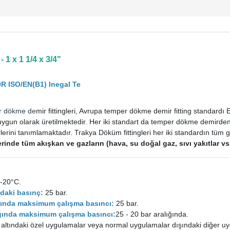
 1 x 1 1/4 x 3/4"
R ISO/EN(B1) Inegal Te
r dökme de
mir fittingleri, Avrupa temper dökme demir fitting standard
uygun olarak üretilmektedir. Her iki standart da temper dökme demirden im
rini tanımlamaktadır. Trakya Döküm fittingleri her iki standardın tüm ge
tlerinde tüm akışkan ve gazların (hava, su doğal gaz, sıvı yakıtlar 
-20°C.
daki basınç:
25 bar.
ığında maksimum çalışma basıncı:
25 bar.
lığında maksimum çalışma basıncı:
25 - 20 bar aralığında.
 altındaki özel uygulamalar veya normal uygulamalar dışındaki diğer uy