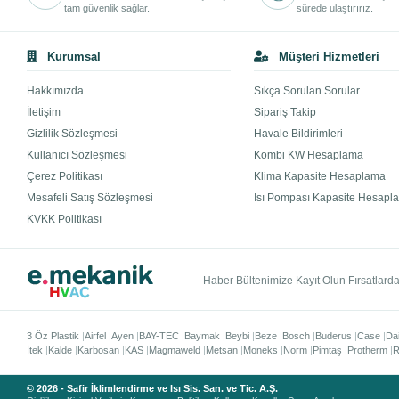
tam güvenlik sağlar.
sürede ulaştırırız.
Kurumsal
Müşteri Hizmetleri
Hakkımızda
Sıkça Sorulan Sorular
İletişim
Sipariş Takip
Gizlilik Sözleşmesi
Havale Bildirimleri
Kullanıcı Sözleşmesi
Kombi KW Hesaplama
Çerez Politikası
Klima Kapasite Hesaplama
Mesafeli Satış Sözleşmesi
Isı Pompası Kapasite Hesapl
KVKK Politikası
Haber Bültenimize Kayıt Olun Fırsatlardan
3 Öz Plastik
Airfel
Ayen
BAY-TEC
Baymak
Beybi
Beze
Bosch
Buderus
Case
Da
İtek
Kalde
Karbosan
KAS
Magmaweld
Metsan
Moneks
Norm
Pimtaş
Protherm
R
© 2026 - Safir İklimlendirme ve Isı Sis. San. ve Tic. A.Ş.