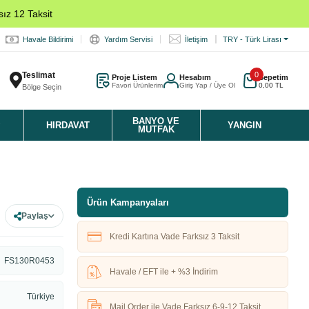
ız 12 Taksit
Havale Bildirimi
Yardım Servisi
İletişim
TRY - Türk Lirası
Teslimat
0
Proje Listem
Hesabım
Sepetim
Favori Ürünlerim
Giriş Yap / Üye Ol
0,00 TL
Bölge Seçin
K
BANYO VE
HIRDAVAT
YANGIN
MUTFAK
Ürün Kampanyaları
Paylaş
Kredi Kartına Vade Farksız 3 Taksit
FS130R0453
Havale / EFT ile + %3 İndirim
Türkiye
Mail Order ile Vade Farksız 6-9-12 Taksit