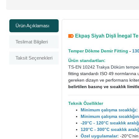
Ürün Açıklaması
Ekpaş Siyah Dişli İnegal Te -
Teslimat Bilgileri
Temper Dökme Demir Fitting
-
130
Taksit Seçenekleri
Ürün standartları:
TS-EN 10242
Trakya Döküm
tempe
fitting standardı ISO 49 normlarına 
gereken dizayn ve performans kriterle
belirtilen basınç ve sıcaklık limi
Teknik Özellikler
Minimum çalışma sıcaklığı:
Minimum çalışma sıcaklığın
-20°C - 120°C sıcaklık aral
120°C - 300°C sıcaklık ara
Özel uygulamalar:
-20°C’nin