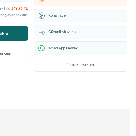
EFT ile
148,70 TL
başlayan taksitle
Kolay İade
Güvenli Alışveriş
Ekle
WhatsApp Destek
at Alarmı
Ürün Önerileri