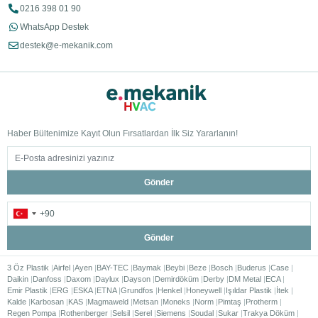
0216 398 01 90
WhatsApp Destek
destek@e-mekanik.com
Haber Bültenimize Kayıt Olun Fırsatlardan İlk Siz Yararlanın!
Gönder
Gönder
3 Öz Plastik
Airfel
Ayen
BAY-TEC
Baymak
Beybi
Beze
Bosch
Buderus
Case
Daikin
Danfoss
Daxom
Daylux
Dayson
Demirdöküm
Derby
DM Metal
ECA
Emir Plastik
ERG
ESKA
ETNA
Grundfos
Henkel
Honeywell
Işıldar Plastik
İtek
Kalde
Karbosan
KAS
Magmaweld
Metsan
Moneks
Norm
Pimtaş
Protherm
Regen Pompa
Rothenberger
Selsil
Serel
Siemens
Soudal
Sukar
Trakya Döküm