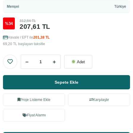
Menşei
Türkiye
312,84 TL
%34
207,61 TL
Havale / EFT ile
201,38 TL
69,20 TL başlayan taksitle
Adet
Sepete Ekle
Proje Listeme Ekle
Karşılaştır
Fiyat Alarmı