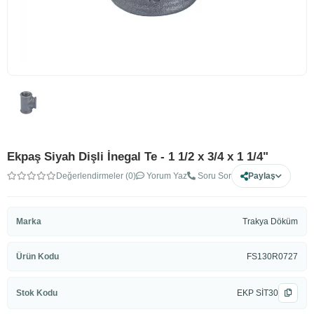
Ekpaş Siyah Dişli İnegal Te - 1 1/2 x 3/4 x 1 1/4"
Değerlendirmeler (0)
Yorum Yaz
Soru Sor
Paylaş
Marka
Trakya Döküm
Ürün Kodu
FS130R0727
Stok Kodu
EKP SİT30