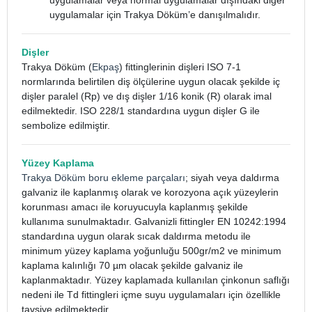
uygulamalar veya normal uygulamalar dışındaki diğer
uygulamalar için Trakya Döküm’e danışılmalıdır.
Dişler
Trakya Döküm (
Ekpaş
) fittinglerinin dişleri ISO 7-1
normlarında belirtilen diş ölçülerine uygun olacak şekilde iç
dişler paralel (Rp) ve dış dişler 1/16 konik (R) olarak imal
edilmektedir. ISO 228/1 standardına uygun dişler G ile
sembolize edilmiştir.
Yüzey Kaplama
Trakya Döküm boru ekleme parçaları
; siyah veya daldırma
galvaniz ile kaplanmış olarak ve korozyona açık yüzeylerin
korunması amacı ile koruyucuyla kaplanmış şekilde
kullanıma sunulmaktadır. Galvanizli fittingler EN 10242:1994
standardına uygun olarak sıcak daldırma metodu ile
minimum yüzey kaplama yoğunluğu 500gr/m2 ve minimum
kaplama kalınlığı 70 µm olacak şekilde galvaniz ile
kaplanmaktadır. Yüzey kaplamada kullanılan çinkonun saflığı
nedeni ile Td fittingleri içme suyu uygulamaları için özellikle
tavsiye edilmektedir.