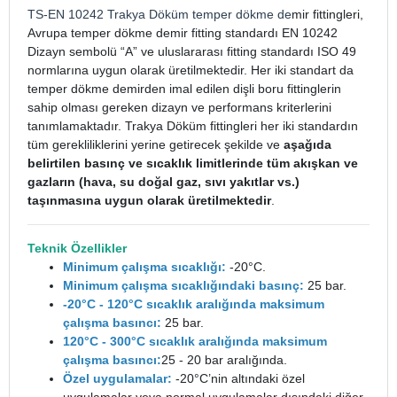
TS-EN 10242
Trakya Döküm
temper dökme de
mir fittingleri,
Avrupa temper dökme demir fitting standardı EN 10242
Dizayn sembolü “A” ve uluslararası fitting standardı ISO 49
normlarına uygun olarak üretilmektedir. Her iki standart da
temper dökme demirden imal edilen dişli boru fittinglerin
sahip olması gereken dizayn ve performans kriterlerini
tanımlamaktadır. Trakya Döküm fittingleri her iki standardın
tüm gerekliliklerini yerine getirecek şekilde ve
aşağıda
belirtilen basınç ve sıcaklık limitlerinde tüm akışkan ve
gazların (hava, su doğal gaz, sıvı yakıtlar vs.)
taşınmasına uygun olarak üretilmektedir
.
Teknik Özellikler
Minimum çalışma sıcaklığı:
-20°C.
Minimum çalışma sıcaklığındaki basınç:
25 bar.
-20°C - 120°C sıcaklık aralığında maksimum
çalışma basıncı:
25 bar.
120°C - 300°C sıcaklık aralığında maksimum
çalışma basıncı:
25 - 20 bar aralığında.
Özel uygulamalar:
-20°C’nin altındaki özel